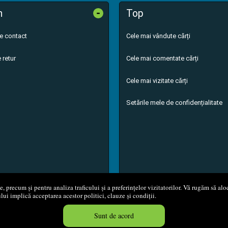
-
n
Top
de contact
Cele mai vândute cărți
 retur
Cele mai comentate cărți
Cele mai vizitate cărți
Setările mele de confidențialitate
 precum și pentru analiza traficului și a preferințelor vizitatorilor. Vă rugăm să aloc
ului implică acceptarea acestor politici, clauze și condiții.
8 - 2026
S.C. M.G. Net Distribution S.R.L.
Magazin online
creat de
Vita
Sunt de acord
Created in 0.0493 sec