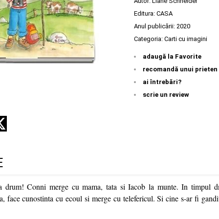
Autor:
Liane Schneider
Editura:
CASA
Anul publicării:
2020
Categoria:
Carti cu imagini
adaugă la Favorite
recomandă unui prieten
ai întrebări?
scrie un review
E
 la drum! Conni merge cu mama, tata si Iacob la munte. In timpul d
, face cunostinta cu ecoul si merge cu telefericul. Si cine s-ar fi gandi