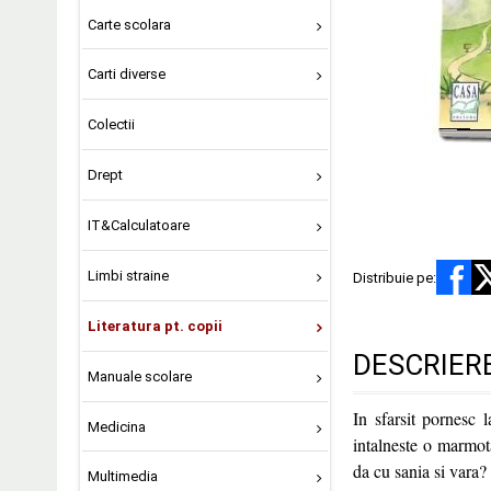
Carte scolara
Carti diverse
Colectii
Drept
IT&Calculatoare
Limbi straine
Distribuie pe:
Literatura pt. copii
DESCRIER
Manuale scolare
In sfarsit pornesc
Medicina
intalneste o marmota
da cu sania si vara?
Multimedia