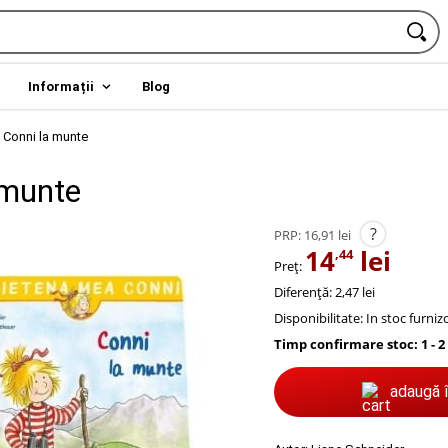
Informații
Blog
/
Conni la munte
 munte
?
PRP:
16,91 lei
14
lei
,44
Preț:
Diferență: 2,47 lei
Disponibilitate:
In stoc furniz
Timp confirmare stoc: 1 - 2
adaugă 