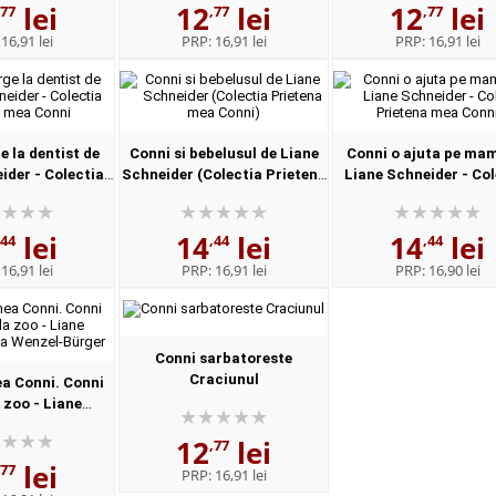
lei
12
lei
12
lei
,77
,77
,77
:
16,91 lei
PRP:
16,91 lei
PRP:
16,91 lei
 la dentist de
Conni si bebelusul de Liane
Conni o ajuta pe ma
ider - Colectia
Schneider (Colectia Prietena
Liane Schneider - Col
a mea Conni
mea Conni)
Prietena mea Con
lei
14
lei
14
lei
,44
,44
,44
:
16,91 lei
PRP:
16,91 lei
PRP:
16,90 lei
Conni sarbatoreste
Craciunul
a Conni. Conni
 zoo - Liane
, Eva Wenzel-
12
lei
,77
ürger
lei
,77
PRP:
16,91 lei