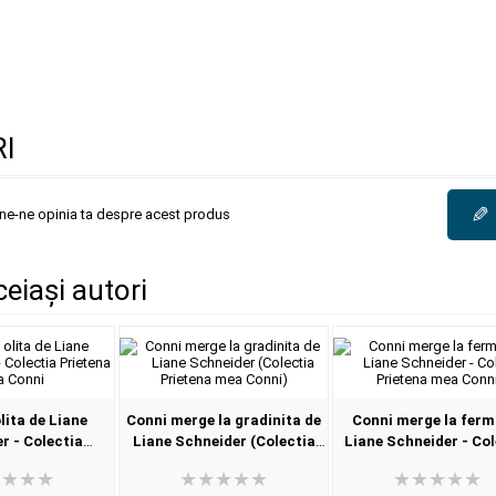
I
✎
une-ne opinia ta despre acest produs
ceiași autori
lita de Liane
Conni merge la gradinita de
Conni merge la ferm
r - Colectia
Liane Schneider (Colectia
Liane Schneider - Col
a mea Conni
Prietena mea Conni)
Prietena mea Con