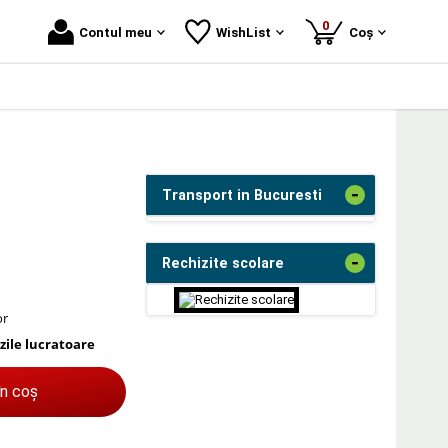
produse
0
Contul meu
WishList
Coș
-
Transport in Bucuresti
-
Rechizite scolare
or
 zile lucratoare
în coș