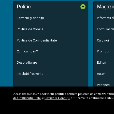
-
Politici
Magazi
Termeni și condiții
Informații 
Politica de Cookie
Formular de
Politica de Confidențialitate
Cărți noi
Cum cumperi?
Promoții
Despre livrare
Edituri
Întrebări frecvente
Autori
Parteneri
Acest site folosește cookie-uri pentru a permite plasarea de comenzi online,
de Confidențialitate
și
Clauze și Condiții
. Utilizarea în continuare a site-
© 200