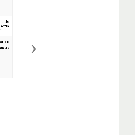
›
ma de
ectia
ni