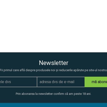
Newsletter
Fii primul care află despre produsele noi și reducerile apărute pe site-ul nostru
mă abon
Prin abonarea la newsletter confirm că am peste 18 ani.