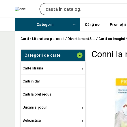
Categorii
Cărți noi
Promoții
Carti
/
Literatura pt. copii
/
Divertisment&...
/
Carti cu imagini
Conni la
-
Categorii de carte
Carte straina
Carti in dar
Carti la pret redus
Jucarii si jocuri
Beletristica