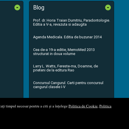
-
-
Blog
Prof. dr. Horia Traian Dumitriu, Paradontologie.
Editia a V-a, revazuta si adaugita
Agenda Medicala. Editia de buzunar 2014
Cea de-a 19-a editie, MemoMed 2013
structurat in doua volume
Larry L. Watts, Fereste-ma, Doamne, de
prieteni de la editura Rao
Concursul Cangurul. Carti pentru concursul
cangurul clasele I-V
...toate știrile
ați timpul necesar pentru a citi și a înțelege
Politica de Cookie
,
Politica
l Soft