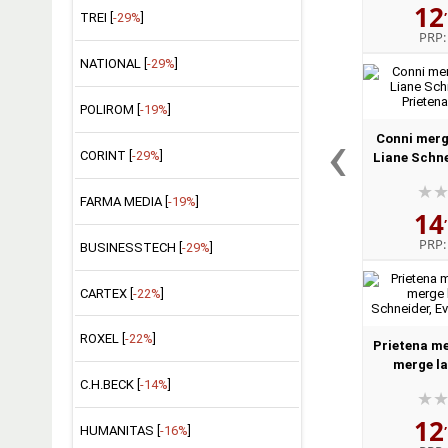
12
TREI [
-29%
]
PRP
NATIONAL [
-29%
]
POLIROM [
-19%
]
‹
Conni merge
CORINT [
-29%
]
Liane Schne
Prieten
FARMA MEDIA [
-19%
]
14
PRP
BUSINESSTECH [
-29%
]
CARTEX [
-22%
]
ROXEL [
-22%
]
Prietena me
merge la
Schneider
C.H.BECK [
-14%
]
B
12
HUMANITAS [
-16%
]