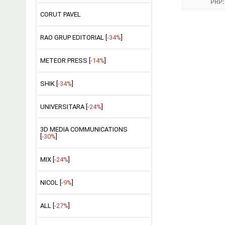
PRP
CORUT PAVEL
RAO GRUP EDITORIAL [
-34%
]
METEOR PRESS [
-14%
]
SHIK [
-34%
]
UNIVERSITARA [
-24%
]
3D MEDIA COMMUNICATIONS
[
-30%
]
MIX [
-24%
]
NICOL [
-9%
]
ALL [
-27%
]