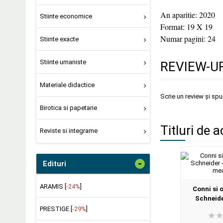
An aparitie: 2020
Stiinte economice
Format: 19 X 19
Numar pagini: 24
Stiinte exacte
Stiinte umaniste
REVIEW-UR
Materiale didactice
Scrie un review și sp
Birotica si papetarie
Titluri de a
Reviste si integrame
-
Edituri
ARAMIS [
-24%
]
Conni si o
Schneide
Prieten
PRESTIGE [
-29%
]