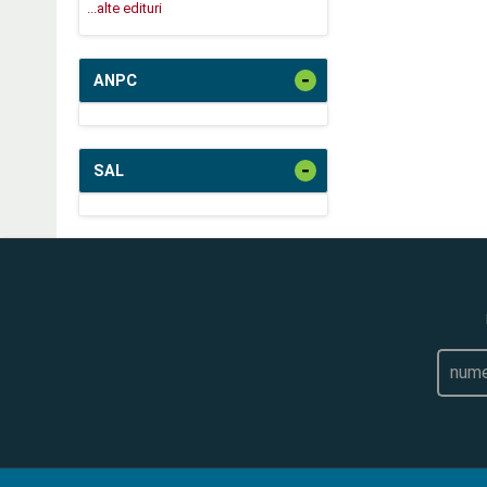
...alte edituri
-
ANPC
-
SAL