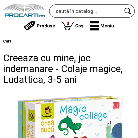
produse
0
Produse
Coș
Meniu
Carti
Creeaza cu mine, joc
indemanare - Colaje magice,
Ludattica, 3-5 ani