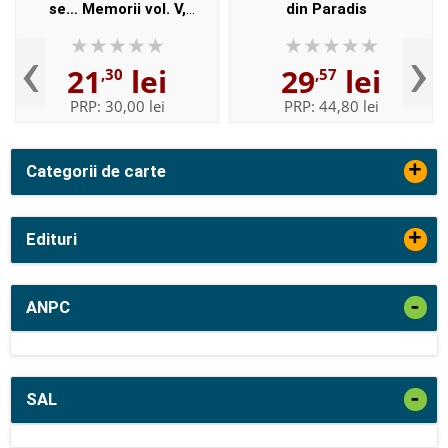
se… Memorii vol. V,
din Paradis
Reducţia celulară
‹
›
21
lei
29
lei
,30
,57
PRP:
30,00 lei
PRP:
44,80 lei
+
Categorii de carte
+
Edituri
-
ANPC
-
SAL