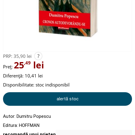
?
PRP:
35,90 lei
25
lei
,49
Preț:
Diferență: 10,41 lei
Disponibilitate:
stoc indisponibil
alertă stoc
Autor:
Dumitru Popescu
Editura:
HOFFMAN
recomandă unui prieten