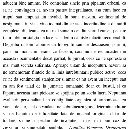
aducem bine aminte. Ne controlam sinele prin pipaituri orbesti, ca
sa ne convingem ca ne-am pastrat integralitatea, asa cum face cu
trupul sau amputat un invalid. In buna masura, sentimentul de
nesiguranta in viata vine tocmai din aceasta incertitudine a dainuirii
complete, din teama ca nu mai suntem cei din startul cursei, pe care
i-am iubit; nostalgia ne face sa suferim ca niste rataciti irecuperabili.
Degeaba rasfoim albume cu fotografii sau ne descoasem parintii,
pana nu mor, cum eram, ce faceam, caci nu ne recunoastem in
aceasta documentatie decat partial, fulgurant, ceea ce ne sporeste si
mai mult secreta suferinta. Aproape uitam de inceputuri, nevoiti sa
ne rememoram fiintele de la linia intrebuintarii publice active, ceea
ce ne da sentimentul stanjenitor si amar ca nu avem un inceput, sau
ca am fost taiati de la jumatate ramanand doar cu bustul, si ca
faptura aceasta fara picioare se sprijina pe un soclu inert. Neputinta
evaluarii personalitatii in contiguitate organica si armonioasa cu
varsta de aur, atat de voalata, ne submineaza grav, determinandu-ne
sa ne banuim de infidelitate fata de nucleul original, chiar de
tradare, sa ne suspectam de involutie, in cel mai bun caz de
zigzaguri si sinuozitati penibile. -
Dumitru Popescu, Disperarea