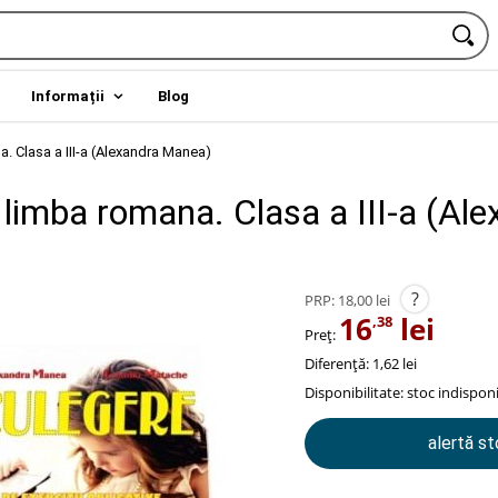
Informații
Blog
. Clasa a III-a (Alexandra Manea)
limba romana. Clasa a III-a (Ale
?
PRP:
18,00 lei
16
lei
,38
Preț:
Diferență: 1,62 lei
Disponibilitate:
stoc indisponi
alertă s