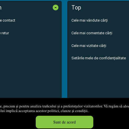
-
n
Top
de contact
Cele mai vândute cărți
 retur
Cele mai comentate cărți
Cele mai vizitate cărți
Setările mele de confidențialitate
 precum și pentru analiza traficului și a preferințelor vizitatorilor. Vă rugăm să aloc
ului implică acceptarea acestor politici, clauze și condiții.
8 - 2026
S.C. M.G. Net Distribution S.R.L.
Magazin online
creat de
Vita
Sunt de acord
Created in 0.0583 sec