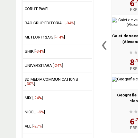
6
,
CORUT PAVEL
PRP
RAO GRUP EDITORIAL [
-34%
]
‹
Caiet de vaca
METEOR PRESS [
-14%
]
(Alexan
SHIK [
-34%
]
8
,
UNIVERSITARA [
-24%
]
PRP
3D MEDIA COMMUNICATIONS
[
-30%
]
Geografie 
MIX [
-24%
]
clas
NICOL [
-9%
]
6
,
ALL [
-27%
]
PRP