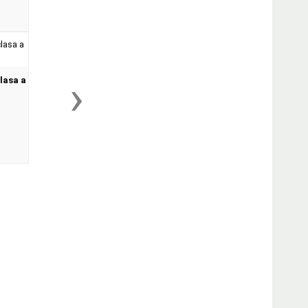
›
clasa a