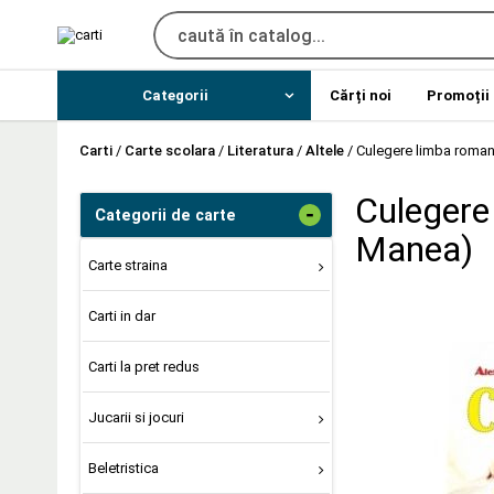
Categorii
Cărți noi
Promoții
Carti
/
Carte scolara
/
Literatura
/
Altele
/
Culegere limba romana
Culegere 
-
Categorii de carte
Manea)
Carte straina
Carti in dar
Carti la pret redus
Jucarii si jocuri
Beletristica