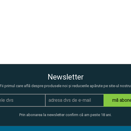
Newsletter
Fii primul care află despre produsele noi și reducerile apărute pe site-ul nostru
mă abon
Prin abonarea la newsletter confirm că am peste 18 ani.