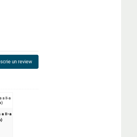
scrie un review
 a II-a
a)