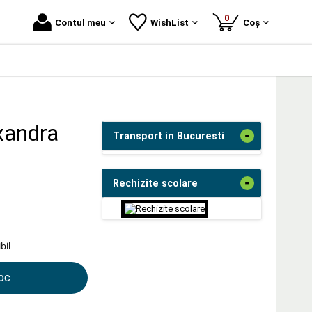
produse
0
Contul meu
WishList
Coș
xandra
-
Transport in Bucuresti
-
Rechizite scolare
bil
toc