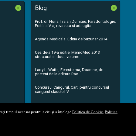
-
-
Blog
Prof. dr. Horia Traian Dumitriu, Paradontologie.
Editia a V-a, revazuta si adaugita
Agenda Medicala. Editia de buzunar 2014
Cea de-a 19-a editie, MemoMed 2013
structurat in doua volume
Larry L. Watts, Fereste-ma, Doamne, de
prieteni de la editura Rao
Concursul Cangurul. Carti pentru concursul
cangurul clasele I-V
...toate știrile
ați timpul necesar pentru a citi și a înțelege
Politica de Cookie
,
Politica
l Soft