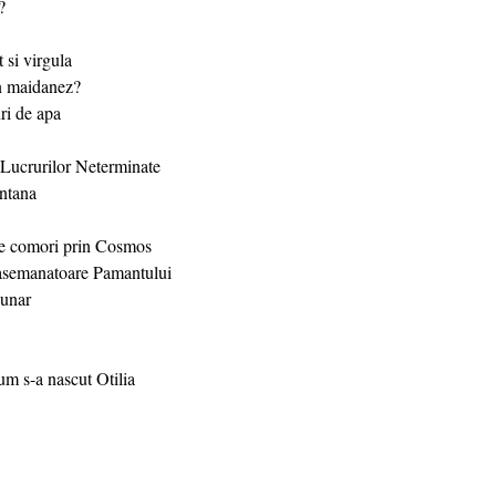
?
 si virgula
un maidanez?
ri de apa
 Lucrurilor Neterminate
ntana
de comori prin Cosmos
asemanatoare Pamantului
zunar
um s-a nascut Otilia