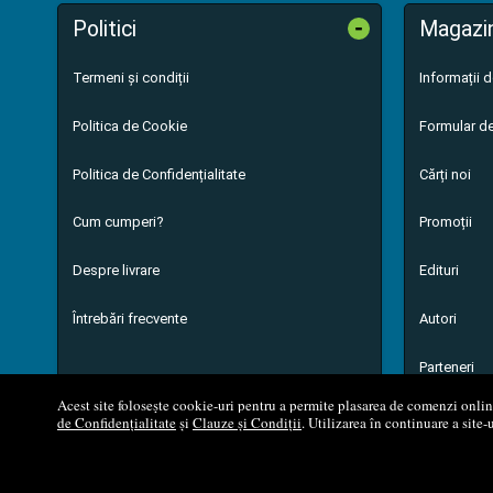
-
Politici
Magazi
Termeni și condiții
Informații 
Politica de Cookie
Formular de
Politica de Confidențialitate
Cărți noi
Cum cumperi?
Promoții
Despre livrare
Edituri
Întrebări frecvente
Autori
Parteneri
Acest site folosește cookie-uri pentru a permite plasarea de comenzi online,
de Confidențialitate
și
Clauze și Condiții
. Utilizarea în continuare a site-
© 200