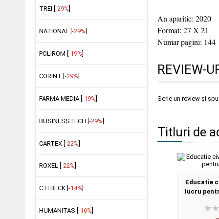
TREI [
-29%
]
An aparitie: 2020
Format: 27 X 21
NATIONAL [
-29%
]
Numar pagini: 144
POLIROM [
-19%
]
REVIEW-UR
CORINT [
-29%
]
FARMA MEDIA [
-19%
]
Scrie un review și sp
BUSINESSTECH [
-29%
]
Titluri de a
CARTEX [
-22%
]
ROXEL [
-22%
]
Educatie ci
C.H.BECK [
-14%
]
lucru pentr
HUMANITAS [
-16%
]