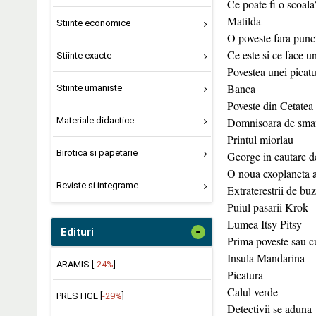
Ce poate fi o scoala
Matilda
Stiinte economice
O poveste fara punct
Ce este si ce face 
Stiinte exacte
Povestea unei picatu
Banca
Stiinte umaniste
Poveste din Cetatea
Materiale didactice
Domnisoara de sma
Printul miorlau
Birotica si papetarie
George in cautare 
O noua exoplaneta 
Reviste si integrame
Extraterestrii de bu
Puiul pasarii Krok
Lumea Itsy Pitsy
-
Edituri
Prima poveste sau c
Insula Mandarina
ARAMIS [
-24%
]
Picatura
Calul verde
PRESTIGE [
-29%
]
Detectivii se aduna