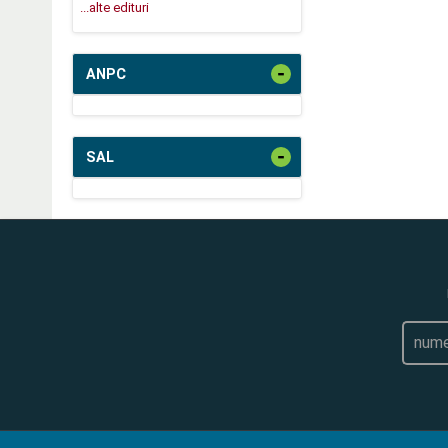
...alte edituri
-
ANPC
-
SAL