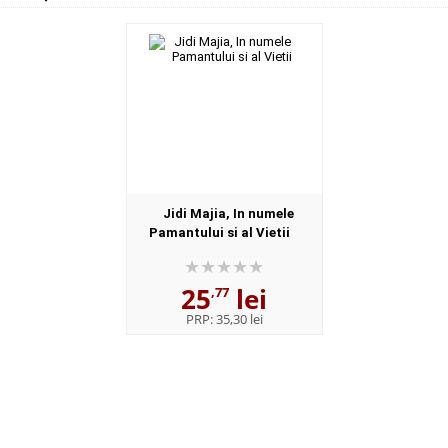
Jidi Majia, In numele
Pamantului si al Vietii
25
lei
,77
PRP:
35,30 lei