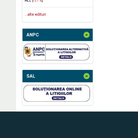
ALL [
-27%
]
...alte edituri
-
ANPC
-
SAL