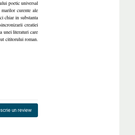
ului poetic universal
 marilor curente ale
i chiar in substanta
ncronizarii creatiei
 unei literaturi care
ut cititorului roman.
scrie un review