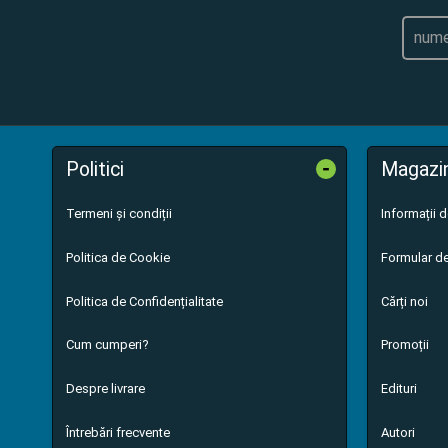
-
Politici
Magazi
Termeni și condiții
Informații 
Politica de Cookie
Formular de
Politica de Confidențialitate
Cărți noi
Cum cumperi?
Promoții
Despre livrare
Edituri
Întrebări frecvente
Autori