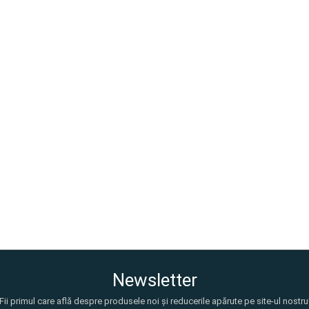
Newsletter
Fii primul care află despre produsele noi și reducerile apărute pe site-ul nostru