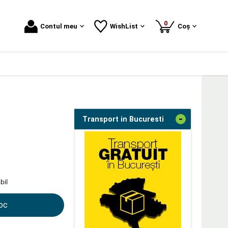
produse
0
Contul meu
WishList
Coș
-
Transport in Bucuresti
bil
toc