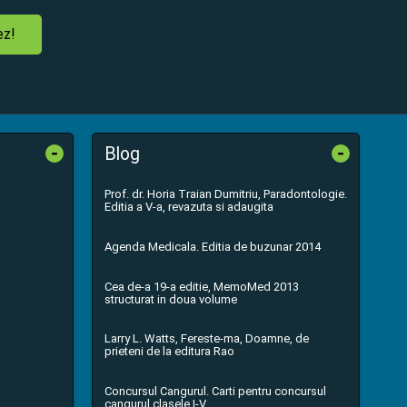
ez!
-
-
Blog
Prof. dr. Horia Traian Dumitriu, Paradontologie.
Editia a V-a, revazuta si adaugita
Agenda Medicala. Editia de buzunar 2014
Cea de-a 19-a editie, MemoMed 2013
structurat in doua volume
Larry L. Watts, Fereste-ma, Doamne, de
prieteni de la editura Rao
Concursul Cangurul. Carti pentru concursul
cangurul clasele I-V