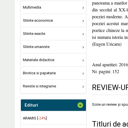
panorama a marilor p
Multimedia
din secolul al XX-l
poeziei moderne. Am
Stiinte economice
poeziei acestui mar
poetice chineze la m
Stiinte exacte
isi numara istoria i
(Eugen Uricaru)
Stiinte umaniste
Materiale didactice
Anul aparitiei: 2016
Nr. pagini: 152
Birotica si papetarie
REVIEW-UR
Reviste si integrame
-
Scrie un review și sp
Edituri
ARAMIS [
-24%
]
Titluri de 