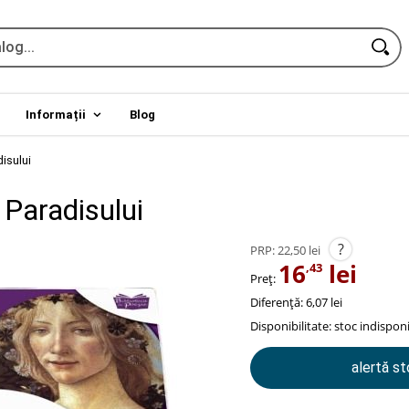
Informații
Blog
isului
 Paradisului
?
PRP:
22,50 lei
16
lei
,43
Preț:
Diferență: 6,07 lei
Disponibilitate:
stoc indisponi
alertă s