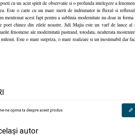
oeti cu un acut spirit de observatie si o profunda intelegere a fenomen
ea. Este o carte cu un mare merit de indrumator in fluxul si refluxul
 mentionat acest fapt pentru a sublinia modernitate nu doar in forma c
e poet chinez din zilele noastre. Jidi Majia este un varf de lance al si
arile fenomene ale modernitatii pastrand, totodata, nealterata mostenirea
n milenii. Este o mare surpriza, o mare realizare si un inestimabil dar fac
I
✎
une-ne opinia ta despre acest produs
același autor