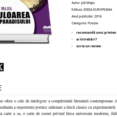
Autor:
jidi Majia
Editura:
IDEEA EUROPEANA
Anul publicării:
2016
Categoria:
Poezie
recomandă unui prieten
ai întrebări?
scrie un review
E
se ofera o cale de intelegere a complexitatii literaturii contemporane 
rezultanta a experientei poetice milenare a liricii clasice cu experimentel
lta carte a sa, o carte de eseuri privind lirica universala moderna, Jid