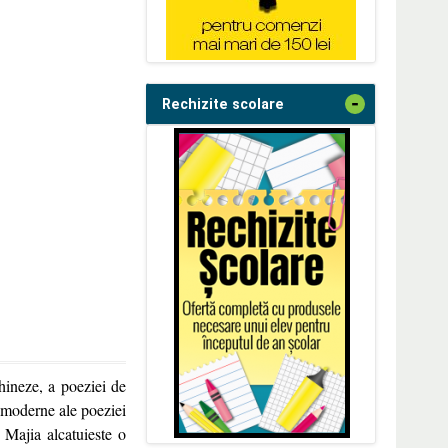
-
Rechizite scolare
chineze, a poeziei de
e moderne ale poeziei
i Majia alcatuieste o