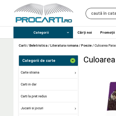
Categorii
Cărți noi
Promoții
Carti
/
Beletristica
/
Literatura romana
/
Poezie
/
Culoarea Parad
Culoarea
-
Categorii de carte
Carte straina
Carti in dar
Carti la pret redus
Jucarii si jocuri