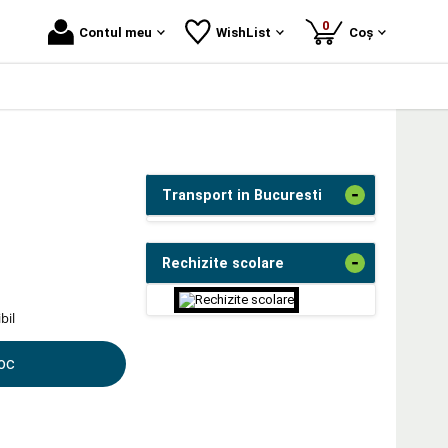
produse
0
Contul meu
WishList
Coș
-
Transport in Bucuresti
-
Rechizite scolare
bil
toc