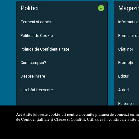
-
Politici
Magazi
Termeni și condiții
Informații 
Politica de Cookie
Formular de
Politica de Confidențialitate
Cărți noi
Cum cumperi?
Promoții
Despre livrare
Edituri
Întrebări frecvente
Autori
Parteneri
Acest site folosește cookie-uri pentru a permite plasarea de comenzi online,
de Confidențialitate
și
Clauze și Condiții
. Utilizarea în continuare a site-
© 200