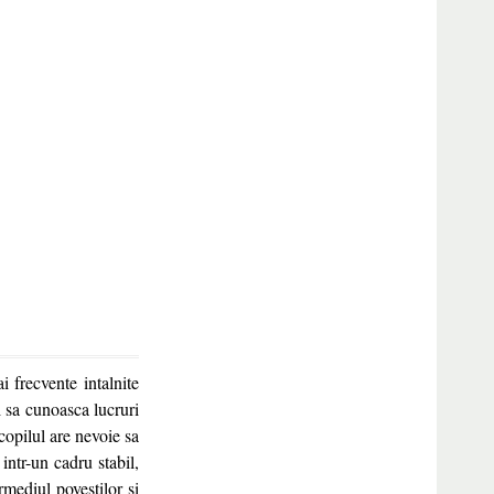
 frecvente intalnite
si sa cunoasca lucruri
copilul are nevoie sa
intr-un cadru stabil,
rmediul povestilor si