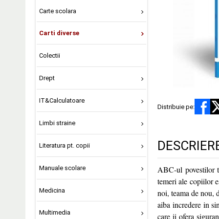
Carte scolara
Carti diverse
Colectii
Drept
IT&Calculatoare
Distribuie pe:
Limbi straine
DESCRIER
Literatura pt. copii
Manuale scolare
ABC-ul povestilor t
temeri ale copiilor e
Medicina
noi, teama de nou, d
aiba incredere in si
Multimedia
care ii ofera sigura