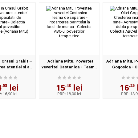
n Orasul Grabit –
Adriana Mitu, Povestea
Adriana Mitu, P
ea atentiei si a
veveritei Castanica - Teama
Gogosica - C
 de concentrare -
de separare - intoarcerea
increderii i
BC-ul povestilor
parintelui la locul de munca -
Agresivitatea 
4
lei
15
lei
16
peutice...
Colectia ABC...
perspectiva - Col
,53
,48
,25
P:
16,90 lei
PRP:
18,00 lei
PRP:
18,9