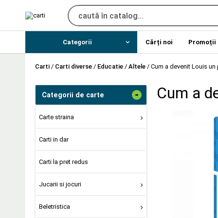
Categorii
Cărți noi
Promoții
Carti
/
Carti diverse
/
Educatie
/
Altele
/
Cum a devenit Louis un p
Cum a dev
-
Categorii de carte
Carte straina
Carti in dar
Carti la pret redus
Jucarii si jocuri
Beletristica