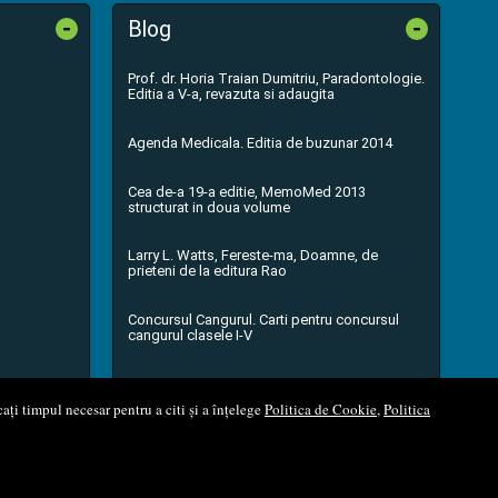
-
-
Blog
Prof. dr. Horia Traian Dumitriu, Paradontologie.
Editia a V-a, revazuta si adaugita
Agenda Medicala. Editia de buzunar 2014
Cea de-a 19-a editie, MemoMed 2013
structurat in doua volume
Larry L. Watts, Fereste-ma, Doamne, de
prieteni de la editura Rao
Concursul Cangurul. Carti pentru concursul
cangurul clasele I-V
...toate știrile
ați timpul necesar pentru a citi și a înțelege
Politica de Cookie
,
Politica
l Soft