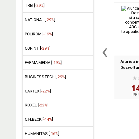
TREI [
-29%
]
NATIONAL [
-29%
]
POLIROM [
-19%
]
‹
CORINT [
-29%
]
Aiurica i
FARMA MEDIA [
-19%
]
Dezvoltar
capacitatii
BUSINESSTECH [
-29%
]
Colectia A
1
tera
CARTEX [
-22%
]
PR
ROXEL [
-22%
]
C.H.BECK [
-14%
]
HUMANITAS [
-16%
]