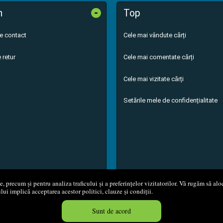
-
n
Top
de contact
Cele mai vândute cărți
 retur
Cele mai comentate cărți
Cele mai vizitate cărți
Setările mele de confidențialitate
 precum și pentru analiza traficului și a preferințelor vizitatorilor. Vă rugăm să aloc
ului implică acceptarea acestor politici, clauze și condiții.
8 - 2026
S.C. M.G. Net Distribution S.R.L.
Magazin online
creat de
Vita
Sunt de acord
Created in 0.0949 sec