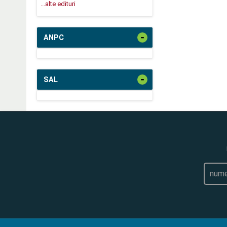
...alte edituri
-
ANPC
-
SAL