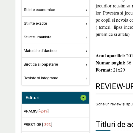
jocurilor reusim sa 
Stiinte economice
lor. Povestea si jocu
pe copil si nevoia c
Stiinte exacte
( temeri, lipsa incr
puternice si altele).
Stiinte umaniste
Materiale didactice
Anul aparitiei:
201
Numar pagini:
36
Birotica si papetarie
Format:
21x29
Reviste si integrame
REVIEW-UR
-
Edituri
Scrie un review și sp
ARAMIS [
-24%
]
Titluri de a
PRESTIGE [
-29%
]