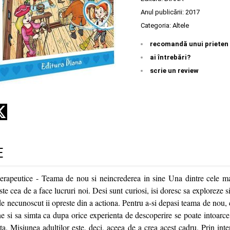
Anul publicării:
2017
Categoria:
Altele
recomandă unui prieten
ai întrebări?
scrie un review
E
erapeutice - Teama de nou si neincrederea in sine Una dintre cele mai
ste cea de a face lucruri noi. Desi sunt curiosi, isi doresc sa exploreze 
e necunoscut ii opreste din a actiona. Pentru a-si depasi teama de nou, 
ne si sa simta ca dupa orice experienta de descoperire se poate intoarce 
nta. Misiunea adultilor este, deci, aceea de a crea acest cadru. Prin inte