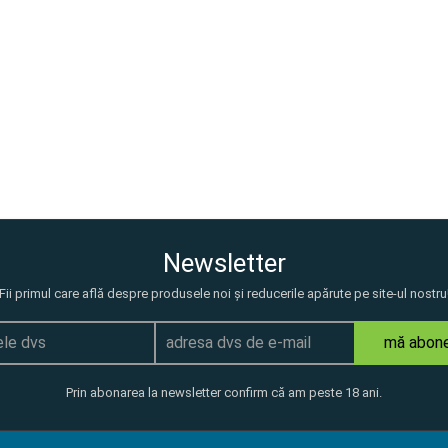
Newsletter
Fii primul care află despre produsele noi și reducerile apărute pe site-ul nostru
mă abon
Prin abonarea la newsletter confirm că am peste 18 ani.