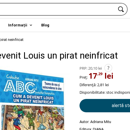
Informații
Blog
irat neinfricat
enit Louis un pirat neinfricat
?
PRP:
20,10 lei
17
lei
,29
Preț:
Diferență: 2,81 lei
Disponibilitate:
stoc indisponi
alertă s
Autor:
Adriana Mitu
Editura:
DIANA