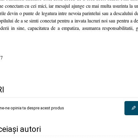
ne conectam cu cei mici, iar mesajul ajunge cu mai multa usurinta la ure
rile devin o punte de legatura intre nevoia parintelui sau a descalului de
opilului de a se simti conectat pentru a invata lucruri noi sau pentru a de
ederii in sine, capacitatea de a empatiza, asumarea responsabilitatii, 
7
I
✎
une-ne opinia ta despre acest produs
ceiași autori