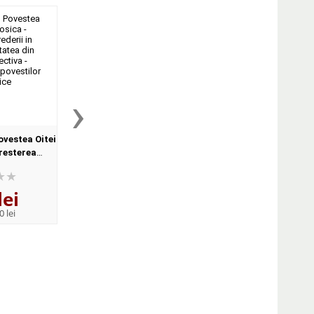
›
ovestea Oitei
Adriana Mitu, Povestea
Adriana Mitu, Pov
resterea
Dragonului Furios si a
celor trei prieteni
n sine -
Spiridusului Curajos -
Construirea unor re
din dubla
Agresivitatea din dubla
sanatoase cu ceilal
lei
15
lei
15
lei
ectia AB...
perspectiva - Colectia
Colectia ABC-ul povesti
,48
,48
ABC-...
0 lei
PRP:
18,00 lei
PRP:
18,00 lei