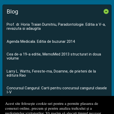
Blog
-
Prof. dr. Horia Traian Dumitriu, Paradontologie. Editia a V-a,
revazuta si adaugita
Agenda Medicala. Editia de buzunar 2014
Cea de-a 19-a editie, MemoMed 2013 structurat in doua
volume
Larry L. Watts, Fereste-ma, Doamne, de prieteni de la
editura Rao
Concursul Cangurul. Carti pentru concursul cangurul clasele
I-V
Acest site folosește cookie-uri pentru a permite plasarea de
...toate știrile
comenzi online, precum și pentru analiza traficului și a
preferințelor vizitatorilor. Vă rugăm să alocați timpul necesar