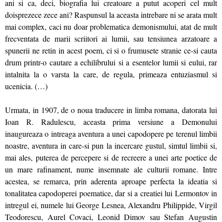
ani si ca, deci, biografia lui creatoare a putut acoperi cel mult
doisprezece zece ani? Raspunsul la aceasta intrebare ni se arata mult
mai complex, caci nu doar problematica demonismului, atat de mult
frecventata de marii scriitori ai lumii, sau tensiunea arzatoare a
spunerii ne retin in acest poem, ci si o frumusete stranie ce-si cauta
drum printr-o cautare a echilibrului si a esentelor lumii si eului, rar
intalnita la o varsta la care, de regula, primeaza entuziasmul si
ucenicia. (…)
Urmata, in 1907, de o noua traducere in limba romana, datorata lui
Ioan R. Radulescu, aceasta prima versiune a Demonului
inaugureaza o intreaga aventura a unei capodopere pe terenul limbii
noastre, aventura in care-si pun la incercare gustul, simtul limbii si,
mai ales, puterea de percepere si de recreere a unei arte poetice de
un mare rafinament, nume insemnate ale culturii romane. Intre
acestea, se remarca, prin aderenta aproape perfecta la ideatia si
tonalitatea capodoperei poematice, dar si a creatiei lui Lermontov in
intregul ei, numele lui George Lesnea, Alexandru Philippide, Virgil
Teodorescu, Aurel Covaci, Leonid Dimov sau Stefan Augustin