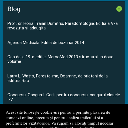
Blog
-
Prof. dr. Horia Traian Dumitriu, Paradontologie. Editia a V-a,
revazuta si adaugita
Agenda Medicala. Editia de buzunar 2014
Cea de-a 19-a editie, MemoMed 2013 structurat in doua
volume
Larry L. Watts, Fereste-ma, Doamne, de prieteni de la
editura Rao
Concursul Cangurul. Carti pentru concursul cangurul clasele
I-V
Acest site folosește cookie-uri pentru a permite plasarea de
...toate știrile
comenzi online, precum și pentru analiza traficului și a
preferințelor vizitatorilor. Vă rugăm să alocați timpul necesar