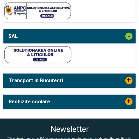
-
SAL
+
Transport in Bucuresti
+
Rechizite scolare
Newsletter
Fii primul care află despre produsele noi și reducerile apărute