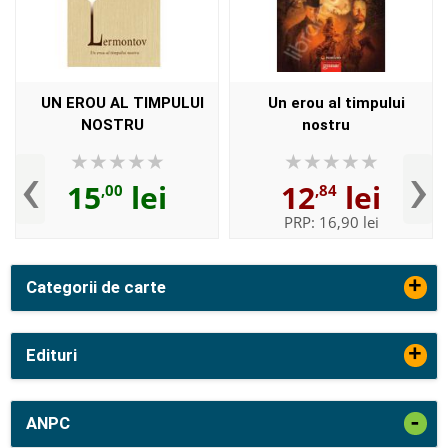
UN EROU AL TIMPULUI
Un erou al timpului
NOSTRU
nostru
‹
›
15
lei
12
lei
,00
,84
PRP:
16,90 lei
+
Categorii de carte
+
Edituri
-
ANPC