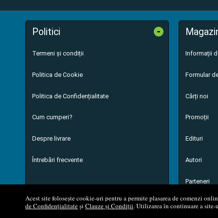
-
Politici
Magazi
Termeni și condiții
Informații 
Politica de Cookie
Formular de
Politica de Confidențialitate
Cărți noi
Cum cumperi?
Promoții
Despre livrare
Edituri
Întrebări frecvente
Autori
Parteneri
Acest site folosește cookie-uri pentru a permite plasarea de comenzi online,
de Confidențialitate
și
Clauze și Condiții
. Utilizarea în continuare a site-
© 200