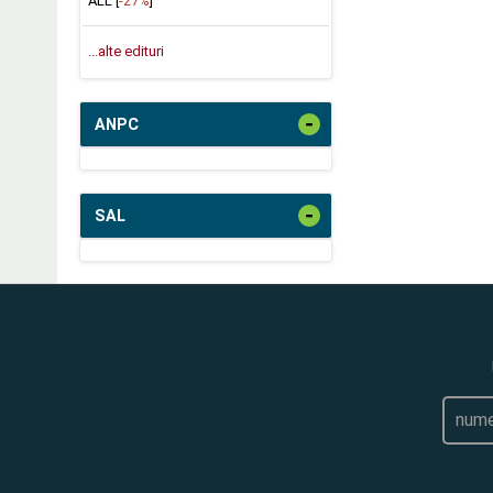
ALL [
-27%
]
...alte edituri
-
ANPC
-
SAL