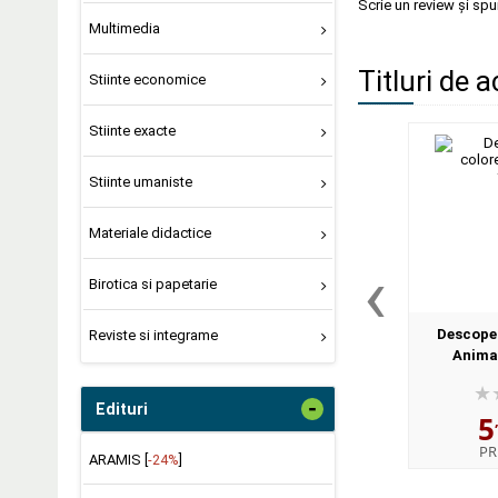
Scrie un review și sp
Multimedia
Titluri de a
Stiinte economice
Stiinte exacte
Stiinte umaniste
Materiale didactice
‹
Birotica si papetarie
Descoper
Reviste si integrame
Animal
-
Edituri
5
PR
ARAMIS [
-24%
]