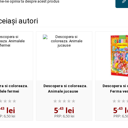
✎
une-ne opinia ta despre acest produs
ceiași autori
a si coloreaza.
Descopera si coloreaza.
Descopera si 
ele fermei
Animale jucause
Ferma ves
lei
5
lei
5
l
,43
,43
,43
P:
6,50 lei
PRP:
6,50 lei
PRP:
6,50