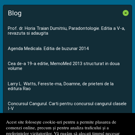
Blog
-
Prof. dr. Horia Traian Dumitriu, Paradontologie. Editia a V-a,
revazuta si adaugita
Agenda Medicala. Editia de buzunar 2014
Cea de-a 19-a editie, MemoMed 2013 structurat in doua
volume
Larry L. Watts, Fereste-ma, Doamne, de prieteni de la
editura Rao
Concursul Cangurul. Carti pentru concursul cangurul clasele
I-V
Acest site folosește cookie-uri pentru a permite plasarea de
...toate știrile
comenzi online, precum și pentru analiza traficului și a
preferințelor vizitatorilor. Vă rugăm să alocați timpul necesar