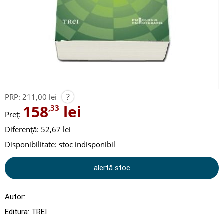
?
PRP:
211,00 lei
158
lei
,33
Preț:
Diferență: 52,67 lei
Disponibilitate:
stoc indisponibil
alertă stoc
Autor:
Editura:
TREI