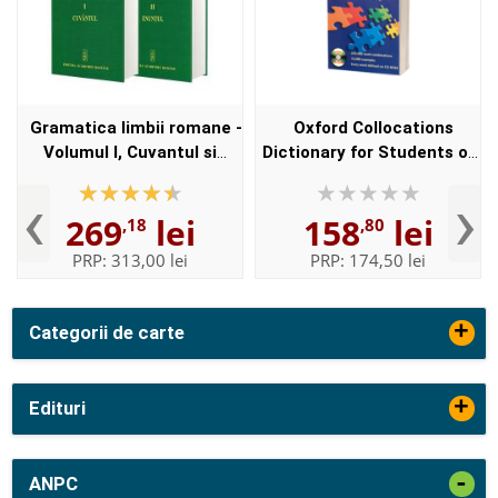
Gramatica limbii romane -
Oxford Collocations
Volumul I, Cuvantul si
Dictionary for Students of
Volumul II, Enuntul -
English with CD-ROM - For
‹
›
Elaborata sub egida
students of English -
269
lei
158
lei
,18
,80
Institutului de
Format, Paperback
Lingvistica,,...
PRP:
313,00 lei
PRP:
174,50 lei
+
Categorii de carte
+
Edituri
-
ANPC