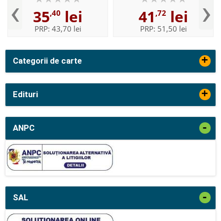
‹
›
35
lei
41
lei
,40
,72
PRP:
43,70 lei
PRP:
51,50 lei
+
Categorii de carte
+
Edituri
-
ANPC
-
SAL