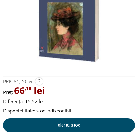
?
PRP:
81,70 lei
66
lei
,18
Preț:
Diferență: 15,52 lei
Disponibilitate:
stoc indisponibil
alertă stoc