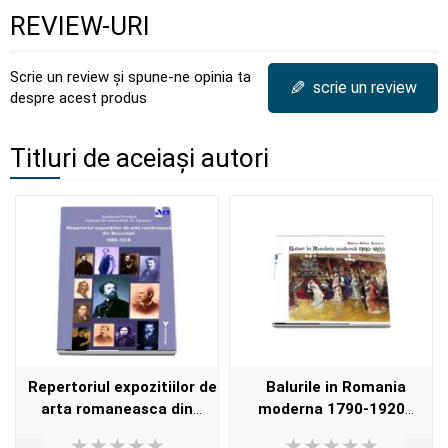
REVIEW-URI
Scrie un review și spune-ne opinia ta
✎
scrie un review
despre acest produs
Titluri de aceiași autori
Repertoriul expozitiilor de
Balurile in Romania
arta romaneasca din
moderna 1790-1920
Bucuresti 1865-1918
(Adrian-Silvan Ionescu)