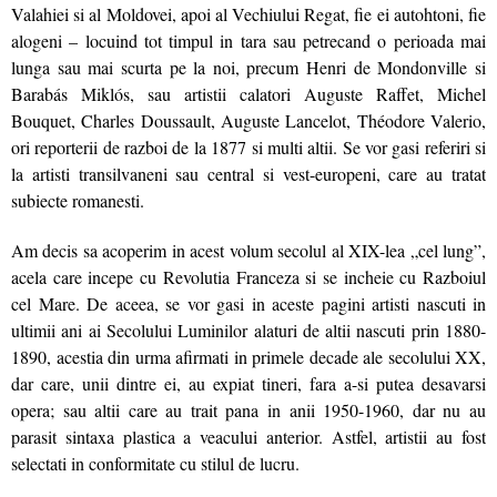
Valahiei si al Moldovei, apoi al Vechiului Regat, fie ei autohtoni, fie
alogeni – locuind tot timpul in tara sau petrecand o perioada mai
lunga sau mai scurta pe la noi, precum Henri de Mondonville si
Barabás Miklós, sau artistii calatori Auguste Raffet, Michel
Bouquet, Charles Doussault, Auguste Lancelot, Théodore Valerio,
ori reporterii de razboi de la 1877 si multi altii. Se vor gasi referiri si
la artisti transilvaneni sau central si vest-europeni, care au tratat
subiecte romanesti.
Am decis sa acoperim in acest volum secolul al XIX-lea „cel lung”,
acela care incepe cu Revolutia Franceza si se incheie cu Razboiul
cel Mare. De aceea, se vor gasi in aceste pagini artisti nascuti in
ultimii ani ai Secolului Luminilor alaturi de altii nascuti prin 1880-
1890, acestia din urma afirmati in primele decade ale secolului XX,
dar care, unii dintre ei, au expiat tineri, fara a-si putea desavarsi
opera; sau altii care au trait pana in anii 1950-1960, dar nu au
parasit sintaxa plastica a veacului anterior. Astfel, artistii au fost
selectati in conformitate cu stilul de lucru.