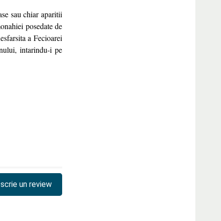
se sau chiar aparitii
monahiei posedate de
esfarsita a Fecioarei
ului, intarindu-i pe
scrie un review