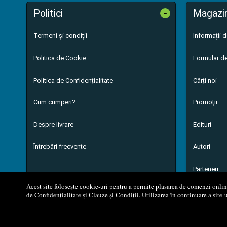
-
Politici
Magazi
Termeni și condiții
Informații 
Politica de Cookie
Formular de
Politica de Confidențialitate
Cărți noi
Cum cumperi?
Promoții
Despre livrare
Edituri
Întrebări frecvente
Autori
Parteneri
Acest site folosește cookie-uri pentru a permite plasarea de comenzi online,
de Confidențialitate
și
Clauze și Condiții
. Utilizarea în continuare a site-
© 200