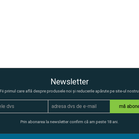
Newsletter
Fii primul care află despre produsele noi și reducerile apărute pe site-ul nostru
mă abon
Prin abonarea la newsletter confirm că am peste 18 ani.