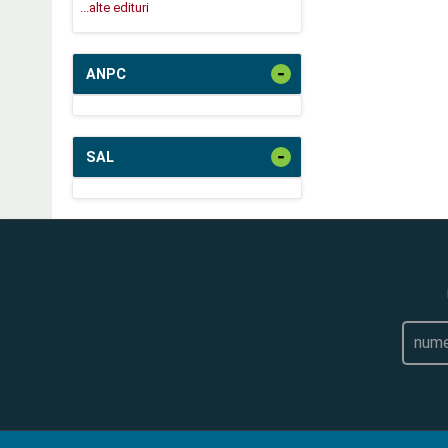
...alte edituri
-
ANPC
-
SAL