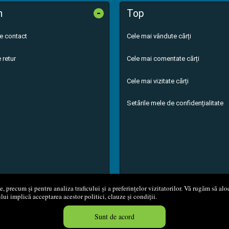
-
n
Top
de contact
Cele mai vândute cărți
 retur
Cele mai comentate cărți
Cele mai vizitate cărți
Setările mele de confidențialitate
 precum și pentru analiza traficului și a preferințelor vizitatorilor. Vă rugăm să aloc
ului implică acceptarea acestor politici, clauze și condiții.
8 - 2026
S.C. M.G. Net Distribution S.R.L.
Magazin online
creat de
Vita
Sunt de acord
Created in 0.0497 sec