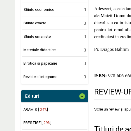
Adeseori, aceste tam
Stiinte economice
ale Maicii Domnului
diavol sau ca in ist
Stiinte exacte
pentru tot omul afl
credinciosi in credin
Stiinte umaniste
Pr. Dragos Bahrim
Materiale didactice
Birotica si papetarie
ISBN:
978-606-66
Reviste si integrame
REVIEW-UR
-
Edituri
Scrie un review și sp
ARAMIS [
-24%
]
PRESTIGE [
-29%
]
Titluri de a