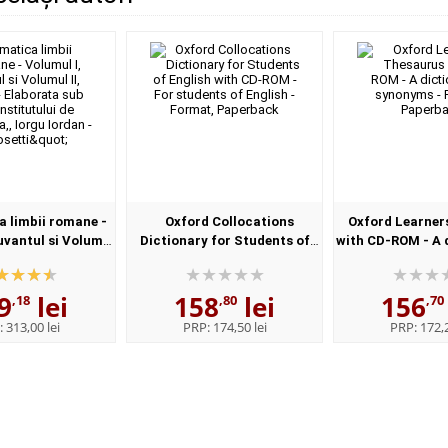
 limbii romane -
Oxford Collocations
Oxford Learner
uvantul si Volumul
Dictionary for Students of
with CD-ROM - A 
l - Elaborata sub
English with CD-ROM - For
synonyms - 
nstitutului de
students of English - Format,
Paperba
9
lei
158
lei
156
istica,,...
Paperback
,18
,80
,70
:
313,00 lei
PRP:
174,50 lei
PRP:
172,2