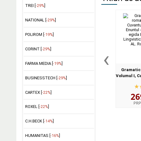
TREI [
-29%
]
NATIONAL [
-29%
]
POLIROM [
-19%
]
‹
CORINT [
-29%
]
FARMA MEDIA [
-19%
]
Gramatica
Volumul I, C
BUSINESSTECH [
-29%
]
II, Enuntu
egida I
CARTEX [
-22%
]
26
Lingv
PRP
ROXEL [
-22%
]
C.H.BECK [
-14%
]
HUMANITAS [
-16%
]