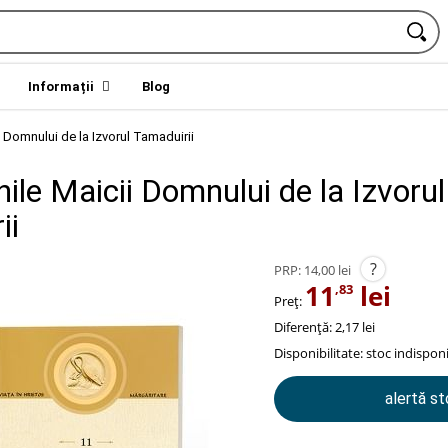
Informații
Blog
i Domnului de la Izvorul Tamaduirii
ile Maicii Domnului de la Izvorul
ii
?
PRP:
14,00 lei
11
lei
,83
Preț:
Diferență: 2,17 lei
Disponibilitate:
stoc indisponi
alertă s