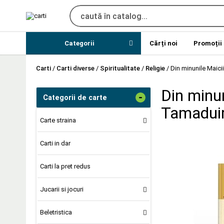
Categorii
Cărți noi
Promoții
Carti
/
Carti diverse
/
Spiritualitate
/
Religie
/
Din minunile Maici
Din minun
-
Categorii de carte
Tamaduir
Carte straina
Carti in dar
Carti la pret redus
Jucarii si jocuri
Beletristica