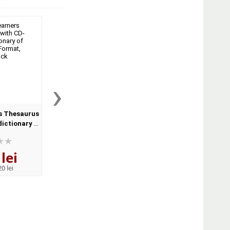
›
s Thesaurus
Oxford Practice Grammar
Oxford Phrasal V
dictionary of
Advanced with Key and CD-
Dictionary for learne
Format,
ROM Pack (With answers)
English (Format Pape
ck
lei
141
lei
122
lei
,41
,12
0 lei
PRP:
155,40 lei
PRP:
134,20 lei