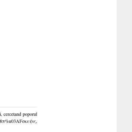
i, cercetand poporul
u1F18π%u03AFσκεψις,