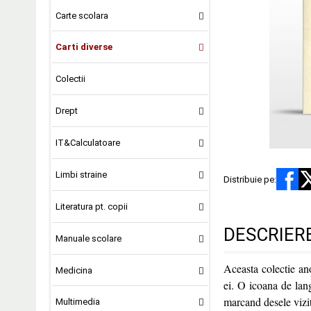
Carte scolara
Carti diverse
Colectii
Drept
IT&Calculatoare
Limbi straine
Distribuie pe:
Literatura pt. copii
DESCRIER
Manuale scolare
Aceasta colectie an
Medicina
ei. O icoana de la
marcand desele vizit
Multimedia