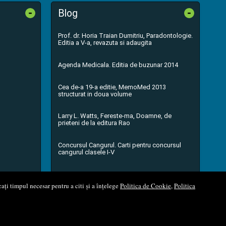
-
-
Blog
Prof. dr. Horia Traian Dumitriu, Paradontologie.
Editia a V-a, revazuta si adaugita
Agenda Medicala. Editia de buzunar 2014
Cea de-a 19-a editie, MemoMed 2013
structurat in doua volume
Larry L. Watts, Fereste-ma, Doamne, de
prieteni de la editura Rao
Concursul Cangurul. Carti pentru concursul
cangurul clasele I-V
...toate știrile
ați timpul necesar pentru a citi și a înțelege
Politica de Cookie
,
Politica
l Soft