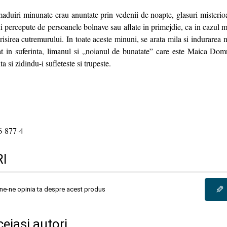
aduiri minunate erau anuntate prin vedenii de noapte, glasuri misterioa
 percepute de persoanele bolnave sau aflate in primejdie, ca in cazul 
orisirea cutremurului. In toate aceste minuni, se arata mila si indurarea n
at in suferinta, limanul si „noianul de bunatate” care este Maica Domn
ta si zidindu-i sufleteste si trupeste.
6-877-4
I
✎
une-ne opinia ta despre acest produs
ceiași autori