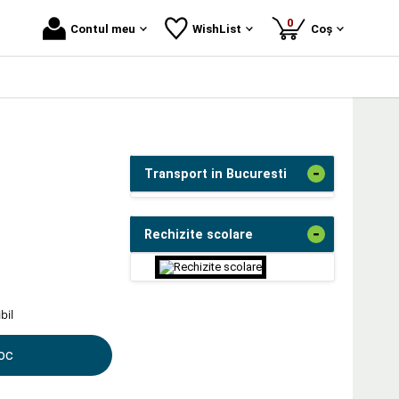
produse
0
Contul meu
WishList
Coș
-
Transport in Bucuresti
-
Rechizite scolare
bil
toc