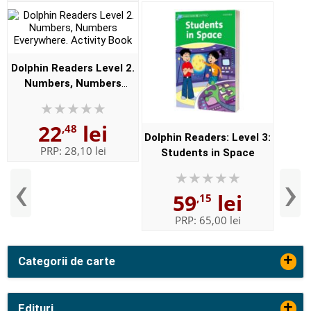
Dolphin Readers Level 2.
Numbers, Numbers
Everywhere. Activity
Book
22
lei
,48
Dolphin Readers: Level 3:
PRP:
28,10 lei
Students in Space
‹
›
59
lei
,15
PRP:
65,00 lei
+
Categorii de carte
+
Edituri