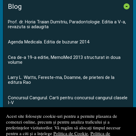
Blog
-
Prof. dr. Horia Traian Dumitriu, Paradontologie. Editia a V-a,
revazuta si adaugita
Agenda Medicala. Editia de buzunar 2014
Cea de-a 19-a editie, MemoMed 2013 structurat in doua
volume
Larry L. Watts, Fereste-ma, Doamne, de prieteni de la
editura Rao
Concursul Cangurul. Carti pentru concursul cangurul clasele
I-V
Acest site folosește cookie-uri pentru a permite plasarea de
...toate știrile
comenzi online, precum și pentru analiza traficului și a
preferințelor vizitatorilor. Vă rugăm să alocați timpul necesar
pentru a citi și a înțelege
Politica de Cookie
,
Politica de
© 2008 - 2026
S.C. M.G. Net Distribution S.R.L.