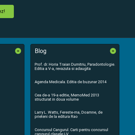
ez!
-
-
Blog
Prof. dr. Horia Traian Dumitriu, Paradontologie.
Editia a V-a, revazuta si adaugita
Agenda Medicala. Editia de buzunar 2014
Cea de-a 19-a editie, MemoMed 2013
structurat in doua volume
Larry L. Watts, Fereste-ma, Doamne, de
prieteni de la editura Rao
Concursul Cangurul. Carti pentru concursul
cangurul clasele I-V