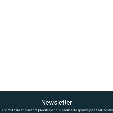
Newsletter
Fii primul care află despre produsele noi și reducerile apărute pe site-ul nostru