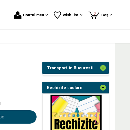
produse
0
Contul meu
WishList
Coș
-
Transport in Bucuresti
-
Rechizite scolare
bil
toc