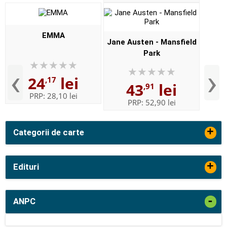
EMMA
Jane Austen - Mansfield
Park
‹
›
24
lei
,17
43
lei
,91
PRP:
28,10 lei
PRP:
52,90 lei
+
Categorii de carte
+
Edituri
-
ANPC