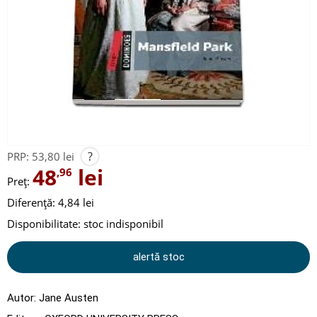
?
PRP:
53,80 lei
48
lei
,96
Preț:
Diferență: 4,84 lei
Disponibilitate:
stoc indisponibil
alertă stoc
Autor:
Jane Austen