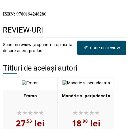
ISBN:
9780194248280
REVIEW-URI
Scrie un review și spune-ne opinia ta
✎
scrie un review
despre acest produs
Titluri de aceiași autori
Emma
Mandrie si perjudecata
27
lei
18
lei
,53
,98