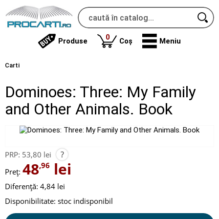
produse
0
Produse
Coș
Meniu
Carti
Dominoes: Three: My Family
and Other Animals. Book
?
PRP:
53,80 lei
48
lei
,96
Preț:
Diferență: 4,84 lei
Disponibilitate:
stoc indisponibil