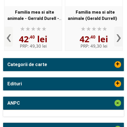
Familia mea si alte
Familia mea si alte
animale - Gerrald Durell -
animale (Gerald Durrell)
Editie Hardcover
‹
›
42
lei
42
lei
,40
,40
PRP:
49,30 lei
PRP:
49,30 lei
+
Categorii de carte
+
Edituri
-
ANPC