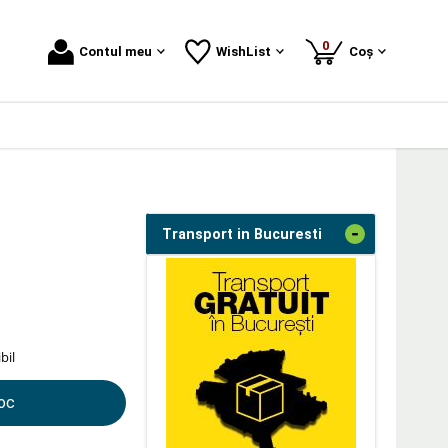
produse
0
Contul meu
WishList
Coș
-
Transport in Bucuresti
bil
toc