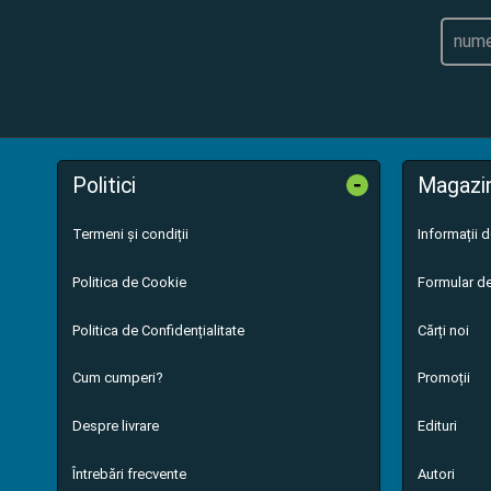
-
Politici
Magazi
Termeni și condiții
Informații 
Politica de Cookie
Formular de
Politica de Confidențialitate
Cărți noi
Cum cumperi?
Promoții
Despre livrare
Edituri
Întrebări frecvente
Autori