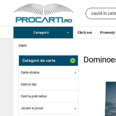
Categorii
Cărți noi
Promoții
Carti
Dominoes
-
Categorii de carte
Carte straina
Carti in dar
Carti la pret redus
Jucarii si jocuri