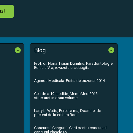
ez!
-
-
Blog
Prof. dr. Horia Traian Dumitriu, Paradontologie.
Editia a V-a, revazuta si adaugita
Agenda Medicala. Editia de buzunar 2014
Cea de-a 19-a editie, MemoMed 2013
structurat in doua volume
Larry L. Watts, Fereste-ma, Doamne, de
prieteni de la editura Rao
Concursul Cangurul. Carti pentru concursul
cangurul clasele I-V