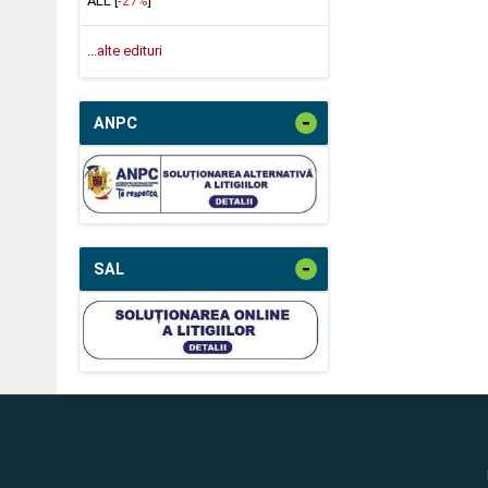
ALL [
-27%
]
...alte edituri
-
ANPC
-
SAL