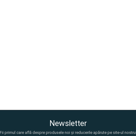
Newsletter
Fii primul care află despre produsele noi și reducerile apărute pe site-ul nostru