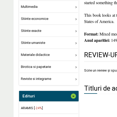
started something t
Multimedia
This book looks at t
Stiinte economice
States of America.
Stiinte exacte
Format:
Mixed medi
Anul aparitiei:
149
Stiinte umaniste
REVIEW-UR
Materiale didactice
Birotica si papetarie
Scrie un review și sp
Reviste si integrame
Titluri de 
-
Edituri
ARAMIS [
-24%
]