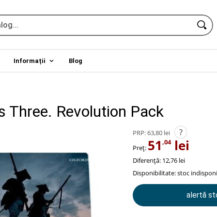
Informații
Blog
 Three. Revolution Pack
?
PRP:
63,80 lei
51
lei
,04
Preț:
Diferență: 12,76 lei
Disponibilitate:
stoc indisponi
alertă s