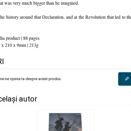
hat was very much bigger than he imagined.
he history around that Declaration, and at the Revolution that led to th
a product | 88 pages
 x 210 x 9mm | 213g
I
✎
une-ne opinia ta despre acest produs
același autor