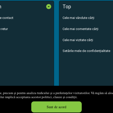
-
n
Top
de contact
Cele mai vândute cărți
 retur
Cele mai comentate cărți
Cele mai vizitate cărți
Setările mele de confidențialitate
 precum și pentru analiza traficului și a preferințelor vizitatorilor. Vă rugăm să aloc
ului implică acceptarea acestor politici, clauze și condiții.
8 - 2026
S.C. M.G. Net Distribution S.R.L.
Magazin online
creat de
Vita
Sunt de acord
Created in 0.0523 sec