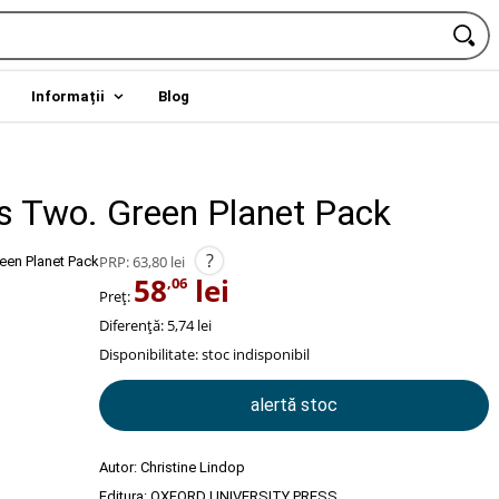
Informații
Blog
 Two. Green Planet Pack
?
PRP:
63,80 lei
58
lei
,06
Preț:
Diferență: 5,74 lei
Disponibilitate:
stoc indisponibil
alertă stoc
Autor:
Christine Lindop
Editura:
OXFORD UNIVERSITY PRESS