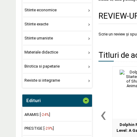
Stiinte economice
REVIEW-UR
Stiinte exacte
Scrie un review și sp
Stiinte umaniste
Materiale didactice
Titluri de a
Birotica si papetarie
Reviste si integrame
-
Edituri
‹
ARAMIS [
-24%
]
Dolphin 
PRESTIGE [
-29%
]
Level: A 
Baby Ani