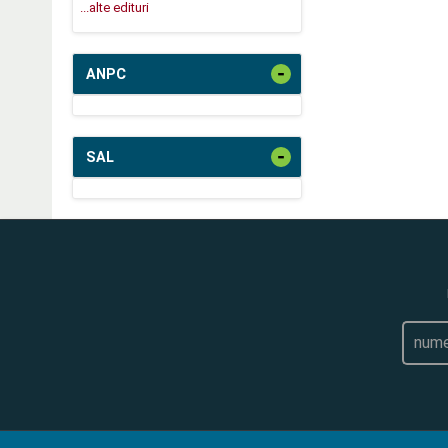
...alte edituri
-
ANPC
-
SAL