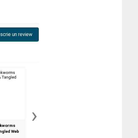
scrie un review
›
okworms
Dominoes Two. Green
Dolphin Readers Lev
angled Web
Planet
Jack the Hero