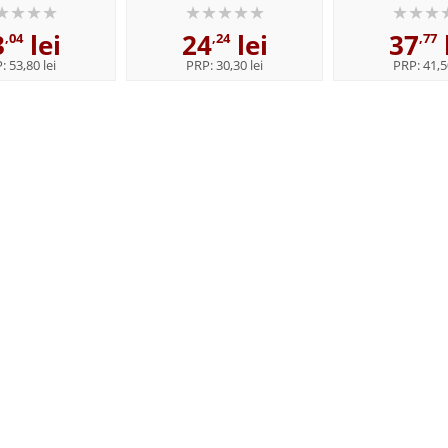
3
lei
24
lei
37
,04
,24
,77
P:
53,80 lei
PRP:
30,30 lei
PRP:
41,5