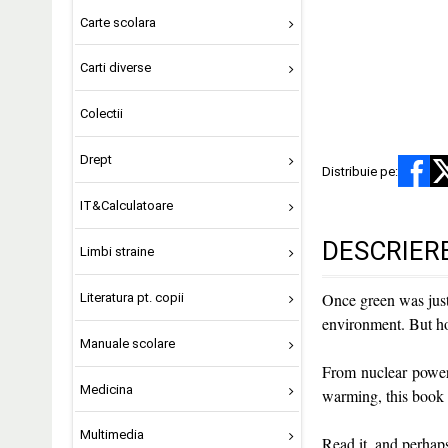
Carte scolara
Carti diverse
Colectii
Drept
Distribuie pe:
IT&Calculatoare
DESCRIER
Limbi straine
Once green was just
Literatura pt. copii
environment. But ho
Manuale scolare
From nuclear power 
Medicina
warming, this book 
Multimedia
Read it, and perhap