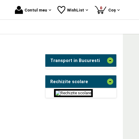
produse
0
Contul meu
WishList
Coș
-
Transport in Bucuresti
-
Rechizite scolare