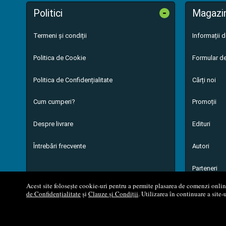
-
Politici
Magazi
Termeni și condiții
Informații 
Politica de Cookie
Formular de
Politica de Confidențialitate
Cărți noi
Cum cumperi?
Promoții
Despre livrare
Edituri
Întrebări frecvente
Autori
Parteneri
Acest site folosește cookie-uri pentru a permite plasarea de comenzi online,
de Confidențialitate
și
Clauze și Condiții
. Utilizarea în continuare a site-
© 200