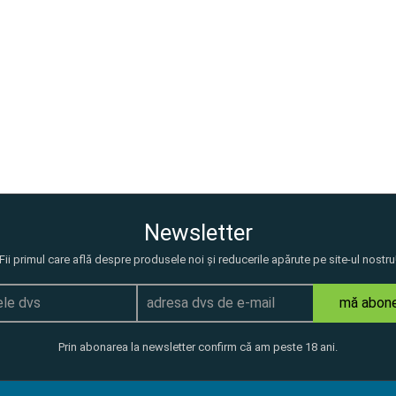
Newsletter
Fii primul care află despre produsele noi și reducerile apărute pe site-ul nostru
mă abon
Prin abonarea la newsletter confirm că am peste 18 ani.