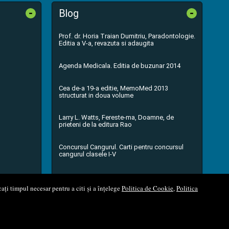
-
-
Blog
Prof. dr. Horia Traian Dumitriu, Paradontologie.
Editia a V-a, revazuta si adaugita
Agenda Medicala. Editia de buzunar 2014
Cea de-a 19-a editie, MemoMed 2013
structurat in doua volume
Larry L. Watts, Fereste-ma, Doamne, de
prieteni de la editura Rao
Concursul Cangurul. Carti pentru concursul
cangurul clasele I-V
...toate știrile
ați timpul necesar pentru a citi și a înțelege
Politica de Cookie
,
Politica
l Soft