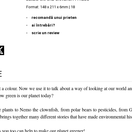
Format: 148 x 211 x 6mm | 18
recomandă unui prieten
ai întrebări?
scrie un review
E
 a colour. Now we use it to talk about a way of looking at our world an
w green is our planet today?
plants to Nemo the clownfish, from polar bears to pesticides, from 
brings together many different stories that have made environmental his
s you too can help to make our planet greener!