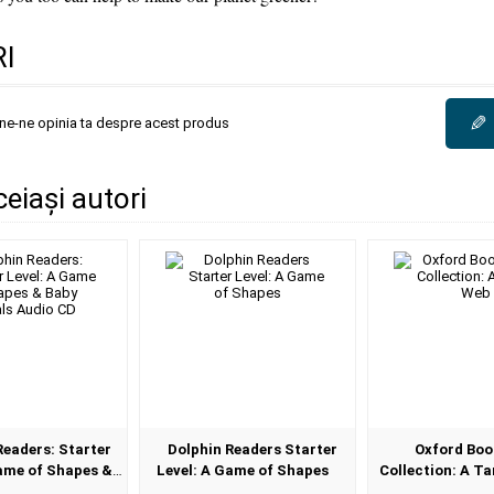
I
✎
une-ne opinia ta despre acest produs
ceiași autori
Readers: Starter
Dolphin Readers Starter
Oxford Bo
Game of Shapes &
Level: A Game of Shapes
Collection: A T
mals Audio CD