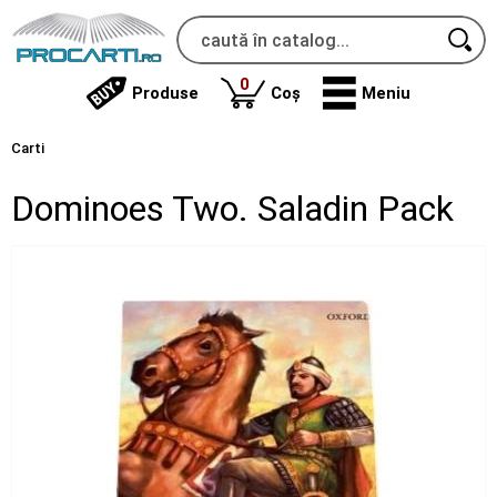
produse
0
Produse
Coș
Meniu
Carti
Dominoes Two. Saladin Pack