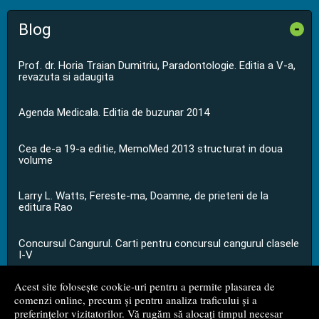
Blog
-
Prof. dr. Horia Traian Dumitriu, Paradontologie. Editia a V-a,
revazuta si adaugita
Agenda Medicala. Editia de buzunar 2014
Cea de-a 19-a editie, MemoMed 2013 structurat in doua
volume
Larry L. Watts, Fereste-ma, Doamne, de prieteni de la
editura Rao
Concursul Cangurul. Carti pentru concursul cangurul clasele
I-V
Acest site folosește cookie-uri pentru a permite plasarea de
...toate știrile
comenzi online, precum și pentru analiza traficului și a
preferințelor vizitatorilor. Vă rugăm să alocați timpul necesar