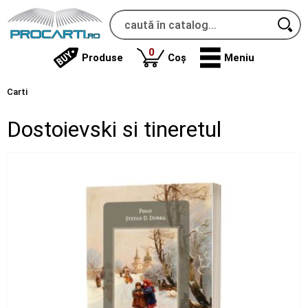
produse
0
Produse
Coș
Meniu
Carti
Dostoievski si tineretul