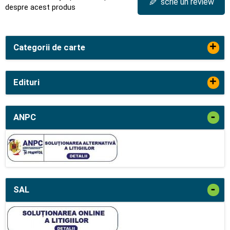
✎
scrie un review
despre acest produs
+
Categorii de carte
+
Edituri
-
ANPC
-
SAL