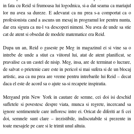
in fata cu Reid si frumoasa lui logodnica, si-a dat seama ca mariajul
lor nu avea sa dureze. E adevarat ca nu prea s-a comportat ca o
profesionista cand a ascuns un mesaj in programul lor pentru nunta,
dar era sigura ca nu-l va descoperi nimeni. Nu avea de unde sa stie
cat de atent si obsedat de modele matematice era Reid.
Dupa un an, Reid o gaseste pe Meg in magazinul ei si vine sa o
intrebe de unde a stiut ca viitorul lui, atat de atent planificat, se
pravalise ca un castel de nisip. Meg, insa, are de terminat o lucrare,
de salvat o prietenie care este in pericol si mai sufera si de un blocaj
artistic, asa ca nu prea are vreme pentru intrebarile lui Reid – decat
daca el este de acord sa o ajute sa-si recapete inspiratia.
Mergand prin New York in cautare de semne, cei doi isi deschid
sufletele si povestesc despre viata, munca si regrete, incercand sa
ignore sentimentele care infloresc intre ei. Oricat de diferiti ar fi cei
doi, semnele sunt clare – irezistibile, indiscutabile si prezente in
toate mesajele pe care si le trimit unul altuia.