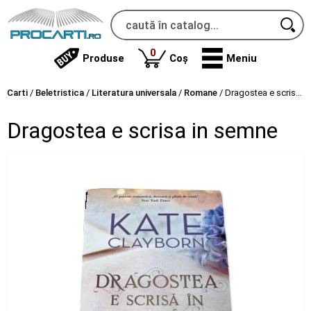
produse
0
Produse
Coș
Meniu
Carti
/
Beletristica
/
Literatura universala
/
Romane
/
Dragostea e scrisa in semne
Dragostea e scrisa in semne