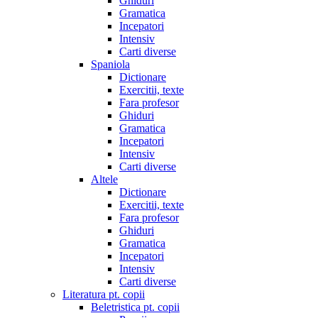
Ghiduri
Gramatica
Incepatori
Intensiv
Carti diverse
Spaniola
Dictionare
Exercitii, texte
Fara profesor
Ghiduri
Gramatica
Incepatori
Intensiv
Carti diverse
Altele
Dictionare
Exercitii, texte
Fara profesor
Ghiduri
Gramatica
Incepatori
Intensiv
Carti diverse
Literatura pt. copii
Beletristica pt. copii