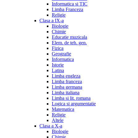
Informatica si TIC
Limba Franceza
Religie
Clasa a IX-a
Biologie
Chimie
Educatie muzicala
Elem. de teh. gen.
Fizica
Geografie
Informatica
Istorie
Latina
Limba engleza
Limba franceza
Limba germana
Limba italiana
Limba si lit. romana
Logica si argumentatie
Matematica
Religie
Altele
Clasa a X-a
Biologie
Chimie