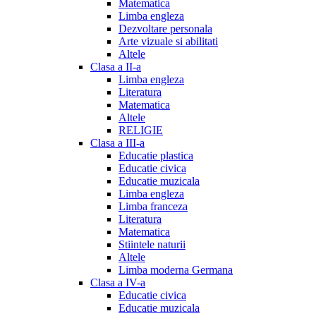
Matematica
Limba engleza
Dezvoltare personala
Arte vizuale si abilitati
Altele
Clasa a II-a
Limba engleza
Literatura
Matematica
Altele
RELIGIE
Clasa a III-a
Educatie plastica
Educatie civica
Educatie muzicala
Limba engleza
Limba franceza
Literatura
Matematica
Stiintele naturii
Altele
Limba moderna Germana
Clasa a IV-a
Educatie civica
Educatie muzicala