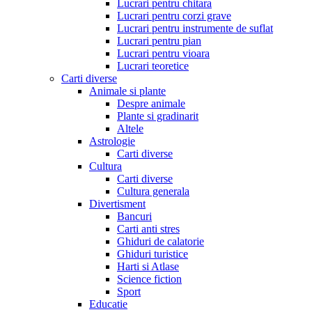
Lucrari pentru chitara
Lucrari pentru corzi grave
Lucrari pentru instrumente de suflat
Lucrari pentru pian
Lucrari pentru vioara
Lucrari teoretice
Carti diverse
Animale si plante
Despre animale
Plante si gradinarit
Altele
Astrologie
Carti diverse
Cultura
Carti diverse
Cultura generala
Divertisment
Bancuri
Carti anti stres
Ghiduri de calatorie
Ghiduri turistice
Harti si Atlase
Science fiction
Sport
Educatie