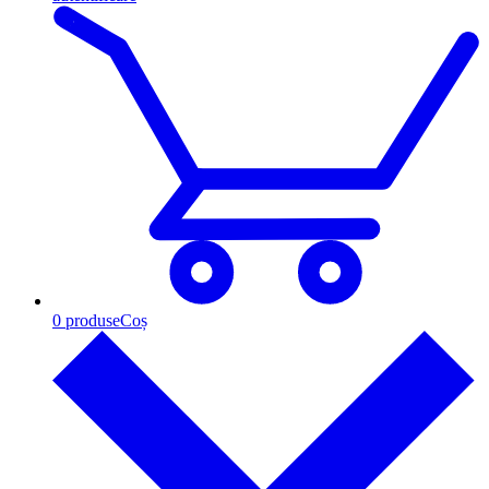
0
produse
Coș