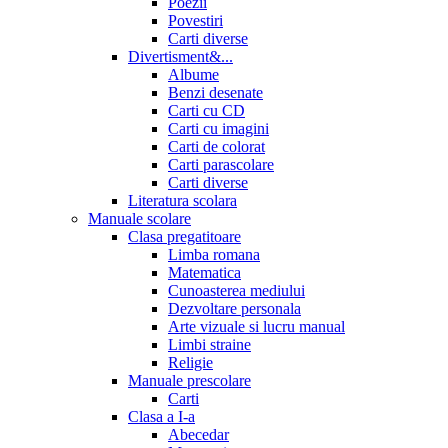
Poezii
Povestiri
Carti diverse
Divertisment&...
Albume
Benzi desenate
Carti cu CD
Carti cu imagini
Carti de colorat
Carti parascolare
Carti diverse
Literatura scolara
Manuale scolare
Clasa pregatitoare
Limba romana
Matematica
Cunoasterea mediului
Dezvoltare personala
Arte vizuale si lucru manual
Limbi straine
Religie
Manuale prescolare
Carti
Clasa a I-a
Abecedar