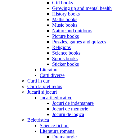
Gift books
Growing up and mental health
History books
Maths books
Music books
Nature and outdoors
Picture books
Puzzles, games and quizzes
Religions
Science books
Sports books
Sticker books
Literatura
Carti diverse
Carti in dar
Carti la pret redus
Jucarii si jocuri
Jucarii educative
Jocuri de indemanare
Jocuri de memorie
Jocurii de logica
Beletristica
Science fiction
Literatura romana
Dramaturgie