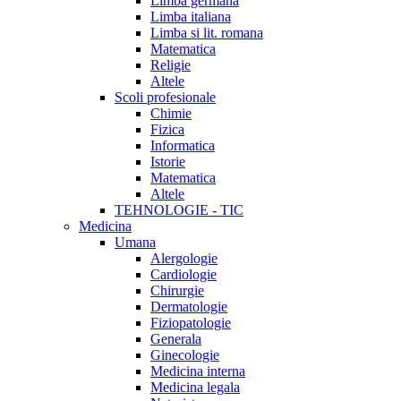
Limba germana
Limba italiana
Limba si lit. romana
Matematica
Religie
Altele
Scoli profesionale
Chimie
Fizica
Informatica
Istorie
Matematica
Altele
TEHNOLOGIE - TIC
Medicina
Umana
Alergologie
Cardiologie
Chirurgie
Dermatologie
Fiziopatologie
Generala
Ginecologie
Medicina interna
Medicina legala