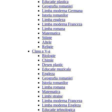
Educatie plastica
Geografia romaniei
Limba moderna Germana
Istoria romanilor
Limba engleza
Limba moderna Franceza
Limba romana
Matematica
Stiinte
Altele
Religie
Clasa a V-a
Biologie
Chimie
Desen plastic
Educatie muzicala
Engleza
Geografia romaniei
Istoria romanilor
Limba romana
Matematica
Limbi straine
Limba moderna Franceza
Limba moderna Engleza
Educatie tehnologica