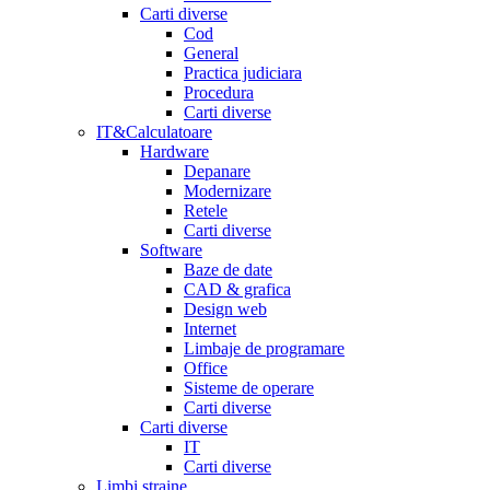
Carti diverse
Cod
General
Practica judiciara
Procedura
Carti diverse
IT&Calculatoare
Hardware
Depanare
Modernizare
Retele
Carti diverse
Software
Baze de date
CAD & grafica
Design web
Internet
Limbaje de programare
Office
Sisteme de operare
Carti diverse
Carti diverse
IT
Carti diverse
Limbi straine