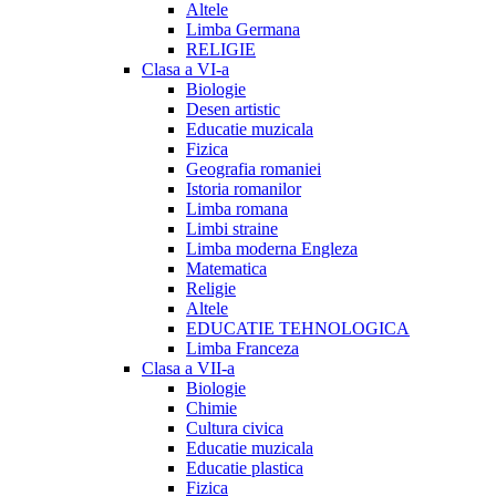
Altele
Limba Germana
RELIGIE
Clasa a VI-a
Biologie
Desen artistic
Educatie muzicala
Fizica
Geografia romaniei
Istoria romanilor
Limba romana
Limbi straine
Limba moderna Engleza
Matematica
Religie
Altele
EDUCATIE TEHNOLOGICA
Limba Franceza
Clasa a VII-a
Biologie
Chimie
Cultura civica
Educatie muzicala
Educatie plastica
Fizica