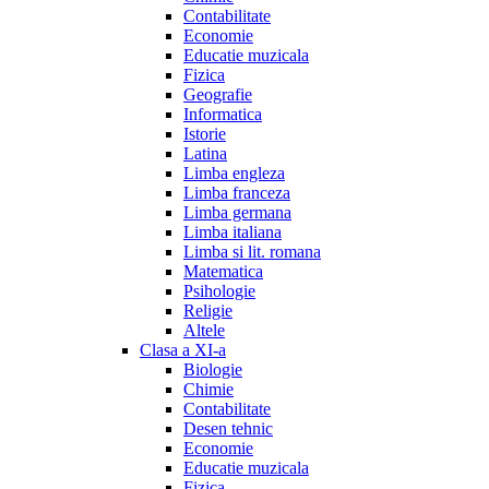
Contabilitate
Economie
Educatie muzicala
Fizica
Geografie
Informatica
Istorie
Latina
Limba engleza
Limba franceza
Limba germana
Limba italiana
Limba si lit. romana
Matematica
Psihologie
Religie
Altele
Clasa a XI-a
Biologie
Chimie
Contabilitate
Desen tehnic
Economie
Educatie muzicala
Fizica