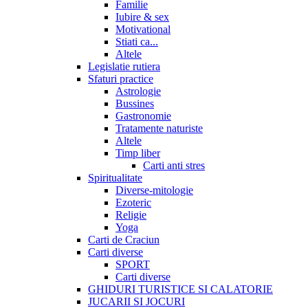
Familie
Iubire & sex
Motivational
Stiati ca...
Altele
Legislatie rutiera
Sfaturi practice
Astrologie
Bussines
Gastronomie
Tratamente naturiste
Altele
Timp liber
Carti anti stres
Spiritualitate
Diverse-mitologie
Ezoteric
Religie
Yoga
Carti de Craciun
Carti diverse
SPORT
Carti diverse
GHIDURI TURISTICE SI CALATORIE
JUCARII SI JOCURI