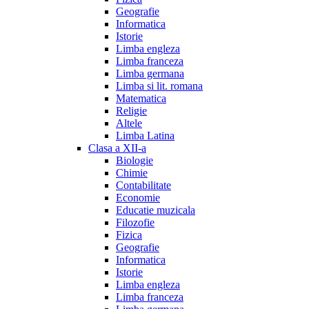
Geografie
Informatica
Istorie
Limba engleza
Limba franceza
Limba germana
Limba si lit. romana
Matematica
Religie
Altele
Limba Latina
Clasa a XII-a
Biologie
Chimie
Contabilitate
Economie
Educatie muzicala
Filozofie
Fizica
Geografie
Informatica
Istorie
Limba engleza
Limba franceza