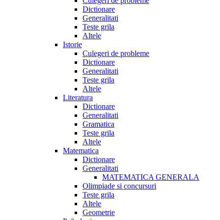
Culegeri de probleme
Dictionare
Generalitati
Teste grila
Altele
Istorie
Culegeri de probleme
Dictionare
Generalitati
Teste grila
Altele
Literatura
Dictionare
Generalitati
Gramatica
Teste grila
Altele
Matematica
Dictionare
Generalitati
MATEMATICA GENERALA
Olimpiade si concursuri
Teste grila
Altele
Geometrie