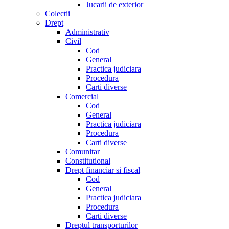
Jucarii de exterior
Colectii
Drept
Administrativ
Civil
Cod
General
Practica judiciara
Procedura
Carti diverse
Comercial
Cod
General
Practica judiciara
Procedura
Carti diverse
Comunitar
Constitutional
Drept financiar si fiscal
Cod
General
Practica judiciara
Procedura
Carti diverse
Dreptul transporturilor