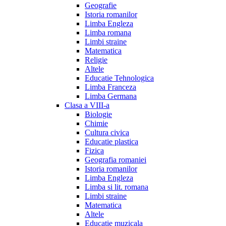
Geografie
Istoria romanilor
Limba Engleza
Limba romana
Limbi straine
Matematica
Religie
Altele
Educatie Tehnologica
Limba Franceza
Limba Germana
Clasa a VIII-a
Biologie
Chimie
Cultura civica
Educatie plastica
Fizica
Geografia romaniei
Istoria romanilor
Limba Engleza
Limba si lit. romana
Limbi straine
Matematica
Altele
Educatie muzicala