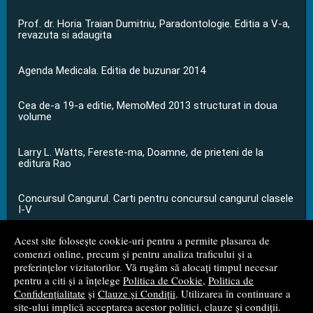
Prof. dr. Horia Traian Dumitriu, Paradontologie. Editia a V-a,
revazuta si adaugita
Agenda Medicala. Editia de buzunar 2014
Cea de-a 19-a editie, MemoMed 2013 structurat in doua
volume
Larry L. Watts, Fereste-ma, Doamne, de prieteni de la
editura Rao
Concursul Cangurul. Carti pentru concursul cangurul clasele
I-V
Acest site folosește cookie-uri pentru a permite plasarea de
...toate știrile
comenzi online, precum și pentru analiza traficului și a
preferințelor vizitatorilor. Vă rugăm să alocați timpul necesar
pentru a citi și a înțelege
Politica de Cookie
,
Politica de
© 2008 - 2026
S.C. M.G. Net Distribution S.R.L.
Confidențialitate
și
Clauze și Condiții
. Utilizarea în continuare a
site-ului implică acceptarea acestor politici, clauze și condiții.
Magazin online
creat de
Vital Soft