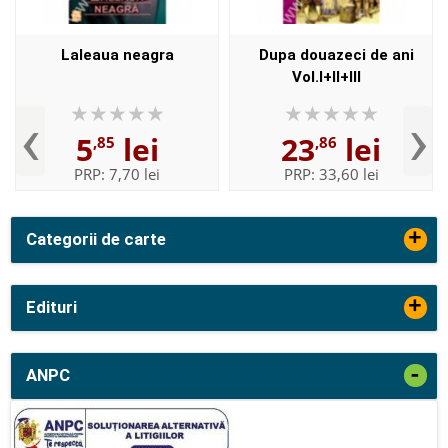
Laleaua neagra
Dupa douazeci de ani
Vol.I+II+III
‹
›
5
lei
23
lei
,85
,86
PRP:
7,70 lei
PRP:
33,60 lei
+
Categorii de carte
+
Edituri
-
ANPC