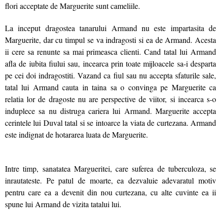
flori acceptate de Marguerite sunt cameliile.
La inceput dragostea tanarului Armand nu este impartasita de
Marguerite, dar cu timpul se va indragosti si ea de Armand. Acesta
ii cere sa renunte sa mai primeasca clienti. Cand tatal lui Armand
afla de iubita fiului sau, incearca prin toate mijloacele sa-i desparta
pe cei doi indragostiti. Vazand ca fiul sau nu accepta sfaturile sale,
tatal lui Armand cauta in taina sa o convinga pe Marguerite ca
relatia lor de dragoste nu are perspective de viitor, si incearca s-o
induplece sa nu distruga cariera lui Armand. Marguerite accepta
cerintele lui Duval tatal si se intoarce la viata de curtezana. Armand
este indignat de hotararea luata de Marguerite.
Intre timp, sanatatea Margueritei, care suferea de tuberculoza, se
inrautateste. Pe patul de moarte, ea dezvaluie adevaratul motiv
pentru care ea a devenit din nou curtezana, cu alte cuvinte ea ii
spune lui Armand de vizita tatalui lui.