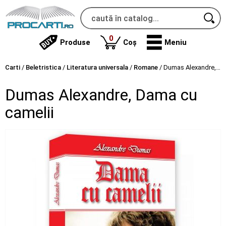
produse
0
Produse
Coș
Meniu
Carti
/
Beletristica
/
Literatura universala
/
Romane
/
Dumas Alexandre, Dama cu camelii
Dumas Alexandre, Dama cu
camelii