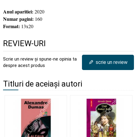
Anul aparitiei:
2020
Numar pagini:
160
Format:
13x20
REVIEW-URI
Scrie un review și spune-ne opinia ta
✎
scrie un review
despre acest produs
Titluri de aceiași autori