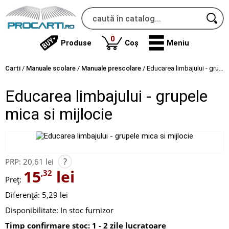
produse
0
Produse
Coș
Meniu
Carti
/
Manuale scolare
/
Manuale prescolare
/
Educarea limbajului - grupele mica si mijlocie
Educarea limbajului - grupele
mica si mijlocie
?
PRP:
20,61 lei
15
lei
,32
Preț:
Diferență: 5,29 lei
Disponibilitate:
In stoc furnizor
Timp confirmare stoc: 1 - 2 zile lucratoare