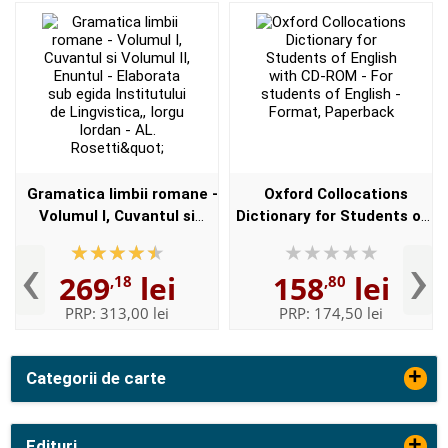
Gramatica limbii romane -
Oxford Collocations
Volumul I, Cuvantul si
Dictionary for Students of
Volumul II, Enuntul -
English with CD-ROM - For
‹
›
Elaborata sub egida
students of English -
269
lei
158
lei
,18
,80
Institutului de
Format, Paperback
Lingvistica,,...
PRP:
313,00 lei
PRP:
174,50 lei
+
Categorii de carte
+
Edituri