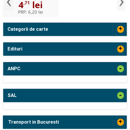
‹
›
4
lei
,71
PRP:
6,20 lei
+
Categorii de carte
+
Edituri
-
ANPC
-
SAL
+
Transport in Bucuresti