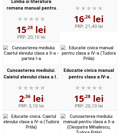
Limba si literatura
Pitila)
romana manual pentru
clasa a III-a - Tudora
16
lei
,26
Pitila si Cleopatra
PRP:
21,40 lei
15
lei
,28
Mihailescu
PRP:
20,10 lei
Cunoasterea mediului.
Educatie civica manual
Caietul elevului clasa a II-
pentru clasa a IV-a
a - partea I-a
(Tudora Pitila)
2
lei
15
lei
,36
,28
PRP:
3,10 lei
PRP:
20,10 lei