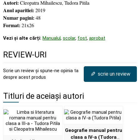
Autori:
Cleopatra Mihailescu, Tudora Pitila
Anul aparitiei:
2019
Numar pagini:
48
Format:
21x26
Vezi și alte cărți
:
Manualul
,
scolar
,
fost
,
aprobat
REVIEW-URI
Scrie un review și spune-ne opinia ta
✎
scrie un review
despre acest produs
Titluri de aceiași autori
Geografie manual pentru
clasa a IV-a (Tudora