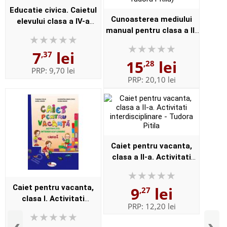
Educatie civica. Caietul
Cunoasterea mediului
elevului clasa a IV-a
manual pentru clasa a II-
(Tudora Pitila)
a (Cleopatra Mihailescu,
7
lei
Tudora Pitila)
,37
15
lei
,28
PRP:
9,70 lei
PRP:
20,10 lei
Caiet pentru vacanta,
clasa a II-a. Activitati
interdisciplinare - Tudora
Pitila
Caiet pentru vacanta,
9
lei
,27
clasa I. Activitati
PRP:
12,20 lei
interdisciplinare (Tudora
Pitila)