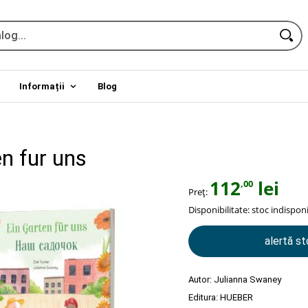
Informații
Blog
n fur uns
112
lei
,00
Preț:
Disponibilitate:
stoc indisponi
alertă s
Autor:
Julianna Swaney
Editura:
HUEBER