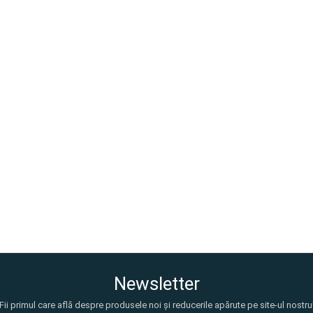
Newsletter
Fii primul care află despre produsele noi și reducerile apărute pe site-ul nostru