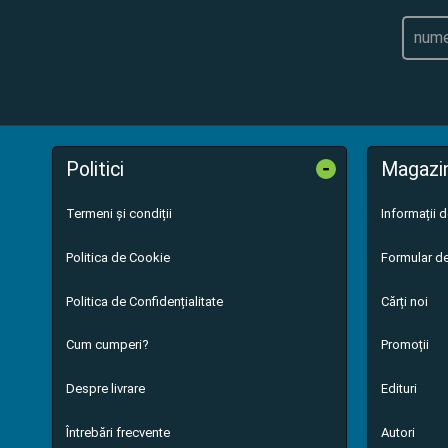
-
Politici
Magazi
Termeni și condiții
Informații 
Politica de Cookie
Formular de
Politica de Confidențialitate
Cărți noi
Cum cumperi?
Promoții
Despre livrare
Edituri
Întrebări frecvente
Autori