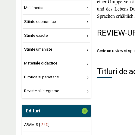
einer Gruppe von ä
und des Lebens.Dur
Multimedia
Sprachen erhältlich.
Stiinte economice
REVIEW-UR
Stiinte exacte
Stiinte umaniste
Scrie un review și sp
Materiale didactice
Titluri de 
Birotica si papetarie
Reviste si integrame
-
Edituri
ARAMIS [
-24%
]