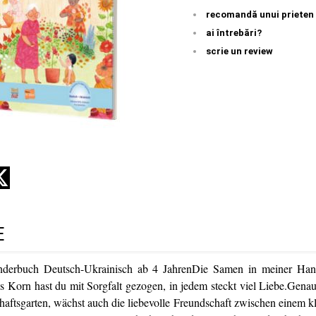
recomandă unui prieten
ai întrebări?
scrie un review
E
nderbuch Deutsch-Ukrainisch ab 4 JahrenDie Samen in meiner Han
s Korn hast du mit Sorgfalt gezogen, in jedem steckt viel Liebe.Genau
haftsgarten, wächst auch die liebevolle Freundschaft zwischen einem 