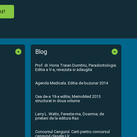
ez!
-
-
Blog
Prof. dr. Horia Traian Dumitriu, Paradontologie.
Editia a V-a, revazuta si adaugita
Agenda Medicala. Editia de buzunar 2014
Cea de-a 19-a editie, MemoMed 2013
structurat in doua volume
Larry L. Watts, Fereste-ma, Doamne, de
prieteni de la editura Rao
Concursul Cangurul. Carti pentru concursul
cangurul clasele I-V