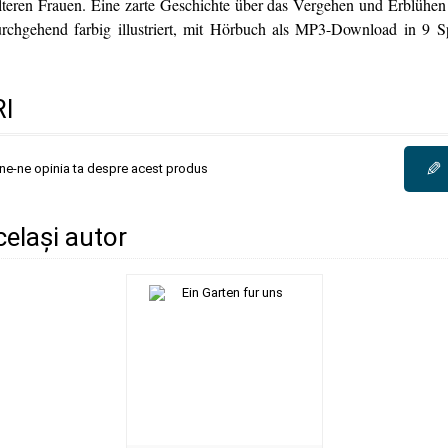
lteren Frauen. Eine zarte Geschichte über das Vergehen und Erblühen
chgehend farbig illustriert, mit Hörbuch als MP3-Download in 9 S
I
✎
une-ne opinia ta despre acest produs
același autor