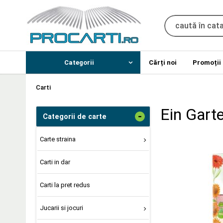
Categorii
Cărți noi
Promoții
Carti
Ein Garte
-
Categorii de carte
Carte straina
Carti in dar
Carti la pret redus
Jucarii si jocuri