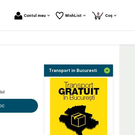
produse
0
Contul meu
WishList
Coș
-
Transport in Bucuresti
bil
toc