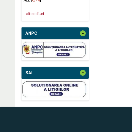
ALL [
-27%
]
...alte edituri
-
ANPC
-
SAL