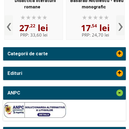
Didactica literaturii
Basarab Nicolescu - eseu
romane
monografic
‹
›
27
lei
17
lei
,22
,54
PRP:
33,60 lei
PRP:
24,70 lei
+
Categorii de carte
+
Edituri
-
ANPC