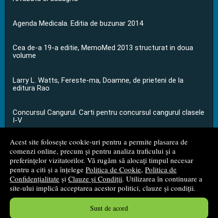
Agenda Medicala. Editia de buzunar 2014
Cea de-a 19-a editie, MemoMed 2013 structurat in doua
volume
Larry L. Watts, Fereste-ma, Doamne, de prieteni de la
editura Rao
Concursul Cangurul. Carti pentru concursul cangurul clasele
I-V
Acest site folosește cookie-uri pentru a permite plasarea de
...toate știrile
comenzi online, precum și pentru analiza traficului și a
preferințelor vizitatorilor. Vă rugăm să alocați timpul necesar
pentru a citi și a înțelege
Politica de Cookie
,
Politica de
© 2008 - 2026
S.C. M.G. Net Distribution S.R.L.
Confidențialitate
și
Clauze și Condiții
. Utilizarea în continuare a
site-ului implică acceptarea acestor politici, clauze și condiții.
Magazin online
creat de
Vital Soft
Sunt de acord
Created in 0.0542 sec