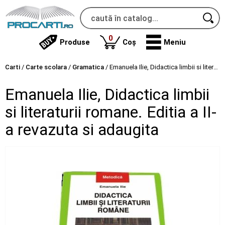
produse
0
Produse
Coș
Meniu
Carti
/
Carte scolara
/
Gramatica
/
Emanuela Ilie, Didactica limbii si literaturii romane. Editia a II-a revazuta si adaugita
Emanuela Ilie, Didactica limbii
si literaturii romane. Editia a II-
a revazuta si adaugita