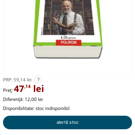
?
PRP:
59,14 lei
47
lei
,14
Preț:
Diferență: 12,00 lei
Disponibilitate:
stoc indisponibil
alertă stoc