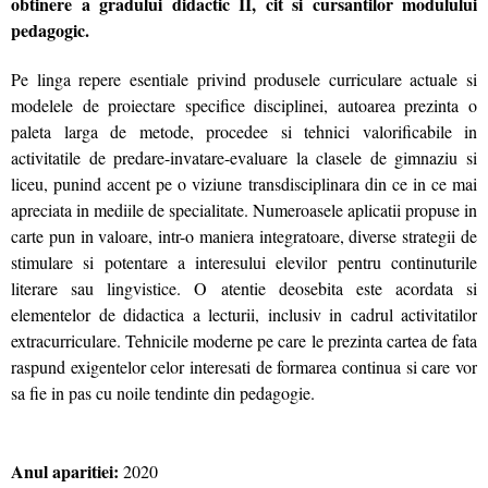
obtinere a gradului didactic II, cit si cursantilor modulului
pedagogic.
Pe linga repere esentiale privind produsele curriculare actuale si
modelele de proiectare specifice disciplinei, autoarea prezinta o
paleta larga de metode, procedee si tehnici valorificabile in
activitatile de predare-invatare-evaluare la clasele de gimnaziu si
liceu, punind accent pe o viziune transdisciplinara din ce in ce mai
apreciata in mediile de specialitate. Numeroasele aplicatii propuse in
carte pun in valoare, intr-o maniera integratoare, diverse strategii de
stimulare si potentare a interesului elevilor pentru continuturile
literare sau lingvistice. O atentie deosebita este acordata si
elementelor de didactica a lecturii, inclusiv in cadrul activitatilor
extracurriculare. Tehnicile moderne pe care le prezinta cartea de fata
raspund exigentelor celor interesati de formarea continua si care vor
sa fie in pas cu noile tendinte din pedagogie.
Anul aparitiei:
2020