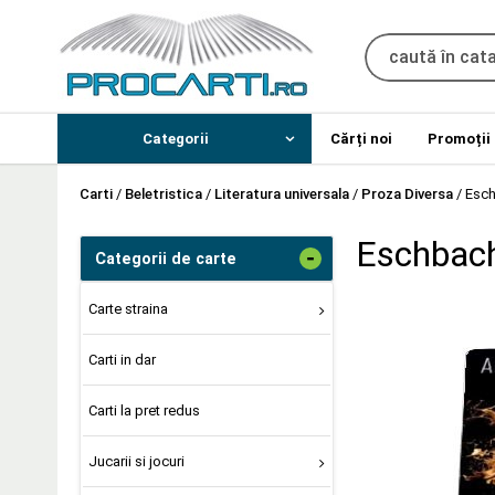
Categorii
Cărți noi
Promoții
Carti
/
Beletristica
/
Literatura universala
/
Proza Diversa
/
Esch
Eschbach
-
Categorii de carte
Carte straina
Carti in dar
Carti la pret redus
Jucarii si jocuri