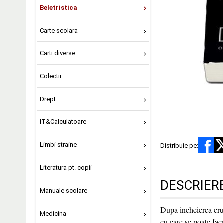
Beletristica
Carte scolara
Carti diverse
Colectii
Drept
IT&Calculatoare
Limbi straine
Distribuie pe:
Literatura pt. copii
DESCRIER
Manuale scolare
Dupa incheierea cruc
Medicina
cu care se poate face