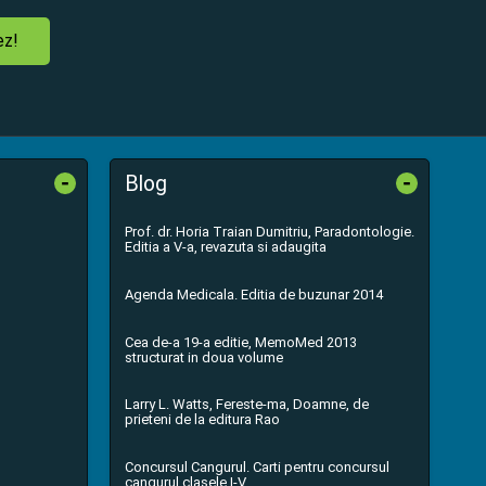
ez!
-
-
Blog
Prof. dr. Horia Traian Dumitriu, Paradontologie.
Editia a V-a, revazuta si adaugita
Agenda Medicala. Editia de buzunar 2014
Cea de-a 19-a editie, MemoMed 2013
structurat in doua volume
Larry L. Watts, Fereste-ma, Doamne, de
prieteni de la editura Rao
Concursul Cangurul. Carti pentru concursul
cangurul clasele I-V