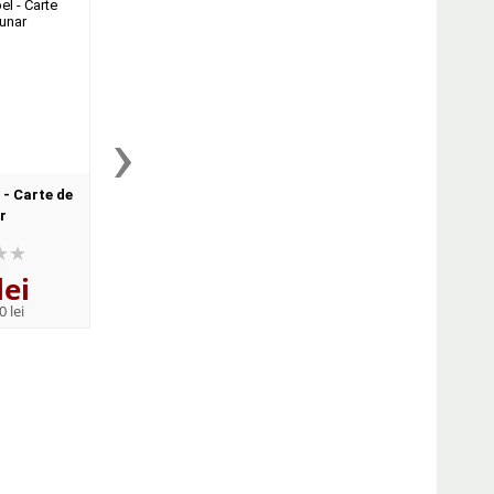
›
 - Carte de
Ultimul dintre ei - Carte de
Un bilion de dolari - 
r
buzunar
buzunar
lei
18
lei
26
lei
,55
,60
0 lei
PRP:
28,10 lei
PRP:
40,30 lei