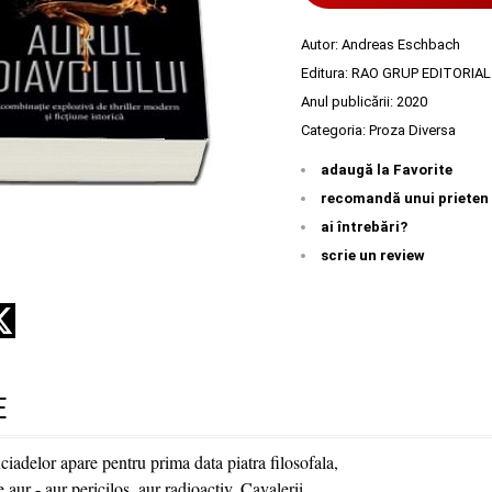
Autor:
Andreas Eschbach
Editura:
RAO GRUP EDITORIAL
Anul publicării:
2020
Categoria:
Proza Diversa
adaugă la Favorite
recomandă unui prieten
ai întrebări?
scrie un review
E
iadelor apare pentru prima data piatra filosofala,
 aur - aur pericilos, aur radioactiv. Cavalerii