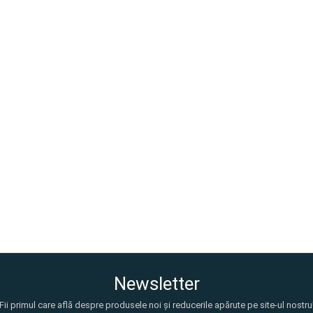
Newsletter
Fii primul care află despre produsele noi și reducerile apărute pe site-ul nostru