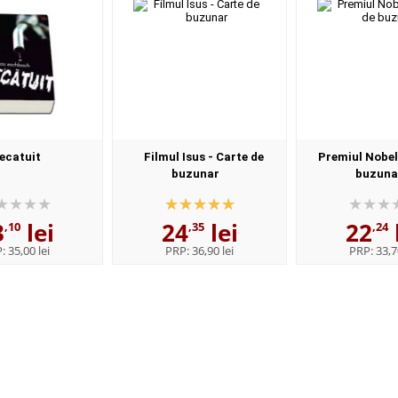
ecatuit
Filmul Isus - Carte de
Premiul Nobel
buzunar
buzuna
3
lei
24
lei
22
,10
,35
,24
P:
35,00 lei
PRP:
36,90 lei
PRP:
33,7