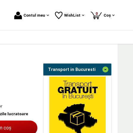
produse
0
Contul meu
WishList
Coș
-
Transport in Bucuresti
or
 zile lucratoare
în coș