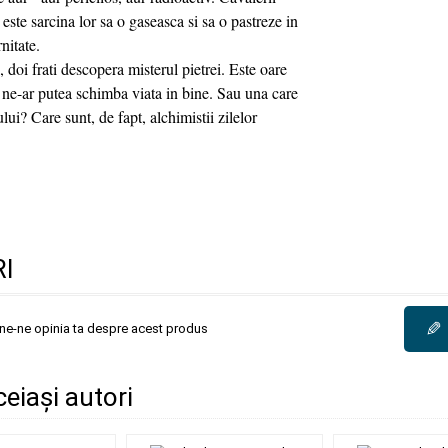
este sarcina lor sa o gaseasca si sa o pastreze in
nitate.
 doi frati descopera misterul pietrei. Este oare
 ne-ar putea schimba viata in bine. Sau una care
lui? Care sunt, de fapt, alchimistii zilelor
I
✎
une-ne opinia ta despre acest produs
ceiași autori