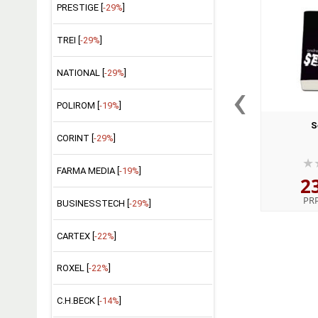
PRESTIGE [
-29%
]
TREI [
-29%
]
NATIONAL [
-29%
]
‹
POLIROM [
-19%
]
S
CORINT [
-29%
]
FARMA MEDIA [
-19%
]
2
PR
BUSINESSTECH [
-29%
]
CARTEX [
-22%
]
ROXEL [
-22%
]
C.H.BECK [
-14%
]