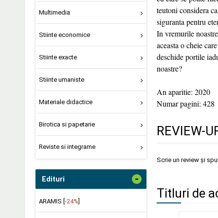
teutoni considera ca 
Multimedia
siguranta pentru eter
In vremurile noastre,
Stiinte economice
aceasta o cheie care
deschide portile iadu
Stiinte exacte
noastre?
Stiinte umaniste
An aparitie: 2020
Materiale didactice
Numar pagini: 428
Birotica si papetarie
REVIEW-UR
Reviste si integrame
Scrie un review și sp
-
Edituri
Titluri de a
ARAMIS [
-24%
]