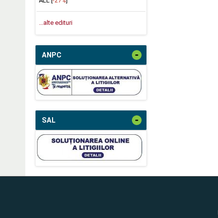
ALL [
-27%
]
...alte edituri
-
ANPC
-
SAL