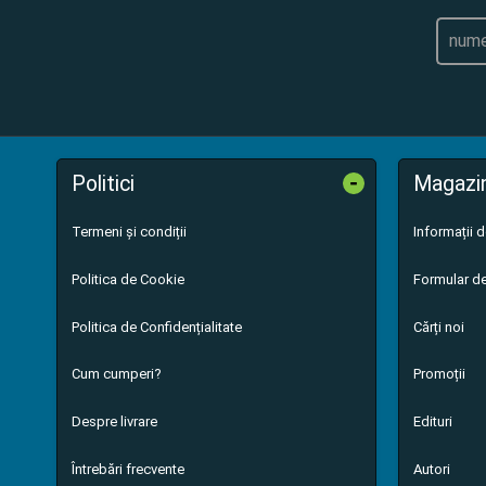
-
Politici
Magazi
Termeni și condiții
Informații 
Politica de Cookie
Formular de
Politica de Confidențialitate
Cărți noi
Cum cumperi?
Promoții
Despre livrare
Edituri
Întrebări frecvente
Autori