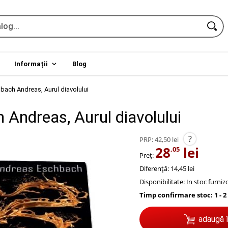
Informații
Blog
bach Andreas, Aurul diavolului
 Andreas, Aurul diavolului
?
PRP:
42,50 lei
28
lei
,05
Preț:
Diferență: 14,45 lei
Disponibilitate:
In stoc furniz
Timp confirmare stoc: 1 - 2
adaugă 