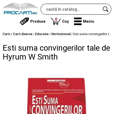
produse
0
Produse
Coș
Meniu
Carti
/
Carti diverse
/
Educatie
/
Motivational
/
Esti suma convingerilor tale de Hyrum W Smith
Esti suma convingerilor tale de
Hyrum W Smith