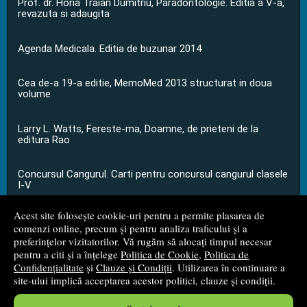
Prof. dr. Horia Traian Dumitriu, Paradontologie. Editia a V-a,
revazuta si adaugita
Agenda Medicala. Editia de buzunar 2014
Cea de-a 19-a editie, MemoMed 2013 structurat in doua
volume
Larry L. Watts, Fereste-ma, Doamne, de prieteni de la
editura Rao
Concursul Cangurul. Carti pentru concursul cangurul clasele
I-V
Acest site folosește cookie-uri pentru a permite plasarea de
...toate știrile
comenzi online, precum și pentru analiza traficului și a
preferințelor vizitatorilor. Vă rugăm să alocați timpul necesar
pentru a citi și a înțelege
Politica de Cookie
,
Politica de
© 2008 - 2026
S.C. M.G. Net Distribution S.R.L.
Confidențialitate
și
Clauze și Condiții
. Utilizarea în continuare a
site-ului implică acceptarea acestor politici, clauze și condiții.
Magazin online
creat de
Vital Soft