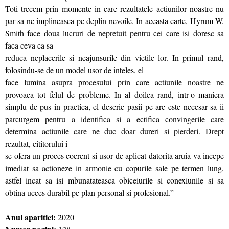
Toti trecem prin momente in care rezultatele actiunilor noastre nu
par sa ne implineasca pe deplin nevoile. In aceasta carte, Hyrum W.
Smith face doua lucruri de nepretuit pentru cei care isi doresc sa
faca ceva ca sa
reduca neplacerile si neajunsurile din vietile lor. In primul rand,
folosindu-se de un model usor de inteles, el
face lumina asupra procesului prin care actiunile noastre ne
provoaca tot felul de probleme. In al doilea rand, intr-o maniera
simplu de pus in practica, el descrie pasii pe are este necesar sa ii
parcurgem pentru a identifica si a ectifica convingerile care
determina actiunile care ne duc doar dureri si pierderi. Drept
rezultat, cititorului i
se ofera un proces coerent si usor de aplicat datorita aruia va incepe
imediat sa actioneze in armonie cu copurile sale pe termen lung,
astfel incat sa isi mbunatateasca obiceiurile si conexiunile si sa
obtina ucces durabil pe plan personal si profesional.”
Anul aparitiei:
2020