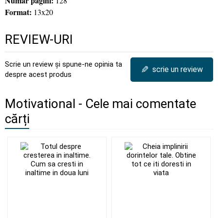
Numar pagini:
128
Format:
13x20
REVIEW-URI
Scrie un review și spune-ne opinia ta
✎
scrie un review
despre acest produs
Motivational - Cele mai comentate
cărți