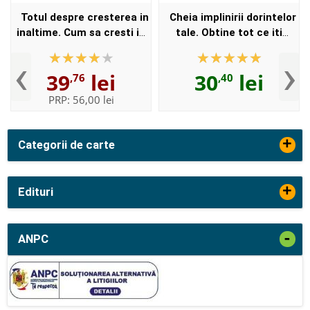
Totul despre cresterea in
Cheia implinirii dorintelor
inaltime. Cum sa cresti in
tale. Obtine tot ce iti
inaltime in doua luni
doresti in viata
‹
›
39
lei
30
lei
,76
,40
PRP:
56,00 lei
+
Categorii de carte
+
Edituri
-
ANPC