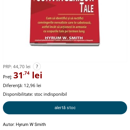
?
PRP:
44,70 lei
31
lei
,74
Preț:
Diferență: 12,96 lei
Disponibilitate:
stoc indisponibil
alertă stoc
Autor:
Hyrum W Smith