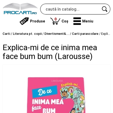
produse
0
Produse
Coș
Meniu
Carti
/
Literatura pt. copii
/
Divertisment&...
/
Carti parascolare
/
Explica-mi de ce inima mea face bum bum (Larousse)
Explica-mi de ce inima mea
face bum bum (Larousse)