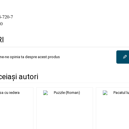
-720-7
0
I
✎
une-ne opinia ta despre acest produs
ceiași autori