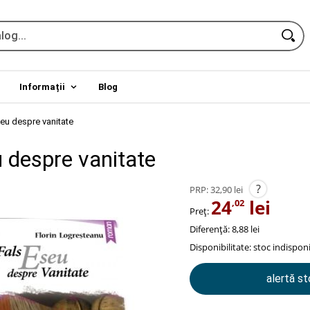
Informații
Blog
seu despre vanitate
u despre vanitate
?
PRP:
32,90 lei
24
lei
,02
Preț:
Diferență: 8,88 lei
Disponibilitate:
stoc indisponi
alertă s