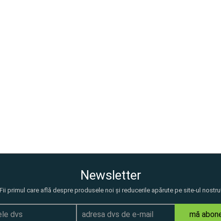
Newsletter
Fii primul care află despre produsele noi și reducerile apărute pe site-ul nostru
mă abon