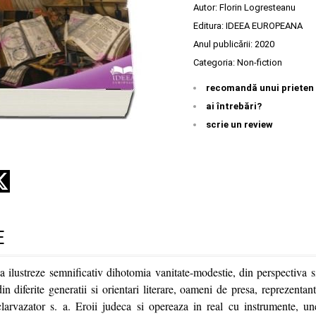
Autor:
Florin Logresteanu
Editura:
IDEEA EUROPEANA
Anul publicării:
2020
Categoria:
Non-fiction
recomandă unui prieten
ai întrebări?
scrie un review
E
ilustreze semnificativ dihotomia vanitate-modestie, din perspectiva si 
 din diferite generatii si orientari literare, oameni de presa, reprezentan
larvazator s. a. Eroii judeca si opereaza in real cu instrumente, un