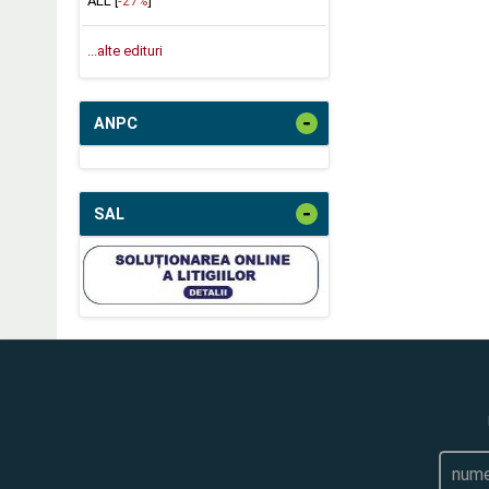
ALL [
-27%
]
...alte edituri
-
ANPC
-
SAL