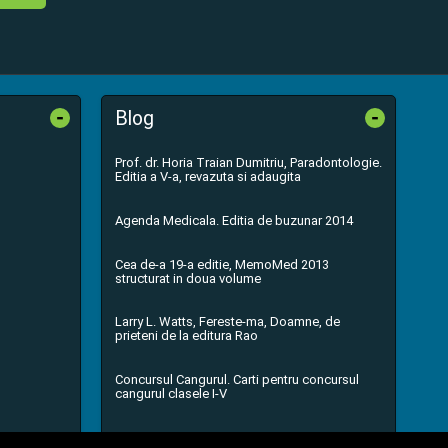
-
-
Blog
Prof. dr. Horia Traian Dumitriu, Paradontologie.
Editia a V-a, revazuta si adaugita
Agenda Medicala. Editia de buzunar 2014
Cea de-a 19-a editie, MemoMed 2013
structurat in doua volume
Larry L. Watts, Fereste-ma, Doamne, de
prieteni de la editura Rao
Concursul Cangurul. Carti pentru concursul
cangurul clasele I-V
...toate știrile