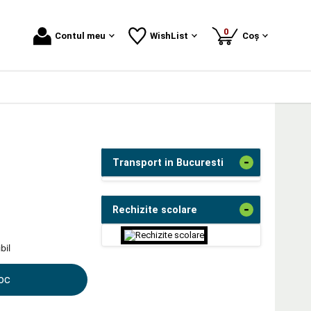
produse
0
Contul meu
WishList
Coș
-
Transport in Bucuresti
-
Rechizite scolare
bil
toc