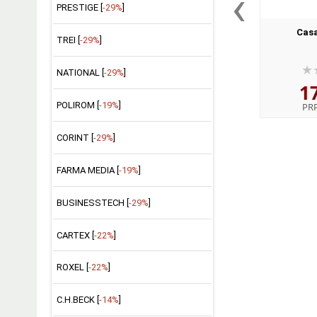
‹
PRESTIGE [
-29%
]
Casa
TREI [
-29%
]
NATIONAL [
-29%
]
1
POLIROM [
-19%
]
PR
CORINT [
-29%
]
FARMA MEDIA [
-19%
]
BUSINESSTECH [
-29%
]
CARTEX [
-22%
]
ROXEL [
-22%
]
C.H.BECK [
-14%
]