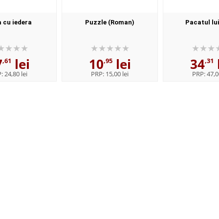
 cu iedera
Puzzle (Roman)
Pacatul lu
7
lei
10
lei
34
,61
,95
,31
P:
24,80 lei
PRP:
15,00 lei
PRP:
47,0