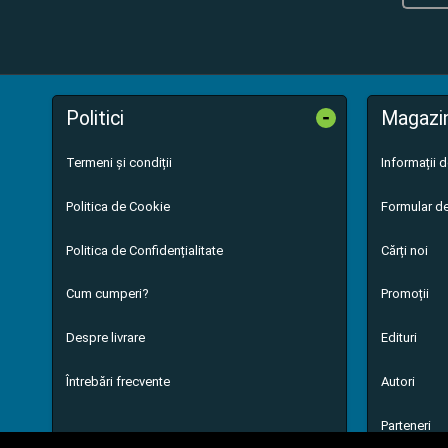
-
Politici
Magazi
Termeni și condiții
Informații 
Politica de Cookie
Formular de
Politica de Confidențialitate
Cărți noi
Cum cumperi?
Promoții
Despre livrare
Edituri
Întrebări frecvente
Autori
Parteneri