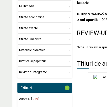
fanteziei.
Multimedia
ISBN:
978-606-594
Stiinte economice
Anul aparitiei:
202
Stiinte exacte
REVIEW-UR
Stiinte umaniste
Scrie un review și sp
Materiale didactice
Birotica si papetarie
Titluri de a
Reviste si integrame
-
Edituri
ARAMIS [
-24%
]