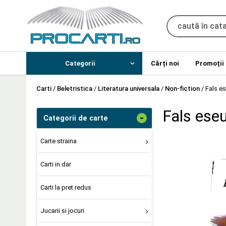
Categorii
Cărți noi
Promoții
Carti
/
Beletristica
/
Literatura universala
/
Non-fiction
/
Fals e
Fals ese
-
Categorii de carte
Carte straina
Carti in dar
Carti la pret redus
Jucarii si jocuri