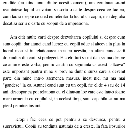
eruditie (eu fiind unul dintre acesti oameni), am continuat sa-mi
reamintesc faptul ca voiam sa scriu o carte despre ceea ce fac eu,
cum fac si despre ce cred eu referitor la lucrul cu copiii, mai degraba
decat sa scriu o carte cu scopul de a impresiona.
Am citit multe carti despre dezvoltarea copilului si despre cum
sunt copiii, dar atunci cand lucrez cu copiii aduc si altceva in plus in
lucrul meu si in relationarea mea cu acestia, in afara cunoasterii
dobandite din carti si prelegeri. Fac eforturi sa-mi dau seama despre
ce anume este vorba, pentru ca stiu cu siguranta ca acest "altceva"
este important pentru mine si provine dintr-o sursa care a devenit
parte din mine intr-o asemenea masura, incat nici nu ma mai
"gandesc" la ea. Atunci cand sunt cu un copil, fie el de 4 sau de 14
ani, descopar ca pot relationa cu el dintr-un loc care este intr-o foarte
mare armonie cu copilul si, in acelasi timp, sunt capabila sa nu ma
pierd pe mine insami.
„Copiii fac ceea ce pot pentru a se descurca, pentru a
supravietui. Copiii au tendinta naturala de a creste. In fata lipsurilor