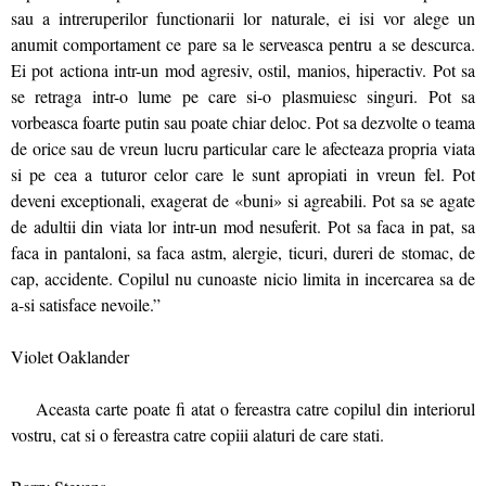
sau a intreruperilor functionarii lor naturale, ei isi vor alege un
anumit comportament ce pare sa le serveasca pentru a se descurca.
Ei pot actiona intr-un mod agresiv, ostil, manios, hiperactiv. Pot sa
se retraga intr-o lume pe care si-o plasmuiesc singuri. Pot sa
vorbeasca foarte putin sau poate chiar deloc. Pot sa dezvolte o teama
de orice sau de vreun lucru particular care le afecteaza propria viata
si pe cea a tuturor celor care le sunt apropiati in vreun fel. Pot
deveni exceptionali, exagerat de «buni» si agreabili. Pot sa se agate
de adultii din viata lor intr-un mod nesuferit. Pot sa faca in pat, sa
faca in pantaloni, sa faca astm, alergie, ticuri, dureri de stomac, de
cap, accidente. Copilul nu cunoaste nicio limita in incercarea sa de
a-si satisface nevoile.”
Violet Oaklander
Aceasta carte poate fi atat o fereastra catre copilul din interiorul
vostru, cat si o fereastra catre copiii alaturi de care stati.