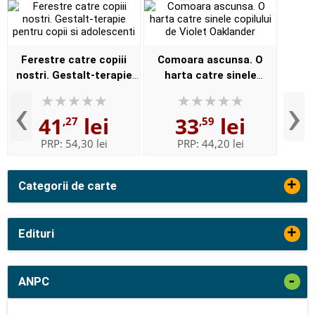
Ferestre catre copiii
Comoara ascunsa. O
nostri. Gestalt-terapie
harta catre sinele
pentru copii si
copilului de Violet
‹
›
adolescenti
Oaklander
41
lei
33
lei
,27
,59
PRP:
54,30 lei
PRP:
44,20 lei
+
Categorii de carte
+
Edituri
-
ANPC