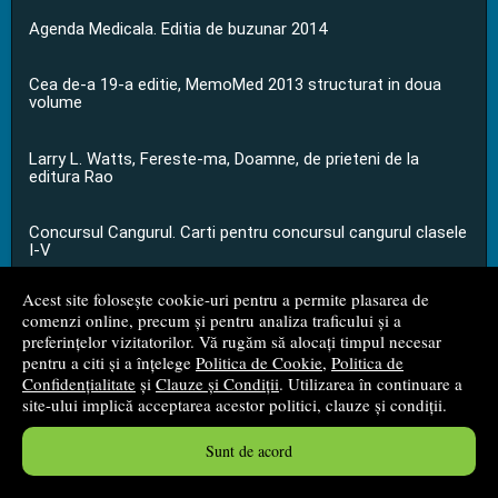
Agenda Medicala. Editia de buzunar 2014
Cea de-a 19-a editie, MemoMed 2013 structurat in doua
volume
Larry L. Watts, Fereste-ma, Doamne, de prieteni de la
editura Rao
Concursul Cangurul. Carti pentru concursul cangurul clasele
I-V
Acest site folosește cookie-uri pentru a permite plasarea de
...toate știrile
comenzi online, precum și pentru analiza traficului și a
preferințelor vizitatorilor. Vă rugăm să alocați timpul necesar
pentru a citi și a înțelege
Politica de Cookie
,
Politica de
© 2008 - 2026
S.C. M.G. Net Distribution S.R.L.
Confidențialitate
și
Clauze și Condiții
. Utilizarea în continuare a
site-ului implică acceptarea acestor politici, clauze și condiții.
Magazin online
creat de
Vital Soft
Sunt de acord
Created in 0.0587 sec