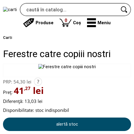
produse
0
Produse
Coș
Meniu
Carti
Ferestre catre copiii nostri
?
PRP:
54,30 lei
41
lei
,27
Preț:
Diferență: 13,03 lei
Disponibilitate:
stoc indisponibil
alertă stoc