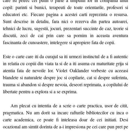
care isi petrec cel putin o parte a timpului lor in compania unui
copil: parinti si bunici, terapeuti de toate orientarile, profesori si
educatori etc. Fiecare pagina a acestei carti reprezinta o resursa.
Sunt descrise in detaliu, fara nici o rezerva din partea autoarei,
tehnici de lucru, sugestii, jocuri, prezentari succinte de caz, teorie si
discutii, zeci de cai prin care sa pornim in aceasta aventura
fascinanta de cunoastere, intelegere si apropiere fata de copii.
Este o carte care iti da curajul sa iti urmezi instinctul de a fi autentic
in relatia cu copiii din viata ta si de a iti asuma cu maturitate grija si
atentia fata de nevoile lor. Violet Oaklander vorbeste cu aceeasi
blandete si naturalete despre joc si copilarie, cat si despre suferinta,
trauma si abandon si despre nevoia, deseori reprimata, a copilului de
libertate pentru a explora si a se exprima.
Am plecat cu intentia de a scrie o carte practica, usor de citit,
pragmatica. Nu am dorit sa incarc rafturile bibliotecilor cu inca o
carte academica, ce poate fi inteleasa doar de cei initiati. Desi
ocazional am simtit dorinta de a-i impresiona pe cei care pun pret pe