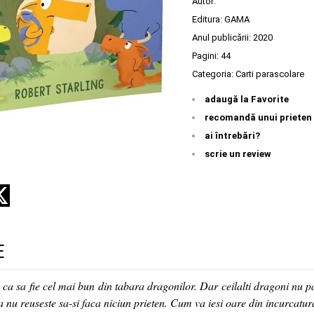
Autor:
Editura:
GAMA
Anul publicării:
2020
Pagini:
44
Categoria:
Carti parascolare
adaugă la Favorite
recomandă unui prieten
ai întrebări?
scrie un review
E
e ca sa fie cel mai bun din tabara dragonilor. Dar ceilalti dragoni nu p
a nu reuseste sa-si faca niciun prieten. Cum va iesi oare din incurcatu