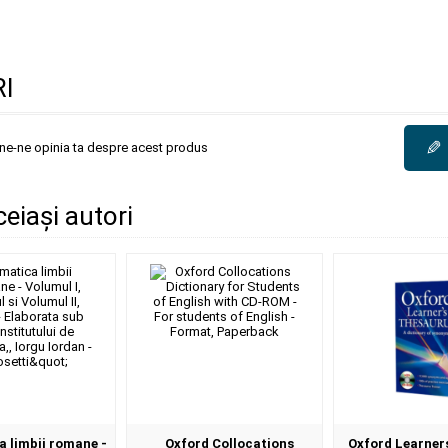
I
✎
une-ne opinia ta despre acest produs
ceiași autori
 limbii romane -
Oxford Collocations
Oxford Learner