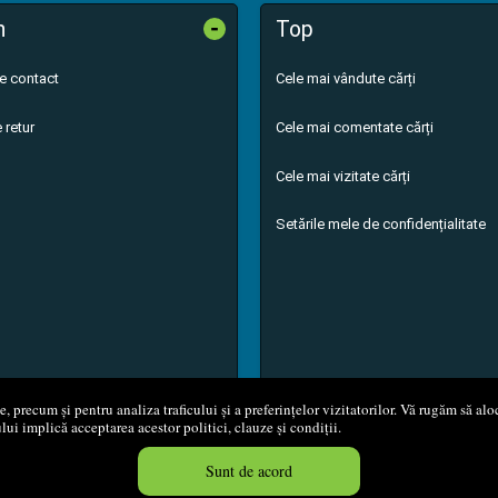
-
n
Top
de contact
Cele mai vândute cărți
 retur
Cele mai comentate cărți
Cele mai vizitate cărți
Setările mele de confidențialitate
 precum și pentru analiza traficului și a preferințelor vizitatorilor. Vă rugăm să aloc
ului implică acceptarea acestor politici, clauze și condiții.
8 - 2026
S.C. M.G. Net Distribution S.R.L.
Magazin online
creat de
Vita
Sunt de acord
Created in 0.0566 sec