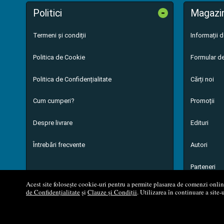
-
Politici
Magazi
Termeni și condiții
Informații 
Politica de Cookie
Formular de
Politica de Confidențialitate
Cărți noi
Cum cumperi?
Promoții
Despre livrare
Edituri
Întrebări frecvente
Autori
Parteneri
Acest site folosește cookie-uri pentru a permite plasarea de comenzi online,
de Confidențialitate
și
Clauze și Condiții
. Utilizarea în continuare a site-
© 200