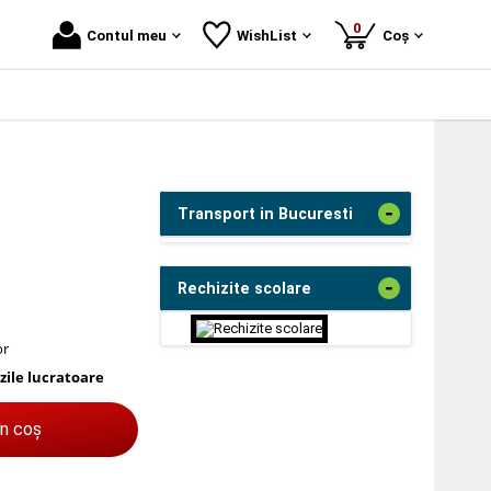
produse
0
Contul meu
WishList
Coș
-
Transport in Bucuresti
-
Rechizite scolare
or
 zile lucratoare
în coș