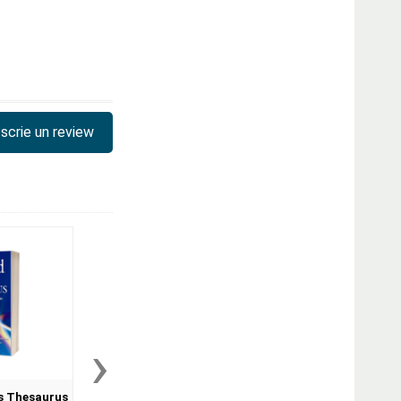
scrie un review
›
s Thesaurus
Oxford Practice Grammar
Oxford Phrasal V