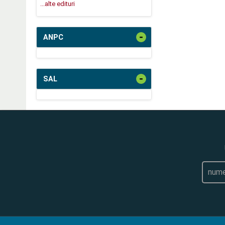
...alte edituri
-
ANPC
-
SAL