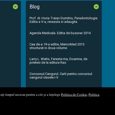
-
-
Blog
Prof. dr. Horia Traian Dumitriu, Paradontologie.
Editia a V-a, revazuta si adaugita
Agenda Medicala. Editia de buzunar 2014
Cea de-a 19-a editie, MemoMed 2013
structurat in doua volume
Larry L. Watts, Fereste-ma, Doamne, de
prieteni de la editura Rao
Concursul Cangurul. Carti pentru concursul
cangurul clasele I-V
...toate știrile
ați timpul necesar pentru a citi și a înțelege
Politica de Cookie
,
Politica
l Soft