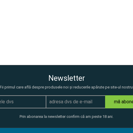
Newsletter
Fii primul care află despre produsele noi și reducerile apărute pe site-ul nostru
mă abon
Prin abonarea la newsletter confirm că am peste 18 ani.