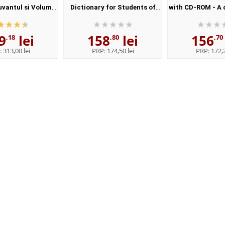
uvantul si Volumul
Dictionary for Students of
with CD-ROM - A 
l - Elaborata sub
English with CD-ROM - For
synonyms - 
nstitutului de
students of English - Format,
Paperba
9
lei
158
lei
156
istica,,...
Paperback
,18
,80
,70
:
313,00 lei
PRP:
174,50 lei
PRP:
172,2