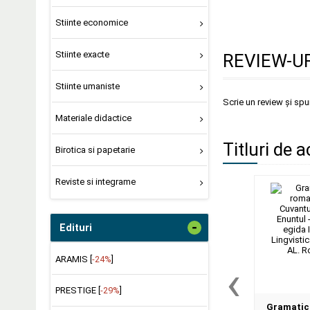
Stiinte economice
Stiinte exacte
REVIEW-UR
Stiinte umaniste
Scrie un review și sp
Materiale didactice
Titluri de a
Birotica si papetarie
Reviste si integrame
-
Edituri
ARAMIS [
-24%
]
‹
PRESTIGE [
-29%
]
Gramatica