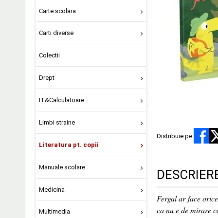
Carte scolara
Carti diverse
Colectii
Drept
IT&Calculatoare
Limbi straine
Distribuie pe:
Literatura pt. copii
Manuale scolare
DESCRIER
Medicina
Fergal ar face oric
ca nu e de mirare c
Multimedia