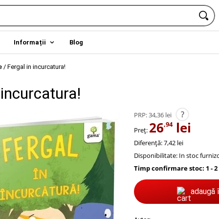
Informații
Blog
e
/
Fergal in incurcatura!
 incurcatura!
?
PRP:
34,36 lei
26
lei
,94
Preț:
Diferență: 7,42 lei
Disponibilitate:
In stoc furniz
Timp confirmare stoc: 1 - 2
adaugă 