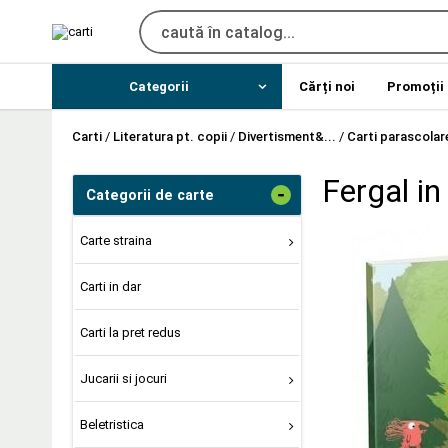
Categorii
Cărți noi
Promoții
Carti
/
Literatura pt. copii
/
Divertisment&...
/
Carti parascolar
Fergal in
-
Categorii de carte
Carte straina
Carti in dar
Carti la pret redus
Jucarii si jocuri
Beletristica