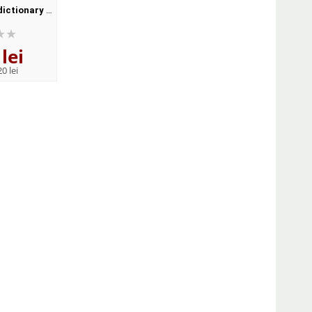
dictionary of
Advanced with Key and CD-
Dictionary for learne
Format,
ROM Pack (With answers)
English (Format Pape
ck
lei
141
lei
122
lei
,41
,12
0 lei
PRP:
155,40 lei
PRP:
134,20 lei