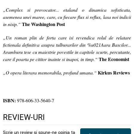
„Complex si provocator... etaland o dinamica sofisticata,
asemenea unei maree, care, cu fiecare flux si reflux, lasa noi indicii
The Washington Post
in nisip.“
„Un roman plin de forta care isi revendica rolul de relatare
fictionala definitiva asupra tulburarilor din %u021Aara Bascilor...
Aramburu tese cu maiestrie povestile in capitole scurte, percutante,
The Economist
care il poarta pe cititor inainte si inapoi, in timp.“
Kirkus Reviews
„O opera literara memorabila, profund umana.“
ISBN:
978-606-33-5640-7
REVIEW-URI
Scrie un review și spune-ne opinia ta