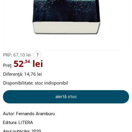
?
PRP:
67,10 lei
52
lei
,34
Preț:
Diferență: 14,76 lei
Disponibilitate:
stoc indisponibil
alertă stoc
Autor:
Fernando Aramburu
Editura:
LITERA
Anul publicării:
2020