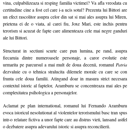
vina, culpabilizeaza si resping familia victimei? Va afla vreodata cu
certitudine cine a fost cel care i-a ucis sotul? Prezenta lui Bittori are
un efect rascolitor asupra celor din sat si mai ales asupra lui Miren,
prietena ei de o viata, al carei fiu, Joxe Mari, este inchis pentru
terorism si acuzat de fapte care alimenteaza cele mai negre ganduri
ale lui Bittori.
Structurat in sectiuni scurte care pun lumina, pe rand, asupra
fiecaruia dintre numeroasele personaje, a caror evolutie este
urmarita pe parcursul a mai mult de doua decenii, romanul
Patria
dezvaluie cu o tehnica stralucita dilemele morale cu care se con
frunta cele doua familii. Atingand doar in masura strict necesara
contextul istoric al faptelor, Aramburu se concentreaza mai ales pe
complexitatea psihologica a personajelor.
Aclamat pe plan international, romanul lui Fernando Aramburu
evoca istoricul nesolutionat al violentelor terorismului basc tran spus
intr-o relatare fictiva a unor fapte care au distrus vieti, lansand astfel
o dezbatere asupra adevarului istoric si asupra reconcilierii.