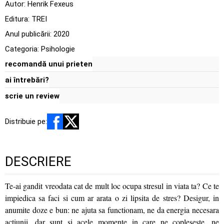
Autor:
Henrik Fexeus
Editura:
TREI
Anul publicării:
2020
Categoria:
Psihologie
recomandă unui prieten
ai întrebări?
scrie un review
Distribuie pe:
DESCRIERE
Te-ai gandit vreodata cat de mult loc ocupa stresul in viata ta? Ce te
impiedica sa faci si cum ar arata o zi lipsita de stres? Desigur, in
anumite doze e bun: ne ajuta sa functionam, ne da energia necesara
actiunii, dar sunt si acele momente in care ne copleseste, ne