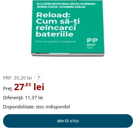
?
PRP:
39,20 lei
27
lei
,83
Preț:
Diferență: 11,37 lei
Disponibilitate:
stoc indisponibil
alertă stoc