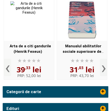
Arta de a citi gandurile
Manualul abilitatilor
(Henrik Fexeus)
sociale superioare de
Henrik Fexeus - Colectia
‹
›
Psihologie practica
39
lei
31
lei
,33
,03
PRP:
52,00 lei
PRP:
43,70 lei
+
Categorii de carte
+
Edituri