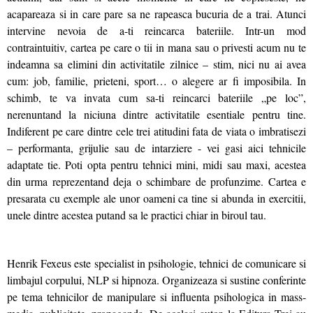
acapareaza si in care pare sa ne rapeasca bucuria de a trai. Atunci
intervine nevoia de a-ti reincarca bateriile. Intr-un mod
contraintuitiv, cartea pe care o tii in mana sau o privesti acum nu te
indeamna sa elimini din activitatile zilnice – stim, nici nu ai avea
cum: job, familie, prieteni, sport… o alegere ar fi imposibila. In
schimb, te va invata cum sa-ti reincarci bateriile „pe loc”,
nerenuntand la niciuna dintre activitatile esentiale pentru tine.
Indiferent pe care dintre cele trei atitudini fata de viata o imbratisezi
– performanta, grijulie sau de intarziere - vei gasi aici tehnicile
adaptate tie. Poti opta pentru tehnici mini, midi sau maxi, acestea
din urma reprezentand deja o schimbare de profunzime. Cartea e
presarata cu exemple ale unor oameni ca tine si abunda in exercitii,
unele dintre acestea putand sa le practici chiar in biroul tau.
Henrik Fexeus este specialist in psihologie, tehnici de comunicare si
limbajul corpului, NLP si hipnoza. Organizeaza si sustine conferinte
pe tema tehnicilor de manipulare si influenta psihologica in mass-