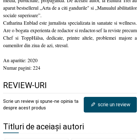
media, publicitate, propaganda. De acelasi autor, la Editura Trei au
aparut bestsellerul „Arta de a citi gandurile" si „Manualul abilitatilor
sociale superioare”.
Catharina Enblad este jurnalista specializata in sanatate si wellness.
Are o bogata experienta de redactor si redactor-sef la reviste precum
Chef si ToppHälsa, dedicate, printre altele, problemei majore a
oamenilor din ziua de azi, stresul.
An aparitie: 2020
Numar pagini: 224
REVIEW-URI
Scrie un review și spune-ne opinia ta
✎
scrie un review
despre acest produs
Titluri de aceiași autori