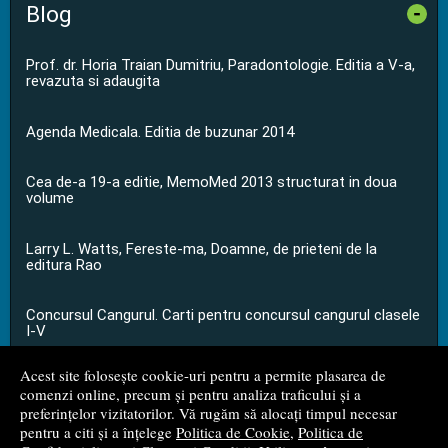
Blog
-
Prof. dr. Horia Traian Dumitriu, Paradontologie. Editia a V-a,
revazuta si adaugita
Agenda Medicala. Editia de buzunar 2014
Cea de-a 19-a editie, MemoMed 2013 structurat in doua
volume
Larry L. Watts, Fereste-ma, Doamne, de prieteni de la
editura Rao
Concursul Cangurul. Carti pentru concursul cangurul clasele
I-V
Acest site folosește cookie-uri pentru a permite plasarea de
...toate știrile
comenzi online, precum și pentru analiza traficului și a
preferințelor vizitatorilor. Vă rugăm să alocați timpul necesar
pentru a citi și a înțelege
Politica de Cookie
,
Politica de
© 2008 - 2026
S.C. M.G. Net Distribution S.R.L.