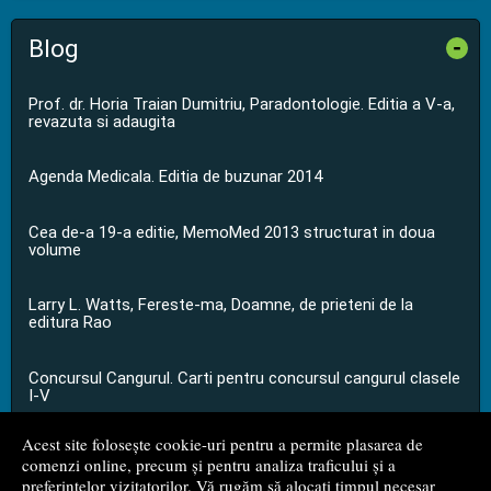
Blog
-
Prof. dr. Horia Traian Dumitriu, Paradontologie. Editia a V-a,
revazuta si adaugita
Agenda Medicala. Editia de buzunar 2014
Cea de-a 19-a editie, MemoMed 2013 structurat in doua
volume
Larry L. Watts, Fereste-ma, Doamne, de prieteni de la
editura Rao
Concursul Cangurul. Carti pentru concursul cangurul clasele
I-V
Acest site folosește cookie-uri pentru a permite plasarea de
...toate știrile
comenzi online, precum și pentru analiza traficului și a
preferințelor vizitatorilor. Vă rugăm să alocați timpul necesar