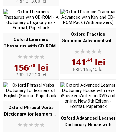
PRP:
313,00 lei
Oxford Practice
Oxford Learners
Grammar Advanced with
Thesaurus with CD-ROM -
Key and CD-ROM Pack
A dictionary of synonyms
(With answers)
141
lei
- Format, Paperback
,41
156
lei
,70
PRP:
155,40 lei
PRP:
172,20 lei
Oxford Phrasal Verbs
Dictionary for learners of
Oxford Advanced Learner
English (Format
Dictionary House with
Paperback)
new iSpeaker iWriter on