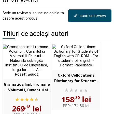
REVIEW-URI
Scrie un review și spune-ne opinia ta
✎
scrie un review
despre acest produs
Titluri de aceiași autori
Oxford Collocations
Dictionary for Students
Gramatica limbii romane
of English with CD-ROM -
- Volumul I, Cuvantul si
For students of English -
Volumul II, Enuntul -
158
lei
,80
Format, Paperback
Elaborata sub egida
PRP:
174,50 lei
269
lei
,18
Institutului de
Lingvistica,,...