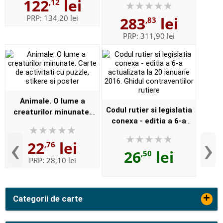
122
lei
,12
DVD and online. New 9th
PRP:
134,20 lei
283
lei
,83
Edition - Format,
Paperbac...
PRP:
311,90 lei
Animale. O lume a
Codul rutier si legislatia
creaturilor minunate.
conexa - editia a 6-a
Carte de activitati cu
actualizata la 20 ianuarie
puzzle, stikere si poster
‹
›
22
lei
2016. Ghidul
,76
26
lei
,50
contraventiilor rutiere
PRP:
28,10 lei
+
Categorii de carte