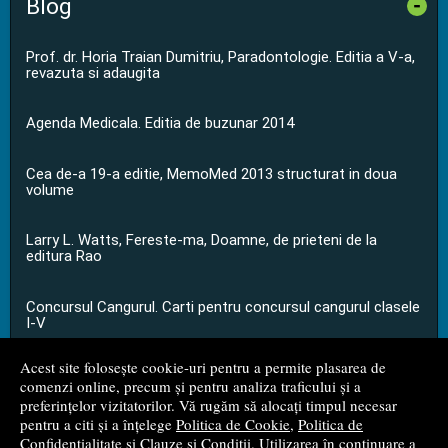
Blog
-
Prof. dr. Horia Traian Dumitriu, Paradontologie. Editia a V-a,
revazuta si adaugita
Agenda Medicala. Editia de buzunar 2014
Cea de-a 19-a editie, MemoMed 2013 structurat in doua
volume
Larry L. Watts, Fereste-ma, Doamne, de prieteni de la
editura Rao
Concursul Cangurul. Carti pentru concursul cangurul clasele
I-V
Acest site folosește cookie-uri pentru a permite plasarea de
...toate știrile
comenzi online, precum și pentru analiza traficului și a
preferințelor vizitatorilor. Vă rugăm să alocați timpul necesar
pentru a citi și a înțelege
Politica de Cookie
,
Politica de
© 2008 - 2026
S.C. M.G. Net Distribution S.R.L.
Confidențialitate
și
Clauze și Condiții
. Utilizarea în continuare a