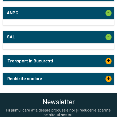
-
ANPC
-
SAL
+
Transport in Bucuresti
+
Rechizite scolare
Newsletter
Fii primul care află despre produsele noi și reducerile apărute
pe site-ul nostru!