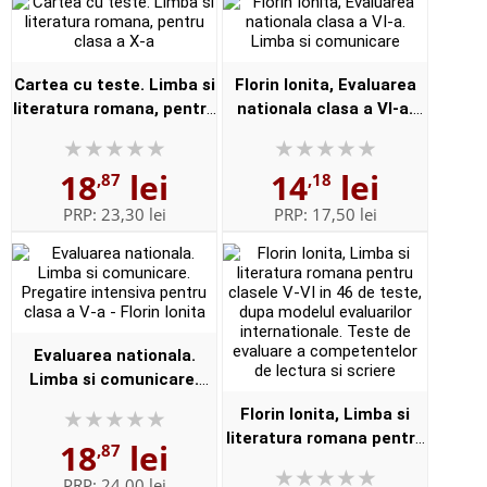
Cartea cu teste. Limba si
Florin Ionita, Evaluarea
literatura romana, pentru
nationala clasa a VI-a.
clasa a X-a
Limba si comunicare
18
lei
14
lei
,87
,18
PRP:
23,30 lei
PRP:
17,50 lei
Evaluarea nationala.
Limba si comunicare.
Pregatire intensiva
Florin Ionita, Limba si
pentru clasa a V-a - Florin
literatura romana pentru
18
lei
,87
Ionita
clasele V-VI in 46 de
PRP:
24,00 lei
teste, dupa modelul