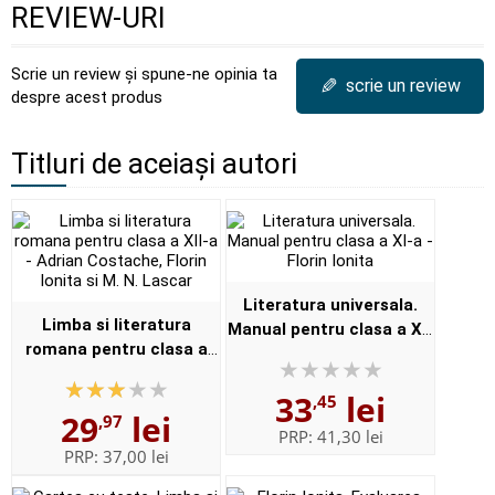
REVIEW-URI
Scrie un review și spune-ne opinia ta
✎
scrie un review
despre acest produs
Titluri de aceiași autori
Literatura universala.
Limba si literatura
Manual pentru clasa a XI-
romana pentru clasa a
a - Florin Ionita
XII-a - Adrian Costache,
33
lei
Florin Ionita si M. N.
,45
29
lei
,97
Lascar
PRP:
41,30 lei
PRP:
37,00 lei