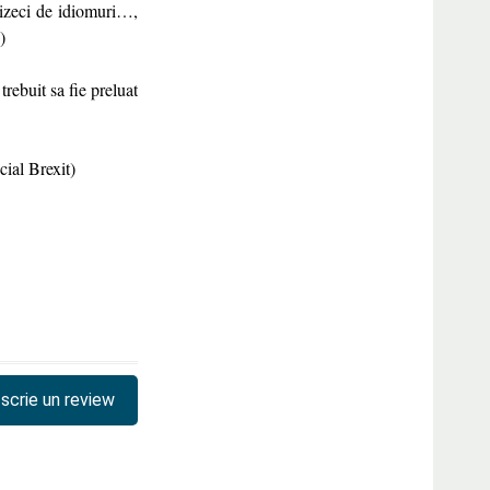
reizeci de idiomuri…,
)
rebuit sa fie preluat
cial Brexit)
scrie un review