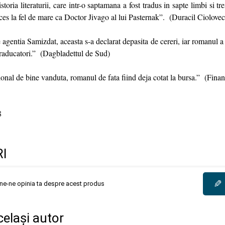
toria literaturii, care intr-o saptamana a fost tradus in sapte limbi si t
es la fel de mare ca Doctor Jivago al lui Pasternak”. (Duracil Ciolovec
 agentia Samizdat, aceasta s-a declarat depasita de cereri, iar romanul a t
traducatori.” (Dagbladettul de Sud)
onal de bine vanduta, romanul de fata fiind deja cotat la bursa.” (Finan
8
I
✎
une-ne opinia ta despre acest produs
același autor