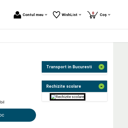
produse
0
Contul meu
WishList
Coș
-
Transport in Bucuresti
-
Rechizite scolare
bil
toc