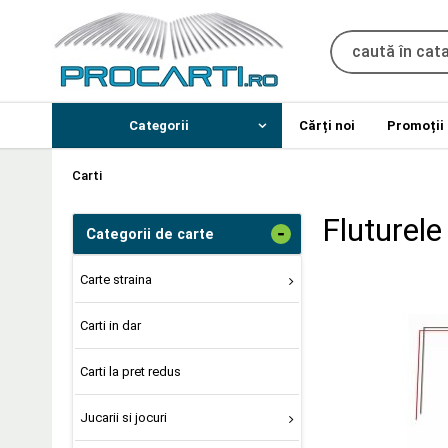
Categorii
Cărți noi
Promoții
Carti
Fluturel
-
Categorii de carte
Carte straina
Carti in dar
Carti la pret redus
Jucarii si jocuri