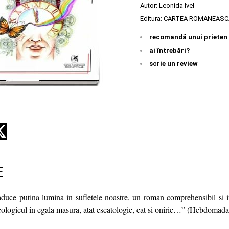
Autor:
Leonida Ivel
Editura:
CARTEA ROMANEASC
recomandă unui prieten
ai întrebări?
scrie un review
E
ce putina lumina in sufletele noastre, un roman comprehensibil si i
eologicul in egala masura, atat escatologic, cat si oniric…” (Hebdomada