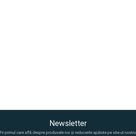
Newsletter
Fii primul care află despre produsele noi și reducerile apărute pe site-ul nostru