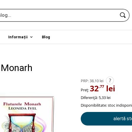
Informații
Blog
e Monarh
?
PRP:
38,10 lei
32
lei
,77
Preț:
Diferență: 5,33 lei
Disponibilitate:
stoc indisponi
alertă s