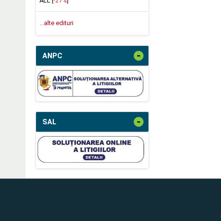
ALL [
-27%
]
...alte edituri
-
ANPC
-
SAL