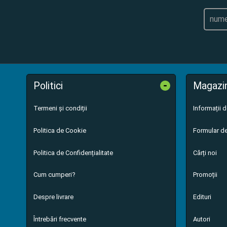
-
Politici
Magazi
Termeni și condiții
Informații 
Politica de Cookie
Formular de
Politica de Confidențialitate
Cărți noi
Cum cumperi?
Promoții
Despre livrare
Edituri
Întrebări frecvente
Autori