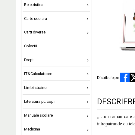
Beletristica
Carte scolara
Carti diverse
Colectii
Drept
IT&Calculatoare
Distribuie pe:
Limbi straine
DESCRIER
Literatura pt. copii
Manuale scolare
„…un roman care adu
intrepatrunde cu tel
Medicina