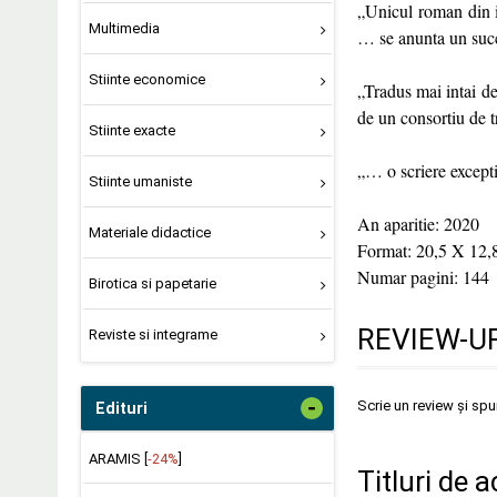
„Unicul roman din is
Multimedia
… se anunta un succ
Stiinte economice
„Tradus mai intai de
de un consortiu de 
Stiinte exacte
„… o scriere excepti
Stiinte umaniste
An aparitie: 2020
Materiale didactice
Format: 20,5 X 12,
Numar pagini: 144
Birotica si papetarie
REVIEW-UR
Reviste si integrame
-
Scrie un review și sp
Edituri
ARAMIS [
-24%
]
Titluri de 