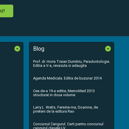
ez!
-
-
Blog
Prof. dr. Horia Traian Dumitriu, Paradontologie.
Editia a V-a, revazuta si adaugita
Agenda Medicala. Editia de buzunar 2014
Cea de-a 19-a editie, MemoMed 2013
structurat in doua volume
Larry L. Watts, Fereste-ma, Doamne, de
prieteni de la editura Rao
Concursul Cangurul. Carti pentru concursul
cangurul clasele I-V