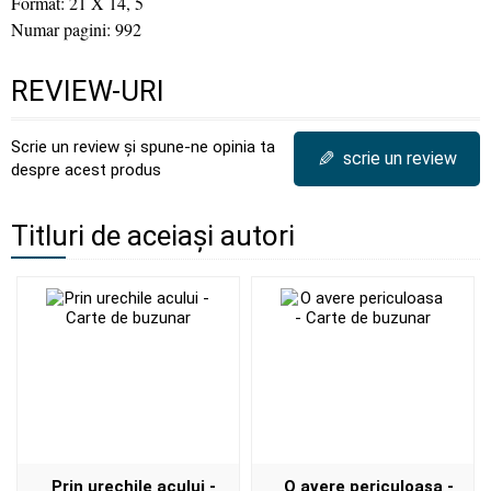
Format: 21 X 14, 5
Numar pagini: 992
REVIEW-URI
Scrie un review și spune-ne opinia ta
✎
scrie un review
despre acest produs
Titluri de aceiași autori
Prin urechile acului -
O avere periculoasa -