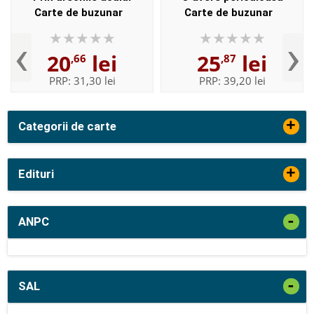
Carte de buzunar
Carte de buzunar
‹
›
20
lei
25
lei
,66
,87
PRP:
31,30 lei
PRP:
39,20 lei
+
Categorii de carte
+
Edituri
-
ANPC
-
SAL