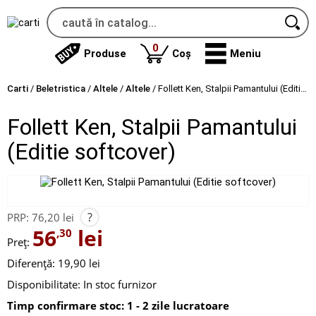
produse
0
Produse
Coș
Meniu
Carti
/
Beletristica
/
Altele
/
Altele
/
Follett Ken, Stalpii Pamantului (Editie softcover)
Follett Ken, Stalpii Pamantului
(Editie softcover)
?
PRP:
76,20 lei
56
lei
,30
Preț:
Diferență: 19,90 lei
Disponibilitate:
In stoc furnizor
Timp confirmare stoc: 1 - 2 zile lucratoare