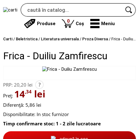
produse
0
Produse
Coș
Meniu
Carti
/
Beletristica
/
Literatura universala
/
Proza Diversa
/
Frica - Duiliu Zamfirescu
Frica - Duiliu Zamfirescu
?
PRP:
20,20 lei
14
lei
,34
Preț:
Diferență: 5,86 lei
Disponibilitate:
In stoc furnizor
Timp confirmare stoc: 1 - 2 zile lucratoare
adaugă în coș