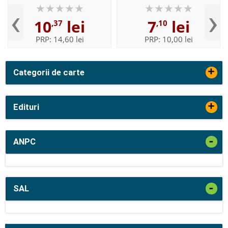
‹
›
10
lei
7
lei
,37
,10
PRP:
14,60 lei
PRP:
10,00 lei
+
Categorii de carte
+
Edituri
-
ANPC
-
SAL