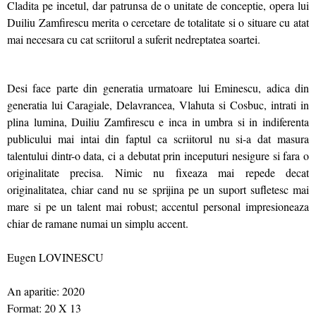
Cladita pe incetul, dar patrunsa de o unitate de conceptie, opera lui
Duiliu Zamfirescu merita o cercetare de totalitate si o situare cu atat
mai necesara cu cat scriitorul a suferit nedreptatea soartei.
Desi face parte din generatia urmatoare lui Eminescu, adica din
generatia lui Caragiale, Delavrancea, Vlahuta si Cosbuc, intrati in
plina lumina, Duiliu Zamfirescu e inca in umbra si in indiferenta
publicului mai intai din faptul ca scriitorul nu si-a dat masura
talentului dintr-o data, ci a debutat prin inceputuri nesigure si fara o
originalitate precisa. Nimic nu fixeaza mai repede decat
originalitatea, chiar cand nu se sprijina pe un suport sufletesc mai
mare si pe un talent mai robust; accentul personal impresioneaza
chiar de ramane numai un simplu accent.
Eugen LOVINESCU
An aparitie: 2020
Format: 20 X 13