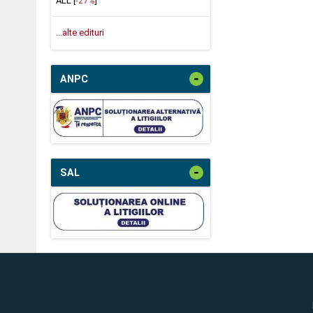
ALL [
-27%
]
...alte edituri
-
ANPC
-
SAL