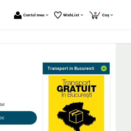
produse
0
Contul meu
WishList
Coș
-
Transport in Bucuresti
bil
toc