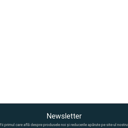
Newsletter
Fii primul care află despre produsele noi și reducerile apărute pe site-ul nostru