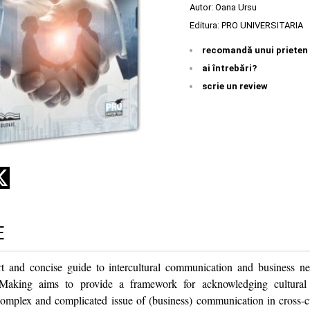
Autor:
Oana Ursu
Editura:
PRO UNIVERSITARIA
recomandă unui prieten
ai întrebări?
scrie un review
E
t and concise guide to intercultural communication and business ne
Making aims to provide a framework for acknowledging cultural 
omplex and complicated issue of (business) communication in cross-cu