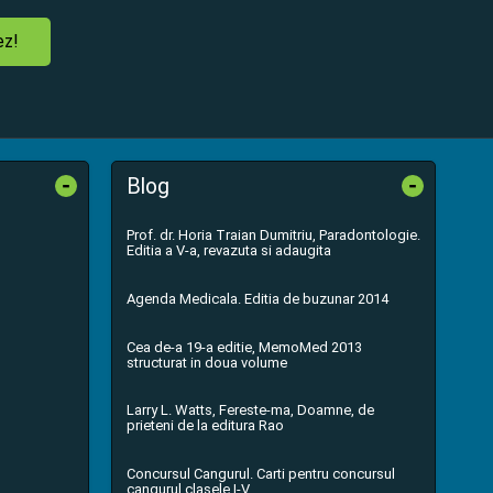
ez!
-
-
Blog
Prof. dr. Horia Traian Dumitriu, Paradontologie.
Editia a V-a, revazuta si adaugita
Agenda Medicala. Editia de buzunar 2014
Cea de-a 19-a editie, MemoMed 2013
structurat in doua volume
Larry L. Watts, Fereste-ma, Doamne, de
prieteni de la editura Rao
Concursul Cangurul. Carti pentru concursul
cangurul clasele I-V