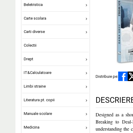
Beletristica
Carte scolara
Carti diverse
Colectii
Drept
IT&Calculatoare
Distribuie pe:
Limbi straine
DESCRIER
Literatura pt. copii
Manuale scolare
Designed as a shor
Breaking to Deal-
Medicina
understanding the c