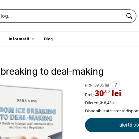
Informații
Blog
 breaking to deal-making
?
PRP:
39,06 lei
30
lei
,63
Preț:
Diferență: 8,43 lei
Disponibilitate:
stoc indisponi
alertă s