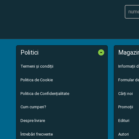
-
Politici
Magazi
Termeni și condiții
Informații 
Politica de Cookie
Formular de
Politica de Confidențialitate
Cărți noi
Cum cumperi?
Promoții
Despre livrare
Edituri
Întrebări frecvente
Autori