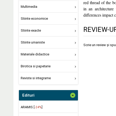
red thread of the b
Multimedia
in an architecture
differences impact 
Stiinte economice
REVIEW-UR
Stiinte exacte
Stiinte umaniste
Scrie un review și sp
Materiale didactice
Birotica si papetarie
Reviste si integrame
-
Edituri
ARAMIS [
-24%
]