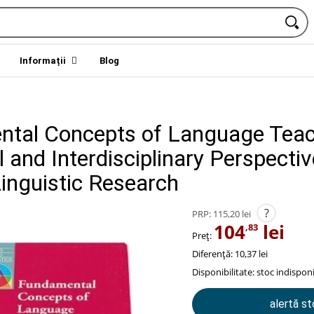
Informații
Blog
tal Concepts of Language Teac
l and Interdisciplinary Perspecti
Linguistic Research
?
PRP:
115,20 lei
104
lei
,83
Preț:
Diferență: 10,37 lei
Disponibilitate:
stoc indisponi
alertă s