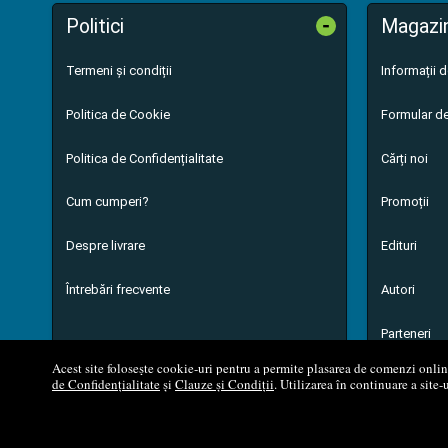
-
Politici
Magazi
Termeni și condiții
Informații 
Politica de Cookie
Formular de
Politica de Confidențialitate
Cărți noi
Cum cumperi?
Promoții
Despre livrare
Edituri
Întrebări frecvente
Autori
Parteneri
Acest site folosește cookie-uri pentru a permite plasarea de comenzi online,
de Confidențialitate
și
Clauze și Condiții
. Utilizarea în continuare a site-
© 200