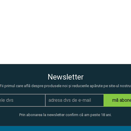
Newsletter
Fii primul care află despre produsele noi și reducerile apărute pe site-ul nostru
mă abon
Prin abonarea la newsletter confirm că am peste 18 ani.