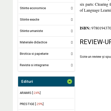
six parts: Clearing
Stiinte economice
of Language Learni
Stiinte exacte
ISBN:
978019437
Stiinte umaniste
REVIEW-UR
Materiale didactice
Birotica si papetarie
Scrie un review și sp
Reviste si integrame
-
Edituri
ARAMIS [
-24%
]
PRESTIGE [
-29%
]