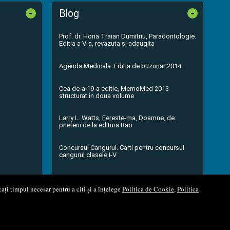
-
-
Blog
Prof. dr. Horia Traian Dumitriu, Paradontologie.
Editia a V-a, revazuta si adaugita
Agenda Medicala. Editia de buzunar 2014
Cea de-a 19-a editie, MemoMed 2013
structurat in doua volume
Larry L. Watts, Fereste-ma, Doamne, de
prieteni de la editura Rao
Concursul Cangurul. Carti pentru concursul
cangurul clasele I-V
...toate știrile
ați timpul necesar pentru a citi și a înțelege
Politica de Cookie
,
Politica
l Soft