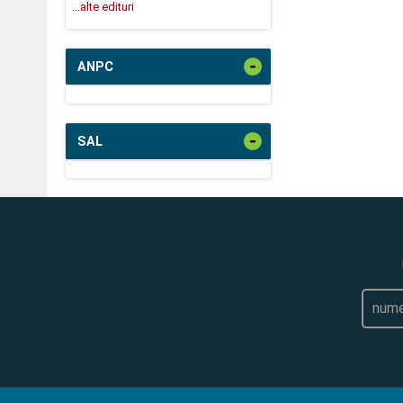
...alte edituri
-
ANPC
-
SAL