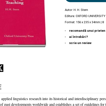
Autor:
H. H. Stern
Editura:
OXFORD UNIVERSITY
Format: 156 x 235 x 34mm | 8
recomandă unui prieten
ai întrebări?
scrie un review
E
 applied linguistics research into its historical and interdisciplinary per
 of past developments worldwide and establishes a set of guidelines for 