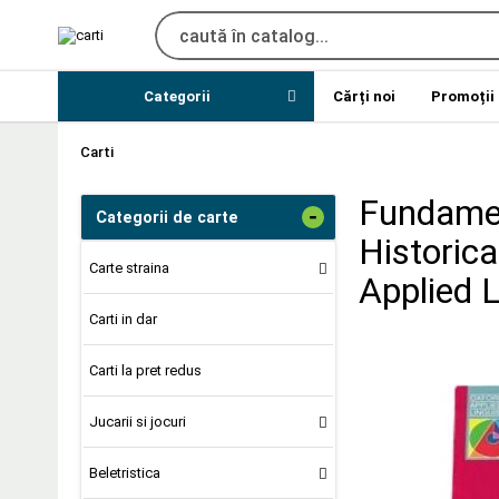
Categorii
Cărți noi
Promoții
Carti
Fundamen
-
Categorii de carte
Historica
Carte straina
Applied 
Carti in dar
Carti la pret redus
Jucarii si jocuri
Beletristica