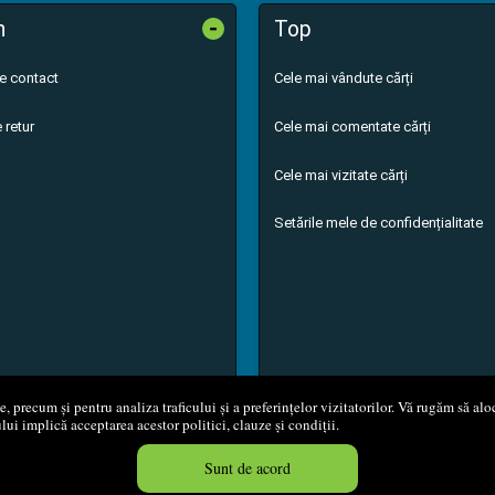
-
n
Top
de contact
Cele mai vândute cărți
 retur
Cele mai comentate cărți
Cele mai vizitate cărți
Setările mele de confidențialitate
 precum și pentru analiza traficului și a preferințelor vizitatorilor. Vă rugăm să aloc
ului implică acceptarea acestor politici, clauze și condiții.
8 - 2026
S.C. M.G. Net Distribution S.R.L.
Magazin online
creat de
Vita
Sunt de acord
Created in 0.0488 sec