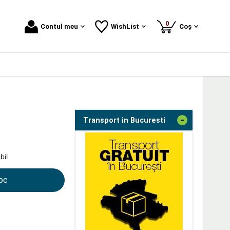
produse
0
Contul meu
WishList
Coș
-
Transport in Bucuresti
bil
toc