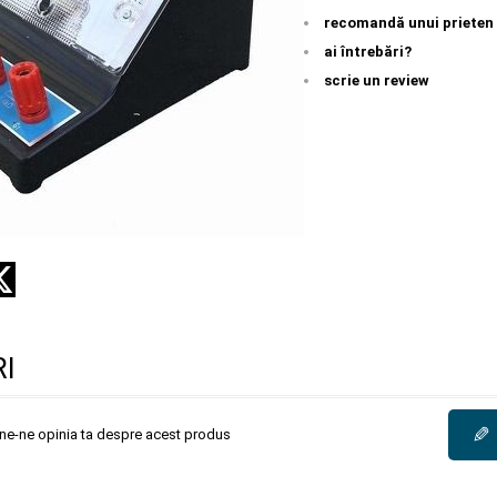
recomandă unui prieten
ai întrebări?
scrie un review
I
✎
une-ne opinia ta despre acest produs