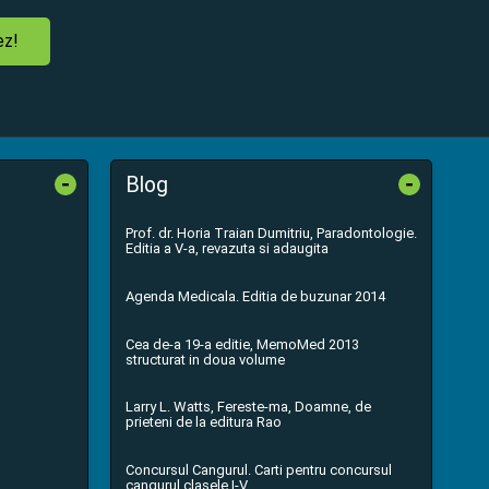
ez!
-
-
Blog
Prof. dr. Horia Traian Dumitriu, Paradontologie.
Editia a V-a, revazuta si adaugita
Agenda Medicala. Editia de buzunar 2014
Cea de-a 19-a editie, MemoMed 2013
structurat in doua volume
Larry L. Watts, Fereste-ma, Doamne, de
prieteni de la editura Rao
Concursul Cangurul. Carti pentru concursul
cangurul clasele I-V