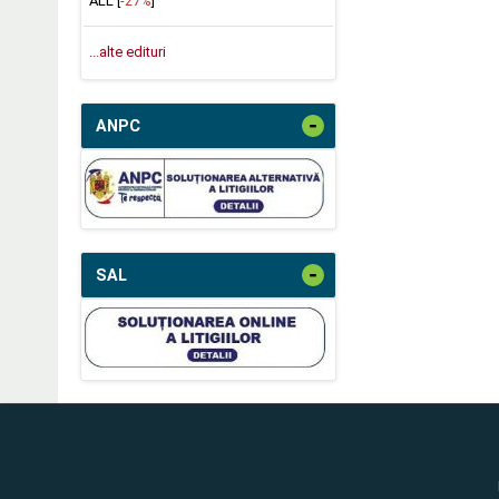
ALL [
-27%
]
...alte edituri
-
ANPC
-
SAL