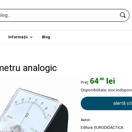
Informații
Blog
etru analogic
64
lei
,80
Preț:
Disponibilitate:
stoc indisponi
alertă s
Autor:
Editura:
EURODIDACTICA