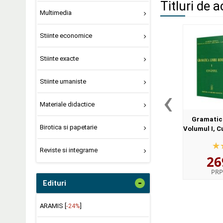
Titluri de a
Multimedia
Stiinte economice
Stiinte exacte
Stiinte umaniste
‹
Materiale didactice
Gramatica
Birotica si papetarie
Volumul I, C
II, Enuntu
egida I
Reviste si integrame
26
Lingv
PRP
-
Edituri
ARAMIS [
-24%
]