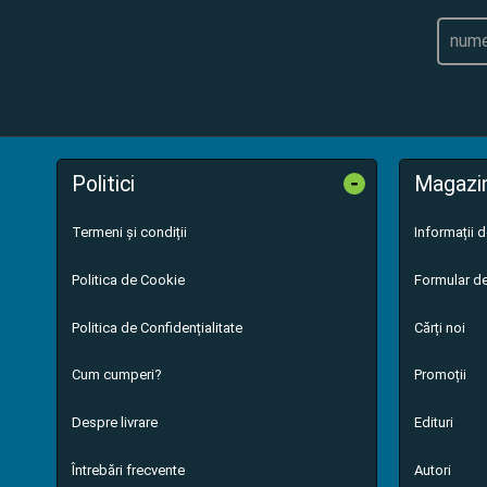
-
Politici
Magazi
Termeni și condiții
Informații 
Politica de Cookie
Formular de
Politica de Confidențialitate
Cărți noi
Cum cumperi?
Promoții
Despre livrare
Edituri
Întrebări frecvente
Autori