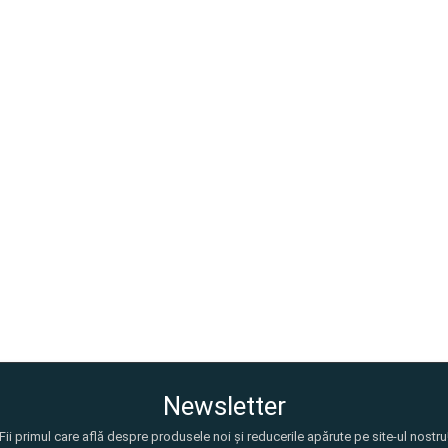
Newsletter
Fii primul care află despre produsele noi și reducerile apărute pe site-ul nostru