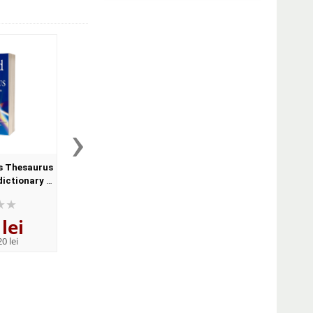
›
s Thesaurus
Oxford Practice Grammar
Oxford Phrasal V
dictionary of
Advanced with Key and CD-
Dictionary for learne
Format,
ROM Pack (With answers)
English (Format Pape
ck
lei
141
lei
122
lei
,41
,12
0 lei
PRP:
155,40 lei
PRP:
134,20 lei