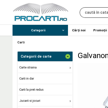
Categorii
Cărți noi
Promoții
Carti
Galvanom
-
Categorii de carte
Carte straina
Carti in dar
Carti la pret redus
Jucarii si jocuri