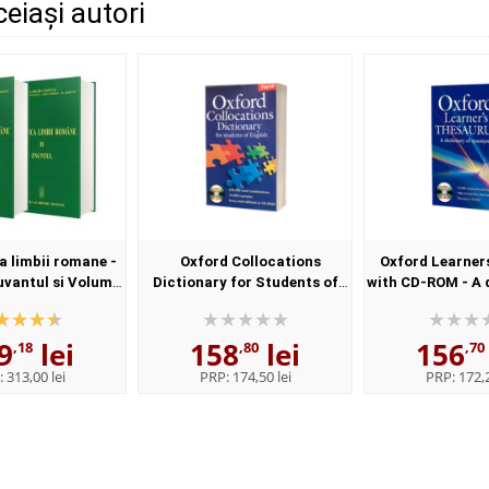
ceiași autori
 limbii romane -
Oxford Collocations
Oxford Learner
uvantul si Volumul
Dictionary for Students of
with CD-ROM - A 
l - Elaborata sub
English with CD-ROM - For
synonyms - 
nstitutului de
students of English - Format,
Paperba
9
lei
158
lei
156
istica,,...
Paperback
,18
,80
,70
:
313,00 lei
PRP:
174,50 lei
PRP:
172,2