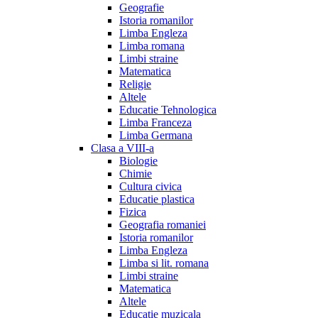
Geografie
Istoria romanilor
Limba Engleza
Limba romana
Limbi straine
Matematica
Religie
Altele
Educatie Tehnologica
Limba Franceza
Limba Germana
Clasa a VIII-a
Biologie
Chimie
Cultura civica
Educatie plastica
Fizica
Geografia romaniei
Istoria romanilor
Limba Engleza
Limba si lit. romana
Limbi straine
Matematica
Altele
Educatie muzicala