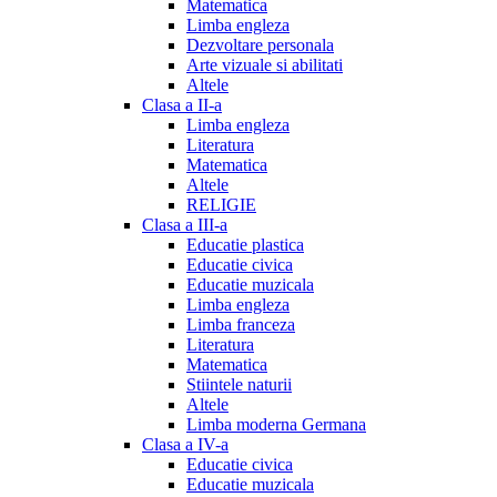
Matematica
Limba engleza
Dezvoltare personala
Arte vizuale si abilitati
Altele
Clasa a II-a
Limba engleza
Literatura
Matematica
Altele
RELIGIE
Clasa a III-a
Educatie plastica
Educatie civica
Educatie muzicala
Limba engleza
Limba franceza
Literatura
Matematica
Stiintele naturii
Altele
Limba moderna Germana
Clasa a IV-a
Educatie civica
Educatie muzicala