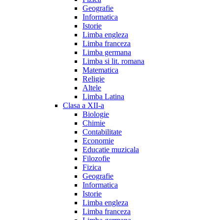
Geografie
Informatica
Istorie
Limba engleza
Limba franceza
Limba germana
Limba si lit. romana
Matematica
Religie
Altele
Limba Latina
Clasa a XII-a
Biologie
Chimie
Contabilitate
Economie
Educatie muzicala
Filozofie
Fizica
Geografie
Informatica
Istorie
Limba engleza
Limba franceza