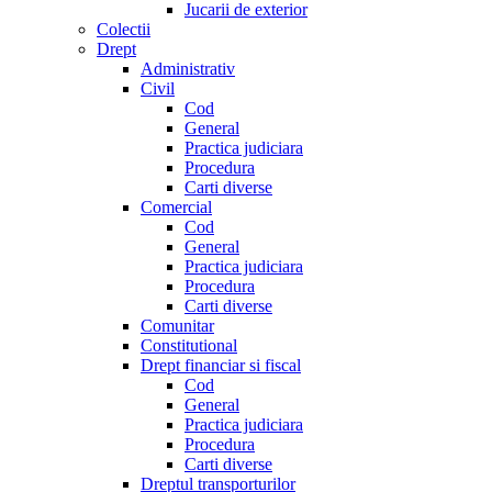
Jucarii de exterior
Colectii
Drept
Administrativ
Civil
Cod
General
Practica judiciara
Procedura
Carti diverse
Comercial
Cod
General
Practica judiciara
Procedura
Carti diverse
Comunitar
Constitutional
Drept financiar si fiscal
Cod
General
Practica judiciara
Procedura
Carti diverse
Dreptul transporturilor