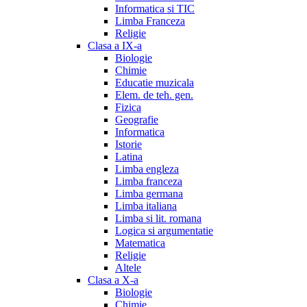
Informatica si TIC
Limba Franceza
Religie
Clasa a IX-a
Biologie
Chimie
Educatie muzicala
Elem. de teh. gen.
Fizica
Geografie
Informatica
Istorie
Latina
Limba engleza
Limba franceza
Limba germana
Limba italiana
Limba si lit. romana
Logica si argumentatie
Matematica
Religie
Altele
Clasa a X-a
Biologie
Chimie