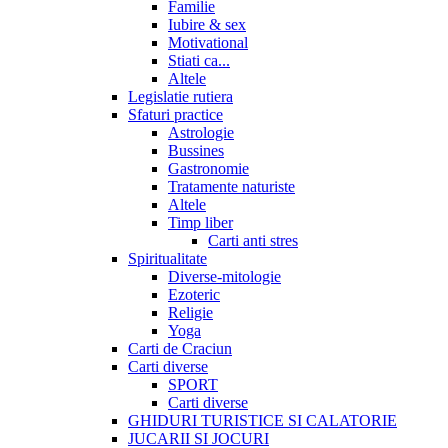
Familie
Iubire & sex
Motivational
Stiati ca...
Altele
Legislatie rutiera
Sfaturi practice
Astrologie
Bussines
Gastronomie
Tratamente naturiste
Altele
Timp liber
Carti anti stres
Spiritualitate
Diverse-mitologie
Ezoteric
Religie
Yoga
Carti de Craciun
Carti diverse
SPORT
Carti diverse
GHIDURI TURISTICE SI CALATORIE
JUCARII SI JOCURI