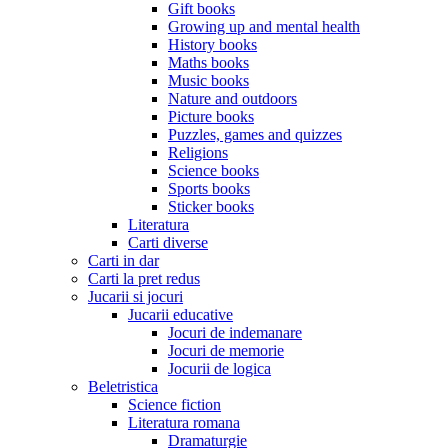
Gift books
Growing up and mental health
History books
Maths books
Music books
Nature and outdoors
Picture books
Puzzles, games and quizzes
Religions
Science books
Sports books
Sticker books
Literatura
Carti diverse
Carti in dar
Carti la pret redus
Jucarii si jocuri
Jucarii educative
Jocuri de indemanare
Jocuri de memorie
Jocurii de logica
Beletristica
Science fiction
Literatura romana
Dramaturgie