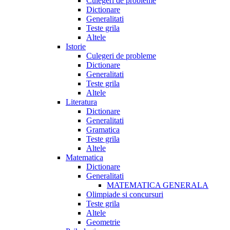
Culegeri de probleme
Dictionare
Generalitati
Teste grila
Altele
Istorie
Culegeri de probleme
Dictionare
Generalitati
Teste grila
Altele
Literatura
Dictionare
Generalitati
Gramatica
Teste grila
Altele
Matematica
Dictionare
Generalitati
MATEMATICA GENERALA
Olimpiade si concursuri
Teste grila
Altele
Geometrie