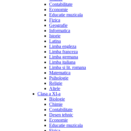
Contabilitate
Economie
Educatie muzicala
Fizica
Geografie
Informatica
Istorie
Latina
Limba engleza
Limba franceza
Limba germana
Limba italiana
Limba si lit. romana
Matematica
Psihologie
Religie
Altele
Clasa a XI-a
Biologie
Chimie
Contabilitate
Desen tehnic
Economie
Educatie muzicala
Fizica