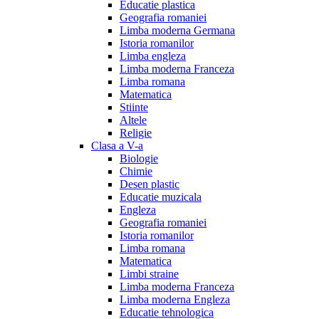
Educatie plastica
Geografia romaniei
Limba moderna Germana
Istoria romanilor
Limba engleza
Limba moderna Franceza
Limba romana
Matematica
Stiinte
Altele
Religie
Clasa a V-a
Biologie
Chimie
Desen plastic
Educatie muzicala
Engleza
Geografia romaniei
Istoria romanilor
Limba romana
Matematica
Limbi straine
Limba moderna Franceza
Limba moderna Engleza
Educatie tehnologica