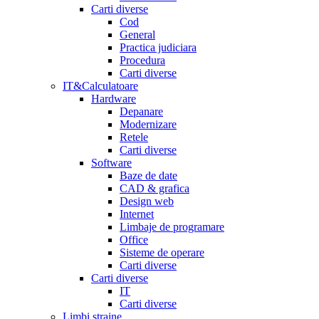
Carti diverse
Cod
General
Practica judiciara
Procedura
Carti diverse
IT&Calculatoare
Hardware
Depanare
Modernizare
Retele
Carti diverse
Software
Baze de date
CAD & grafica
Design web
Internet
Limbaje de programare
Office
Sisteme de operare
Carti diverse
Carti diverse
IT
Carti diverse
Limbi straine