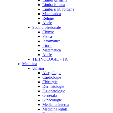
Limba germana
Limba italiana
Limba si lit. romana
Matematica
Religie
Altele
Scoli profesionale
Chimie
Fizica
Informatica
Istorie
Matematica
Altele
TEHNOLOGIE - TIC
Medicina
Umana
Alergologie
Cardiologie
Chirurgie
Dermatologie
Fiziopatologie
Generala
Ginecologie
Medicina interna
Medicina legala