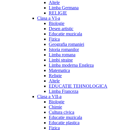
Altele
Limba Germana
RELIGIE
Clasa a VI-a
Biologie
Desen artistic
Educatie muzicala
Fizica
Geografia romaniei
Istoria romanilor
Limba romana
Limbi straine
Limba moderna Engleza
Matematica
Religie
Altele
EDUCATIE TEHNOLOGICA
Limba Franceza
Clasa a VII-a
Biologie
Chimie
Cultura civica
Educatie muzicala
Educatie plastica
Fizica