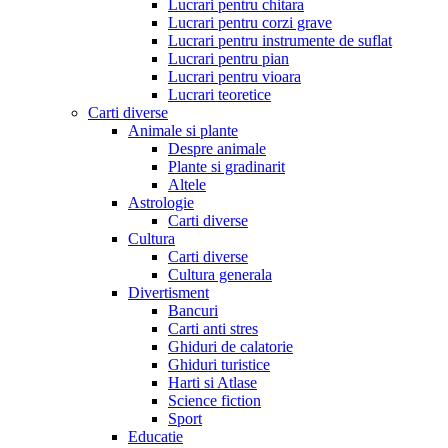
Lucrari pentru chitara
Lucrari pentru corzi grave
Lucrari pentru instrumente de suflat
Lucrari pentru pian
Lucrari pentru vioara
Lucrari teoretice
Carti diverse
Animale si plante
Despre animale
Plante si gradinarit
Altele
Astrologie
Carti diverse
Cultura
Carti diverse
Cultura generala
Divertisment
Bancuri
Carti anti stres
Ghiduri de calatorie
Ghiduri turistice
Harti si Atlase
Science fiction
Sport
Educatie