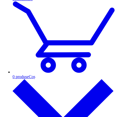
0
produse
Coș