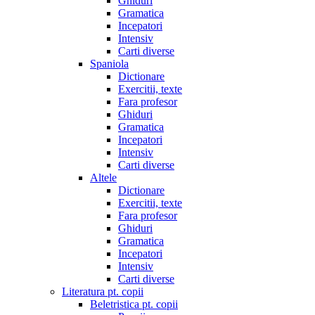
Ghiduri
Gramatica
Incepatori
Intensiv
Carti diverse
Spaniola
Dictionare
Exercitii, texte
Fara profesor
Ghiduri
Gramatica
Incepatori
Intensiv
Carti diverse
Altele
Dictionare
Exercitii, texte
Fara profesor
Ghiduri
Gramatica
Incepatori
Intensiv
Carti diverse
Literatura pt. copii
Beletristica pt. copii