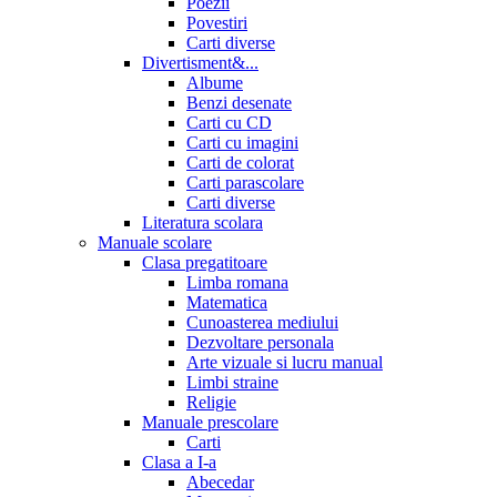
Poezii
Povestiri
Carti diverse
Divertisment&...
Albume
Benzi desenate
Carti cu CD
Carti cu imagini
Carti de colorat
Carti parascolare
Carti diverse
Literatura scolara
Manuale scolare
Clasa pregatitoare
Limba romana
Matematica
Cunoasterea mediului
Dezvoltare personala
Arte vizuale si lucru manual
Limbi straine
Religie
Manuale prescolare
Carti
Clasa a I-a
Abecedar