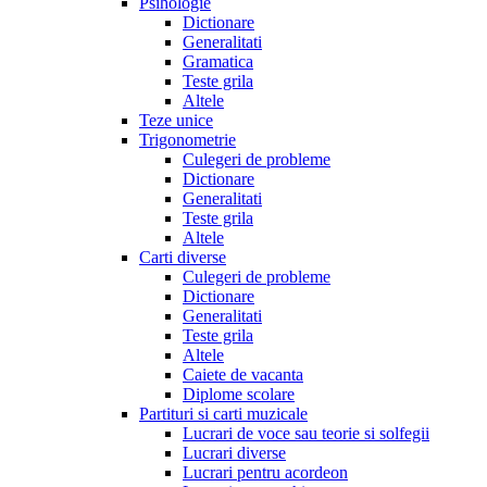
Psihologie
Dictionare
Generalitati
Gramatica
Teste grila
Altele
Teze unice
Trigonometrie
Culegeri de probleme
Dictionare
Generalitati
Teste grila
Altele
Carti diverse
Culegeri de probleme
Dictionare
Generalitati
Teste grila
Altele
Caiete de vacanta
Diplome scolare
Partituri si carti muzicale
Lucrari de voce sau teorie si solfegii
Lucrari diverse
Lucrari pentru acordeon