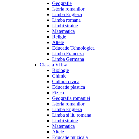
Geografie
Istoria romanilor
Limba Engleza
Limba romana
Limbi straine
Matematica
Religie
Altele
Educatie Tehnologica
Limba Franceza
Limba Germana
Clasa a VIII-a
Biologie
Chimie
Cultura civica
Educatie plastica
Fizica
Geografia romaniei
Istoria romanilor
Limba Engleza
Limba si lit. romana
Limbi straine
Matematica
Altele
Educatie muzicala