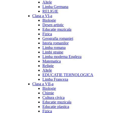
Altele
Limba Germana
RELIGIE
Clasa a VI-a
Biologie
Desen artistic
Educatie muzicala
Fizica
Geografia romaniei
Istoria romanilor
Limba romana
Limbi straine
Limba moderna Engleza
Matematica
Religie
Altele
EDUCATIE TEHNOLOGICA
Limba Franceza
Clasa a VII-a
Biologie
Chimie
Cultura civica
Educatie muzicala
Educatie plastica
Fizica