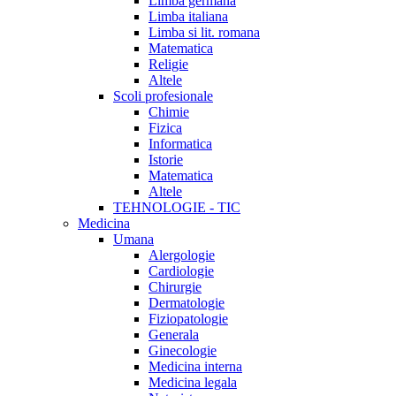
Limba germana
Limba italiana
Limba si lit. romana
Matematica
Religie
Altele
Scoli profesionale
Chimie
Fizica
Informatica
Istorie
Matematica
Altele
TEHNOLOGIE - TIC
Medicina
Umana
Alergologie
Cardiologie
Chirurgie
Dermatologie
Fiziopatologie
Generala
Ginecologie
Medicina interna
Medicina legala