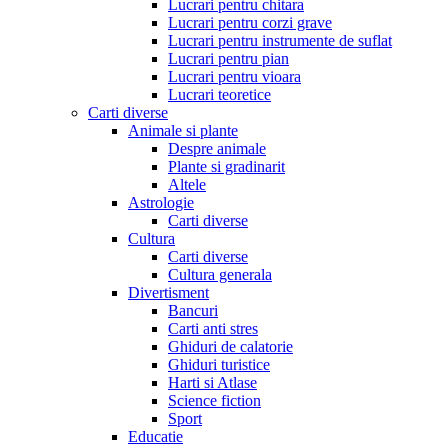
Lucrari pentru chitara
Lucrari pentru corzi grave
Lucrari pentru instrumente de suflat
Lucrari pentru pian
Lucrari pentru vioara
Lucrari teoretice
Carti diverse
Animale si plante
Despre animale
Plante si gradinarit
Altele
Astrologie
Carti diverse
Cultura
Carti diverse
Cultura generala
Divertisment
Bancuri
Carti anti stres
Ghiduri de calatorie
Ghiduri turistice
Harti si Atlase
Science fiction
Sport
Educatie