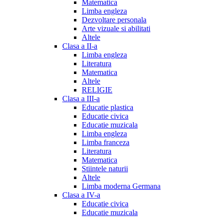
Matematica
Limba engleza
Dezvoltare personala
Arte vizuale si abilitati
Altele
Clasa a II-a
Limba engleza
Literatura
Matematica
Altele
RELIGIE
Clasa a III-a
Educatie plastica
Educatie civica
Educatie muzicala
Limba engleza
Limba franceza
Literatura
Matematica
Stiintele naturii
Altele
Limba moderna Germana
Clasa a IV-a
Educatie civica
Educatie muzicala