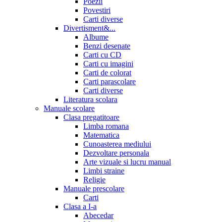
Poezii
Povestiri
Carti diverse
Divertisment&...
Albume
Benzi desenate
Carti cu CD
Carti cu imagini
Carti de colorat
Carti parascolare
Carti diverse
Literatura scolara
Manuale scolare
Clasa pregatitoare
Limba romana
Matematica
Cunoasterea mediului
Dezvoltare personala
Arte vizuale si lucru manual
Limbi straine
Religie
Manuale prescolare
Carti
Clasa a I-a
Abecedar