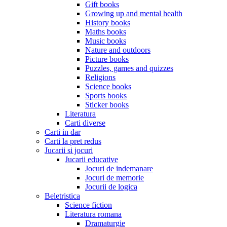
Gift books
Growing up and mental health
History books
Maths books
Music books
Nature and outdoors
Picture books
Puzzles, games and quizzes
Religions
Science books
Sports books
Sticker books
Literatura
Carti diverse
Carti in dar
Carti la pret redus
Jucarii si jocuri
Jucarii educative
Jocuri de indemanare
Jocuri de memorie
Jocurii de logica
Beletristica
Science fiction
Literatura romana
Dramaturgie