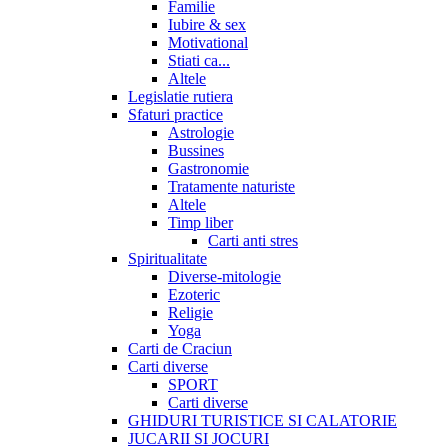
Familie
Iubire & sex
Motivational
Stiati ca...
Altele
Legislatie rutiera
Sfaturi practice
Astrologie
Bussines
Gastronomie
Tratamente naturiste
Altele
Timp liber
Carti anti stres
Spiritualitate
Diverse-mitologie
Ezoteric
Religie
Yoga
Carti de Craciun
Carti diverse
SPORT
Carti diverse
GHIDURI TURISTICE SI CALATORIE
JUCARII SI JOCURI