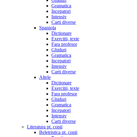
Ghiduri
Gramatica
Incepatori
Intensiv
Carti diverse
Spaniola
Dictionare
Exercitii, texte
Fara profesor
Ghiduri
Gramatica
Incepatori
Intensiv
Carti diverse
Altele
Dictionare
Exercitii, texte
Fara profesor
Ghiduri
Gramatica
Incepatori
Intensiv
Carti diverse
Literatura pt. copii
Beletristica pt. copii