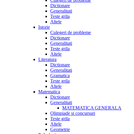
Culegeri de probleme
Dictionare
Generalitati
Teste grila
Altele
Istorie
Culegeri de probleme
Dictionare
Generalitati
Teste grila
Altele
Literatura
Dictionare
Generalitati
Gramatica
Teste grila
Altele
Matematica
Dictionare
Generalitati
MATEMATICA GENERALA
Olimpiade si concursuri
Teste grila
Altele
Geometrie