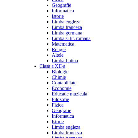
Geografie
Informatica
Istorie
Limba engleza
Limba franceza
Limba germana
Limba si lit. romana
Matematica
Religie
Altele
Limba Latina
Clasa a XII-a
Biologie
Chimie
Contabilitate
Economie
Educatie muzicala
Filozofie
Fizica
Geografie
Informatica
Istorie
Limba engleza
Limba franceza