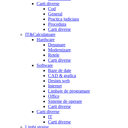
Carti diverse
Cod
General
Practica judiciara
Procedura
Carti diverse
IT&Calculatoare
Hardware
Depanare
Modernizare
Retele
Carti diverse
Software
Baze de date
CAD & grafica
Design web
Internet
Limbaje de programare
Office
Sisteme de operare
Carti diverse
Carti diverse
IT
Carti diverse
Limbi straine