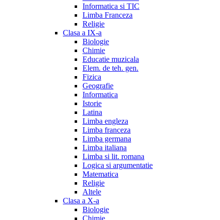
Informatica si TIC
Limba Franceza
Religie
Clasa a IX-a
Biologie
Chimie
Educatie muzicala
Elem. de teh. gen.
Fizica
Geografie
Informatica
Istorie
Latina
Limba engleza
Limba franceza
Limba germana
Limba italiana
Limba si lit. romana
Logica si argumentatie
Matematica
Religie
Altele
Clasa a X-a
Biologie
Chimie