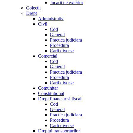
Jucarii de exterior
Colectii
Drept
Administrativ
Civil
Cod
General
Practica judiciara
Procedura
Carti diverse
Comercial
Cod
General
Practica judiciara
Procedura
Carti diverse
Comunitar
Constitutional
Drept financiar si fiscal
Cod
General
Practica judiciara
Procedura
Carti diverse
Dreptul transporturilor