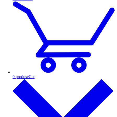
0
produse
Coș