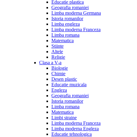
Educatie plastica
Geografia romaniei
Limba moderna Germana
Istoria romanilor
Limba engleza
Limba moderna Franceza
Limba romana
Matematica
Stiinte
Altele
Religie
Clasa a V-a
Biologie
Chimie
Desen plastic
Educatie muzicala
Engleza
Geografia romaniei
Istoria romanilor
Limba romana
Matematica
Limbi straine
Limba moderna Franceza
Limba moderna Engleza
Educatie tehnologica