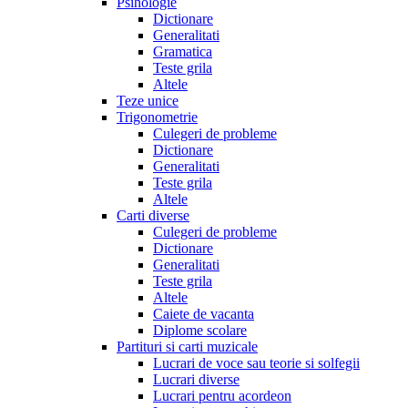
Psihologie
Dictionare
Generalitati
Gramatica
Teste grila
Altele
Teze unice
Trigonometrie
Culegeri de probleme
Dictionare
Generalitati
Teste grila
Altele
Carti diverse
Culegeri de probleme
Dictionare
Generalitati
Teste grila
Altele
Caiete de vacanta
Diplome scolare
Partituri si carti muzicale
Lucrari de voce sau teorie si solfegii
Lucrari diverse
Lucrari pentru acordeon