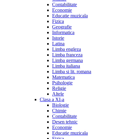
Contabilitate
Economie
Educatie muzicala
Fizica
Geografie
Informatica
Istorie
Latina
Limba engleza
Limba franceza
Limba germana
Limba italiana
Limba si lit. romana
Matematica
Psihologie
Religie
Altele
Clasa a XI-a
Biologie
Chimie
Contabilitate
Desen tehnic
Economie
Educatie muzicala
Fizica