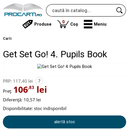
produse
0
Produse
Coș
Meniu
Carti
Get Set Go! 4. Pupils Book
?
PRP:
117,40 lei
106
lei
,83
Preț:
Diferență: 10,57 lei
Disponibilitate:
stoc indisponibil
alertă stoc