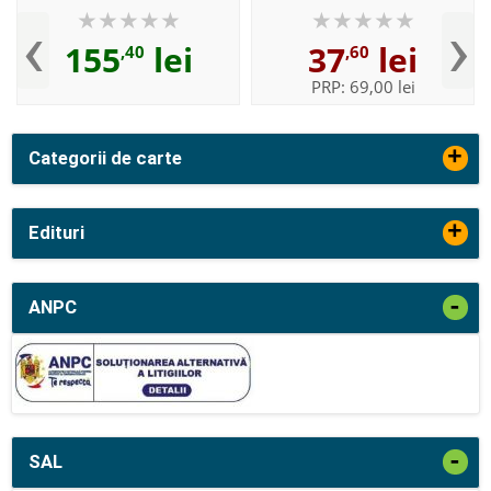
Liz Driscoll
(Liz Driscoll)
‹
›
155
lei
37
lei
,40
,60
PRP:
69,00 lei
+
Categorii de carte
+
Edituri
-
ANPC
-
SAL