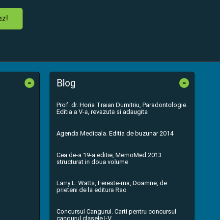
ez!
-
-
Blog
Prof. dr. Horia Traian Dumitriu, Paradontologie.
Editia a V-a, revazuta si adaugita
Agenda Medicala. Editia de buzunar 2014
Cea de-a 19-a editie, MemoMed 2013
structurat in doua volume
Larry L. Watts, Fereste-ma, Doamne, de
prieteni de la editura Rao
Concursul Cangurul. Carti pentru concursul
cangurul clasele I-V