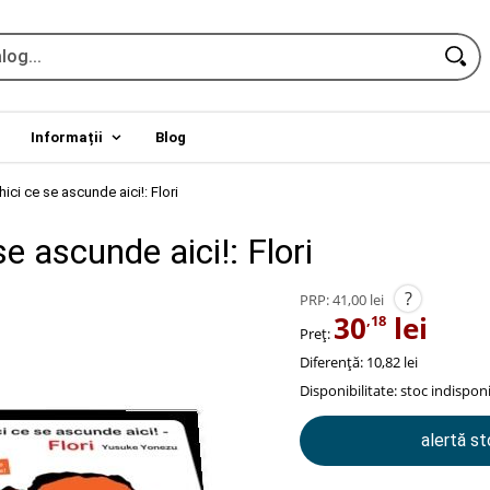
Informații
Blog
hici ce se ascunde aici!: Flori
se ascunde aici!: Flori
?
PRP:
41,00 lei
30
lei
,18
Preț:
Diferență: 10,82 lei
Disponibilitate:
stoc indisponi
alertă s