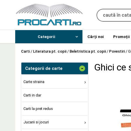
Categorii
Cărți noi
Promoții
Carti
/
Literatura pt. copii
/
Beletristica pt. copii
/
Povestiri
/
G
Ghici ce 
-
Categorii de carte
Carte straina
Carti in dar
Carti la pret redus
Jucarii si jocuri