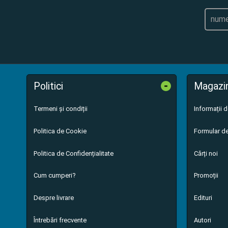
-
Politici
Magazi
Termeni și condiții
Informații 
Politica de Cookie
Formular de
Politica de Confidențialitate
Cărți noi
Cum cumperi?
Promoții
Despre livrare
Edituri
Întrebări frecvente
Autori