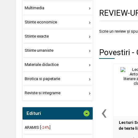
Multimedia
REVIEW-UR
Stiinte economice
Scrie un review și sp
Stiinte exacte
Povestiri -
Stiinte umaniste
Materiale didactice
Birotica si papetarie
Reviste si integrame
‹
-
Edituri
Lecturi S
ARAMIS [
-24%
]
de texte l
pentru 