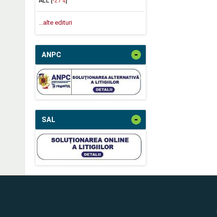
ALL [
-27%
]
...alte edituri
-
ANPC
-
SAL