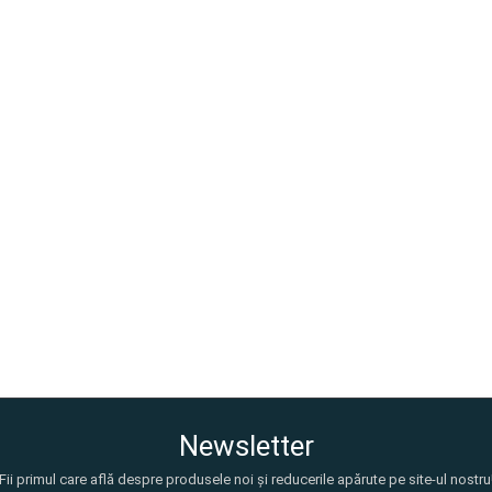
Newsletter
Fii primul care află despre produsele noi și reducerile apărute pe site-ul nostru