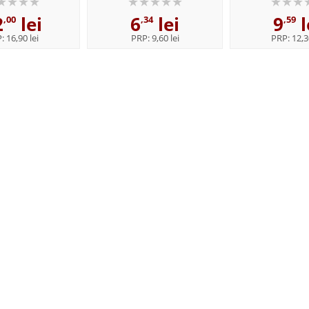
2
lei
6
lei
9
l
,00
,34
,59
P:
16,90 lei
PRP:
9,60 lei
PRP:
12,3