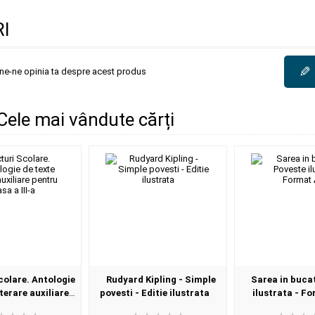
I
✎
une-ne opinia ta despre acest produs
 Cele mai vândute cărți
colare. Antologie
Rudyard Kipling - Simple
Sarea in buca
iterare auxiliare
povesti - Editie ilustrata
ilustrata - F
clasa a III-a