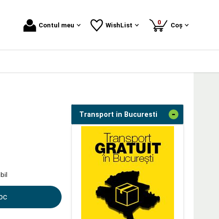
produse
0
Contul meu
WishList
Coș
-
Transport in Bucuresti
bil
toc