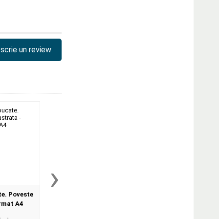
scrie un review
›
te. Poveste
Prima mea enciclopedie:
Povesti si povestiri.
ormat A4
Priveste - Deschide ferestrele
ilustrata
- Minuneaza-te