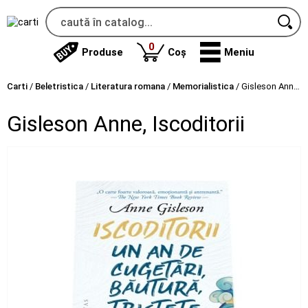
produse
0
Produse
Coș
Meniu
Carti
/
Beletristica
/
Literatura romana
/
Memorialistica
/
Gisleson Anne, Iscoditorii
Gisleson Anne, Iscoditorii