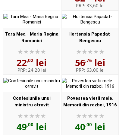
PRP:
33,60 lei
Tara Mea - Maria Regina
Hortensia Papadat-
Romaniei
Bengescu
22
lei
56
lei
,02
,76
PRP:
24,20 lei
PRP:
63,00 lei
Confesiunile unui
Povestea vietii mele.
ministru otravit
Memorii din razboi, 1916
49
lei
40
lei
,00
,00