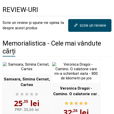
REVIEW-URI
Scrie un review și spune-ne opinia ta
✎
scrie un review
despre acest produs
Memorialistica - Cele mai vândute
cărți
Samsara, Simina Cernat,
Cartex
Veronica Dragoi -
Camino. O calatorie care
mi-a schimbat viata - 800
25
lei
,35
de kilometri pe jos
PRP:
30,66 lei
32
lei
,26