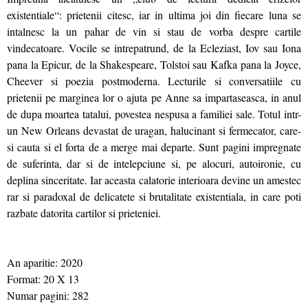
existentiale“: prietenii citesc, iar in ultima joi din fiecare luna se
intalnesc la un pahar de vin si stau de vorba despre cartile
vindecatoare. Vocile se intrepatrund, de la Ecleziast, Iov sau Iona
pana la Epicur, de la Shakespeare, Tolstoi sau Kafka pana la Joyce,
Cheever si poezia postmoderna. Lecturile si conversatiile cu
prietenii pe marginea lor o ajuta pe Anne sa impartaseasca, in anul
de dupa moartea tatalui, povestea nespusa a familiei sale. Totul intr-
un New Orleans devastat de uragan, halucinant si fermecator, care-
si cauta si el forta de a merge mai departe. Sunt pagini impregnate
de suferinta, dar si de intelepciune si, pe alocuri, autoironie, cu
deplina sinceritate. Iar aceasta calatorie interioara devine un amestec
rar si paradoxal de delicatete si brutalitate existentiala, in care poti
razbate datorita cartilor si prieteniei.
An aparitie: 2020
Format: 20 X 13
Numar pagini: 282