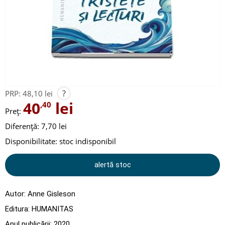
?
PRP:
48,10 lei
40
lei
,40
Preț:
Diferență: 7,70 lei
Disponibilitate:
stoc indisponibil
alertă stoc
Autor:
Anne Gisleson
Editura:
HUMANITAS
Anul publicării:
2020