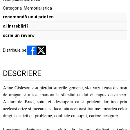
Categoria:
Memorialistica
recomandă unui prieten
ai întrebări?
scrie un review
Distribuie pe:
DESCRIERE
Anne Gisleson si-a pierdut surorile gemene, si-a vazut casa distrusa
de uragan si a fost martora la sfarsitul tatalui ei, rapus de cancer.
Alaturi de Brad, sotul ei, descopera ca si prietenii lor trec prin
aceleasi crize si incearca sa faca fata acelorasi traume: moartea celor
dragi, casnicii cu probleme, conflicte cu copiii, cariere nesigure.
Impreuna alcatuiesc un „club de lectura dedicat crizelor