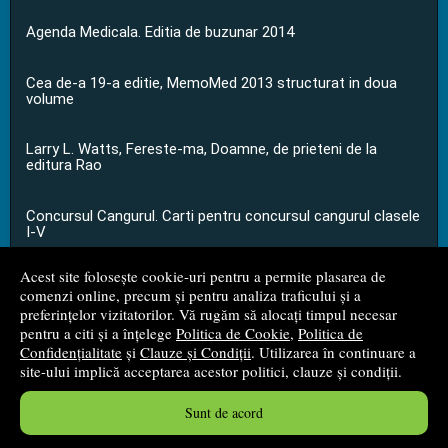
Agenda Medicala. Editia de buzunar 2014
Cea de-a 19-a editie, MemoMed 2013 structurat in doua
volume
Larry L. Watts, Fereste-ma, Doamne, de prieteni de la
editura Rao
Concursul Cangurul. Carti pentru concursul cangurul clasele
I-V
Acest site folosește cookie-uri pentru a permite plasarea de
...toate știrile
comenzi online, precum și pentru analiza traficului și a
preferințelor vizitatorilor. Vă rugăm să alocați timpul necesar
pentru a citi și a înțelege
Politica de Cookie
,
Politica de
© 2008 - 2026
S.C. M.G. Net Distribution S.R.L.
Confidențialitate
și
Clauze și Condiții
. Utilizarea în continuare a
site-ului implică acceptarea acestor politici, clauze și condiții.
Magazin online
creat de
Vital Soft
Sunt de acord
Created in 0.0561 sec