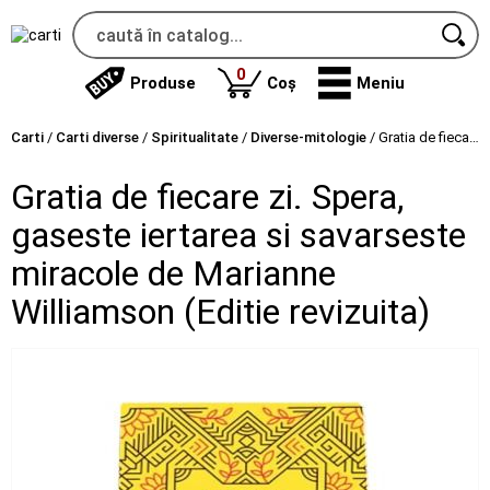
produse
0
Produse
Coș
Meniu
Carti
/
Carti diverse
/
Spiritualitate
/
Diverse-mitologie
/
Gratia de fiecare zi. Spera, gaseste iertarea si savarseste miracole de Marianne Williamson (Editie revizuita)
Gratia de fiecare zi. Spera,
gaseste iertarea si savarseste
miracole de Marianne
Williamson (Editie revizuita)