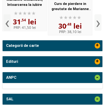
Curs de pierdere in
Intoarcerea la iubire
greutate de Marianne
Williamson - Editia a 2-a
‹
›
31
lei
,54
30
lei
,48
PRP:
41,50 lei
PRP:
38,10 lei
+
Categorii de carte
+
Edituri
-
ANPC
-
SAL