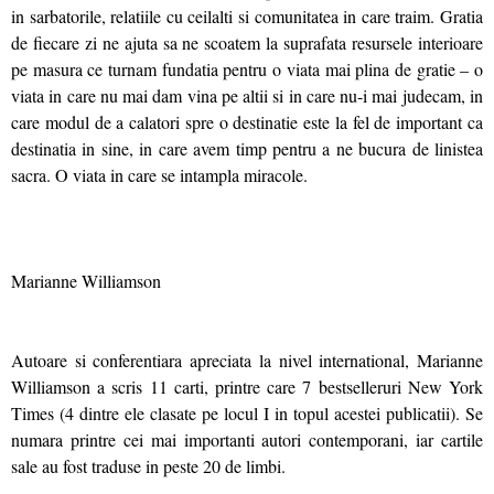
in sarbatorile, relatiile cu ceilalti si comunitatea in care traim. Gratia
de fiecare zi ne ajuta sa ne scoatem la suprafata resursele interioare
pe masura ce turnam fundatia pentru o viata mai plina de gratie – o
viata in care nu mai dam vina pe altii si in care nu-i mai judecam, in
care modul de a calatori spre o destinatie este la fel de important ca
destinatia in sine, in care avem timp pentru a ne bucura de linistea
sacra. O viata in care se intampla miracole.
Marianne Williamson
Autoare si conferentiara apreciata la nivel international, Marianne
Williamson a scris 11 carti, printre care 7 bestselleruri New York
Times (4 dintre ele clasate pe locul I in topul acestei publicatii). Se
numara printre cei mai importanti autori contemporani, iar cartile
sale au fost traduse in peste 20 de limbi.