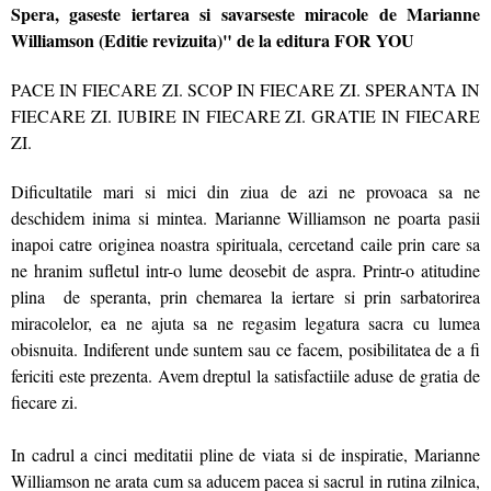
Spera, gaseste iertarea si savarseste miracole de Marianne
Williamson (Editie revizuita)" de la editura FOR YOU
PACE IN FIECARE ZI. SCOP IN FIECARE ZI. SPERANTA IN
FIECARE ZI. IUBIRE IN FIECARE ZI. GRATIE IN FIECARE
ZI.
Dificultatile mari si mici din ziua de azi ne provoaca sa ne
deschidem inima si mintea. Marianne Williamson ne poarta pasii
inapoi catre originea noastra spirituala, cercetand caile prin care sa
ne hranim sufletul intr-o lume deosebit de aspra. Printr-o atitudine
plina de speranta, prin chemarea la iertare si prin sarbatorirea
miracolelor, ea ne ajuta sa ne regasim legatura sacra cu lumea
obisnuita. Indiferent unde suntem sau ce facem, posibilitatea de a fi
fericiti este prezenta. Avem dreptul la satisfactiile aduse de gratia de
fiecare zi.
In cadrul a cinci meditatii pline de viata si de inspiratie, Marianne
Williamson ne arata cum sa aducem pacea si sacrul in rutina zilnica,