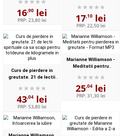
miracole (Marianne
16
lei
Williamson)
,90
17
lei
,10
PRP:
23,80 lei
PRP:
22,50 lei
Marianne Williamson -
Meditatii pentru
Curs de pierdere in
pierderea in greutate -
greutate. 21 de lectii
Format MP3
spirituale ca sa scapi
25
lei
,04
pentru totdeuna de
PRP:
31,30 lei
43
lei
,04
kilogramele in plus
PRP:
53,80 lei
Marianne Williamson,