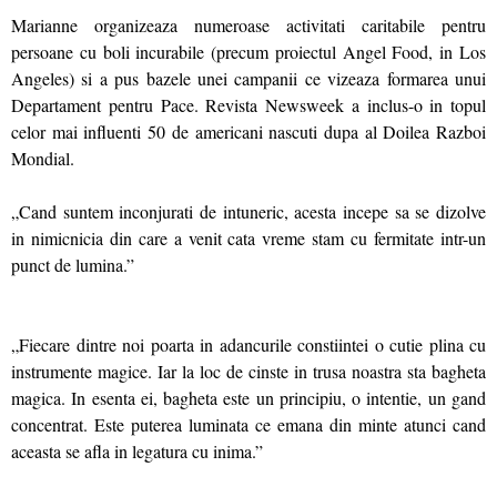
Marianne organizeaza numeroase activitati caritabile pentru
persoane cu boli incurabile (precum proiectul Angel Food, in Los
Angeles) si a pus bazele unei campanii ce vizeaza formarea unui
Departament pentru Pace. Revista Newsweek a inclus-o in topul
celor mai influenti 50 de americani nascuti dupa al Doilea Razboi
Mondial.
„Cand suntem inconjurati de intuneric, acesta incepe sa se dizolve
in nimicnicia din care a venit cata vreme stam cu fermitate intr-un
punct de lumina.”
„Fiecare dintre noi poarta in adancurile constiintei o cutie plina cu
instrumente magice. Iar la loc de cinste in trusa noastra sta bagheta
magica. In esenta ei, bagheta este un principiu, o intentie, un gand
concentrat. Este puterea luminata ce emana din minte atunci cand
aceasta se afla in legatura cu inima.”