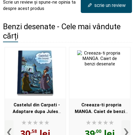
Scrie un review și spune-ne opinia ta
✎
scrie un review
despre acest produs
Benzi desenate - Cele mai vândute
cărți
Castelul din Carpati -
Creeaza-ti propria
Adaptare dupa Jules
MANGA. Caiet de benzi
Verne
desenate
‹
›
30
lei
39
lei
,58
,00