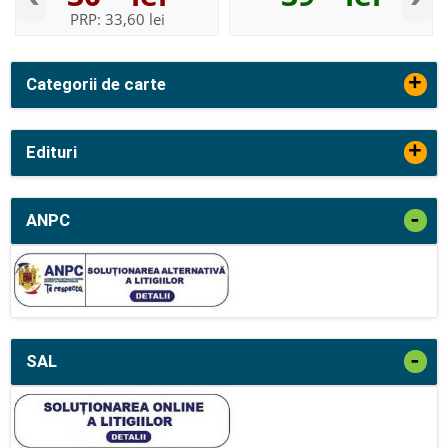
PRP:
33,60 lei
+
Categorii de carte
+
Edituri
-
ANPC
-
SAL