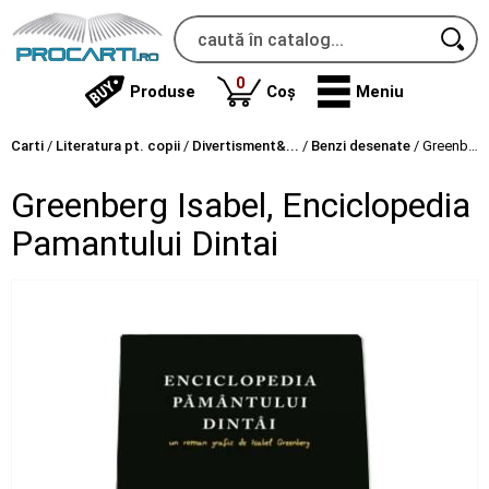
produse
0
Produse
Coș
Meniu
Carti
/
Literatura pt. copii
/
Divertisment&...
/
Benzi desenate
/
Greenberg Isabel, Enciclopedia Pamantului Dintai
Greenberg Isabel, Enciclopedia
Pamantului Dintai